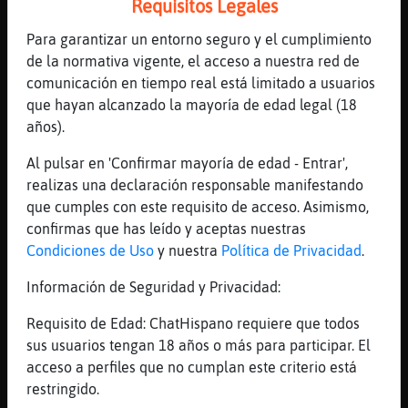
Requisitos Legales
[17:44]
Anguila_Brillante
e.e
Para garantizar un entorno seguro y el cumplimiento
[17:44]
MoscaFeliz
de la normativa vigente, el acceso a nuestra red de
ni a ese precio lo kieres ???
comunicación en tiempo real está limitado a usuarios
que hayan alcanzado la mayoría de edad legal (18
[17:44]
Anguila_Brillante
años).
nahhh
[17:44]
Anguila_Brillante
Al pulsar en 'Confirmar mayoría de edad - Entrar',
daselo al miarma
realizas una declaración responsable manifestando
que cumples con este requisito de acceso. Asimismo,
[17:44]
MoscaFeliz
confirmas que has leído y aceptas nuestras
poooo ma ptas pa mi
Condiciones de Uso
y nuestra
Política de Privacidad
.
[17:45]
MoscaFeliz
Samuel14 kieres el ojo falso d M鮤ez ??
Información de Seguridad y Privacidad:
[17:45]
MoscaFeliz
Requisito de Edad: ChatHispano requiere que todos
pesetas
sus usuarios tengan 18 años o más para participar. El
[17:45]
Anguila_Brillante
acceso a perfiles que no cumplan este criterio está
iko iko
restringido.