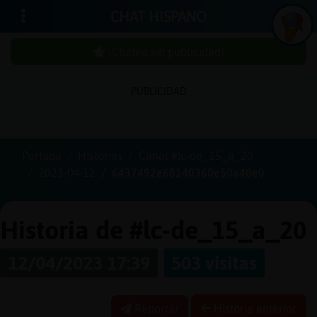
CHAT HISPANO
¡Chatea sin publicidad!
PUBLICIDAD
Iniciar
sesión
Portada
Historias
Canal #lc-de_15_a_20
2023-04-12
6437492e68140360e50a40e0
¡Chatea
sin
publici
Historia de #lc-de_15_a_20
12/04/2023 17:39
503 visitas
Crear
una
Reportar
Historia anterior
cuenta