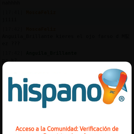
Mis
nahhhh
blogs
[17:41]
MoscaFeliz
jiiii
[17:42]
MoscaFeliz
Anguila_Brillante kieres el ojo farso d M鮤
Mis
ez ???
foros
[17:42]
Anguila_Brillante
pa k?
[17:42]
Anguila_Brillante
Registr
e.e
un
canal
[17:42]
MoscaFeliz
o񯠰a venderlo k pa argo e un tesoro
[17:42]
Anguila_Brillante
e.e
Más
[17:43]
MoscaFeliz
gestion
vale 12000 ptas
Acceso a la Comunidad: Verificación de