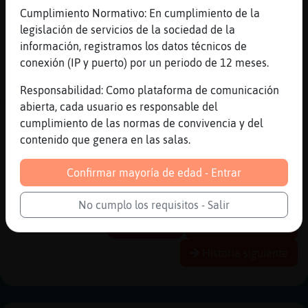
[17:45]
Anguila_Brillante
Cumplimiento Normativo: En cumplimiento de la
alioli olé
legislación de servicios de la sociedad de la
[17:45]
Anguila_Brillante
información, registramos los datos técnicos de
xd
conexión (IP y puerto) por un periodo de 12 meses.
[17:46]
MoscaFeliz
Responsabilidad: Como plataforma de comunicación
Anguila_Brillante kien pone las patatitaz
abierta, cada usuario es responsable del
????
cumplimiento de las normas de convivencia y del
[17:46]
Anguila_Brillante
contenido que genera en las salas.
tuuuuuuuu
Confirmar mayoría de edad - Entrar
[17:46]
MoscaFeliz
jiiiiiiiiiiiii
No cumplo los requisitos - Salir
Reportar
Historia anterior
Historia siguiente