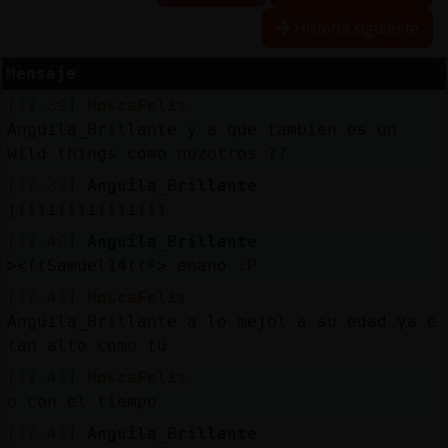
Historia siguiente
Mensaje
Reserva
[17:39]
MoscaFeliz
alias
Anguila_Brillante y a que tambien es un
wild things como nozotros ??
[17:39]
Anguila_Brillante
Actuali
jiiiiiiiiiiiiiii
contras
[17:40]
Anguila_Brillante
><((Samuel14((º> enano :P
[17:41]
MoscaFeliz
Actuali
Anguila_Brillante a lo mejol a su edad ya e
IP
tan alto como tu
virtual
[17:41]
MoscaFeliz
o con el tiempo
[17:41]
Anguila_Brillante