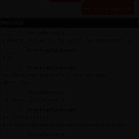
Historia siguiente
Mensaje
Reserva
[17:22]
MoscaNaranja
alias
milagro, milagro! Sergio15 ha rejuvenecido
[17:23]
AvestruzSinLuces
e.e
Actuali
[17:24]
AvestruzSinLuces
contras
><((MoscaNaranja((º> t veo un poco
aborridet
[17:24]
MoscaNaranja
Actuali
ja veus, una miqueta
IP
[17:24]
AvestruzSinLuces
virtual
><((Samuel14((º>
miarmaaaaaaaaaaaaaaaaaaaaaaaaaaaaaaaaaaa
[17:24]
MoscaNaranja