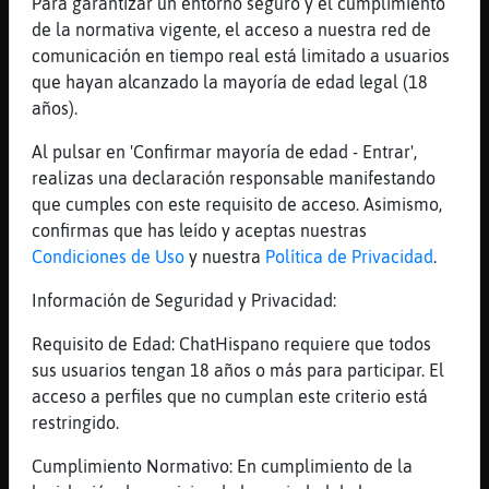
Para garantizar un entorno seguro y el cumplimiento
><((madurito4((º>
de la normativa vigente, el acceso a nuestra red de
yoooooooooooooooooooooooooooooooo
comunicación en tiempo real está limitado a usuarios
[17:26]
AvestruzSinLuces
que hayan alcanzado la mayoría de edad legal (18
eah aparcao
años).
[17:26]
MoscaNaranja
Al pulsar en 'Confirmar mayoría de edad - Entrar',
no me lo eches
realizas una declaración responsable manifestando
[17:26]
MoscaNaranja
que cumples con este requisito de acceso. Asimismo,
le iba a decir una cosa malahe
confirmas que has leído y aceptas nuestras
[17:26]
MoscaNaranja
Condiciones de Uso
y nuestra
Política de Privacidad
.
[Samuel14] miauu
Información de Seguridad y Privacidad:
[17:26]
AvestruzSinLuces
><((MoscaNaranja((º> e.e
Requisito de Edad: ChatHispano requiere que todos
sus usuarios tengan 18 años o más para participar. El
[17:27]
Avestruz-Verde
acceso a perfiles que no cumplan este criterio está
Hola
restringido.
[17:27]
MoscaNaranja
[Avestruz-Verde] :*
Cumplimiento Normativo: En cumplimiento de la