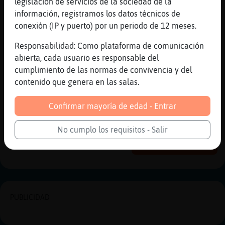
legislación de servicios de la sociedad de la
[17:27]
AvestruzSinLuces
información, registramos los datos técnicos de
><((Avestruz-Verde((º> e.e
conexión (IP y puerto) por un periodo de 12 meses.
[17:27]
Avestruz-Verde
MoscaNaranja miau :*
Responsabilidad: Como plataforma de comunicación
abierta, cada usuario es responsable del
[17:27]
Avestruz-Verde
cumplimiento de las normas de convivencia y del
AvestruzSinLuces :p
contenido que genera en las salas.
[17:27]
Avestruz-Verde
Extensiones :p
Confirmar mayoría de edad - Entrar
Reportar
Historia anterior
No cumplo los requisitos - Salir
Historia siguiente
PUBLICIDAD