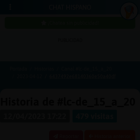
CHAT HISPANO
¡Chatea sin publicidad!
PUBLICIDAD
Iniciar
sesión
Portada
Historias
Canal #lc-de_15_a_20
2023-04-12
6437492e68140360e50a40df
¡Chatea
sin
publici
Historia de #lc-de_15_a_20
12/04/2023 17:22
479 visitas
Crear
una
Reportar
Historia anterior
cuenta