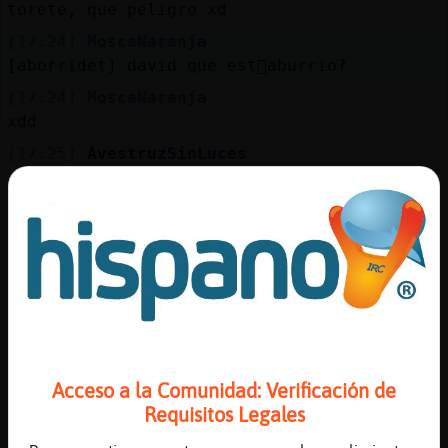
Mis
torete, que peligro xd
blogs
[17:24]
MoscaNaranja
[aborridet] david que est᳠aburrio?
[17:24]
MoscaNaranja
xdd
Mis
foros
[17:25]
AvestruzSinLuces
><((MoscaNaranja((º> lo has asustao malaje
[17:25]
MoscaNaranja
[AvestruzSinLuces] mira nando---, das fer?
Registr
un
[17:25]
AvestruzSinLuces
canal
><((MoscaNaranja((º> nahhh xd
[17:25]
MoscaNaranja
ߤ󮤥 tar�?
[17:25]
MoscaNaranja
Más
Acceso a la Comunidad: Verificación de
[madurito4] XD
gestion
Requisitos Legales
[17:25]
AvestruzSinLuces