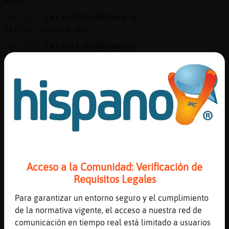
xddd
[00:18]
Caracol\ConBravura
Viejos verdes no?
[00:19]
Caracol\ConBravura
XD
[00:19]
Libelula{Locuaz
vieja verde
[00:19]
Caracol\ConBravura
O no eres bienvenido aqu�D
[00:19]
Libelula{Locuaz
lasdos cosas xd
[00:19]
Caracol\ConBravura
Acceso a la Comunidad: Verificación de
Libelula{Locuaz enseriooooo?
Requisitos Legales
[00:19]
Libelula{Locuaz
Para garantizar un entorno seguro y el cumplimiento
jiiiiiiiiiii
de la normativa vigente, el acceso a nuestra red de
[00:19]
Caracol\ConBravura
comunicación en tiempo real está limitado a usuarios