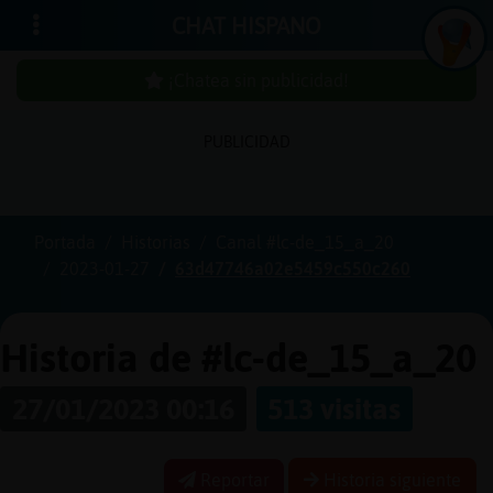
CHAT HISPANO
¡Chatea sin publicidad!
PUBLICIDAD
Iniciar
sesión
Portada
Historias
Canal #lc-de_15_a_20
2023-01-27
63d47746a02e5459c550c260
¡Chatea
sin
publici
Historia de #lc-de_15_a_20
27/01/2023 00:16
513 visitas
Crear
una
Reportar
Historia siguiente
cuenta