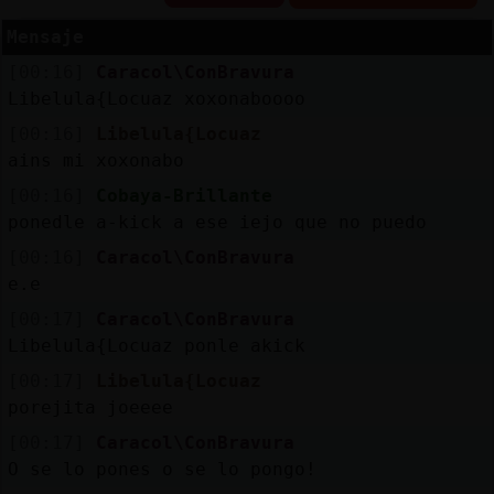
Mensaje
[00:16]
Caracol\ConBravura
Reserva
Libelula{Locuaz xoxonaboooo
alias
[00:16]
Libelula{Locuaz
ains mi xoxonabo
[00:16]
Cobaya-Brillante
ponedle a-kick a ese iejo que no puedo
Actuali
contras
[00:16]
Caracol\ConBravura
e.e
[00:17]
Caracol\ConBravura
Libelula{Locuaz ponle akick
Actuali
IP
[00:17]
Libelula{Locuaz
virtual
porejita joeeee
[00:17]
Caracol\ConBravura
O se lo pones o se lo pongo!