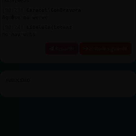
nohaywebs
[00:23]
Caracol\ConBravura
Aqu�se no werwe
[00:24]
Libelula{Locuaz
no hay webs
Reportar
Historia siguiente
PUBLICIDAD