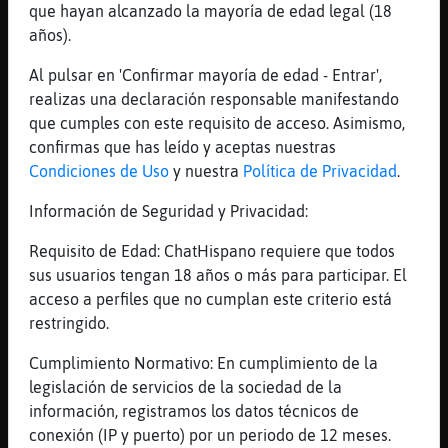
Al nick o la ip?
que hayan alcanzado la mayoría de edad legal (18
[00:19]
Libelula{Locuaz
años).
a tó
Al pulsar en 'Confirmar mayoría de edad - Entrar',
[00:19]
Libelula{Locuaz
realizas una declaración responsable manifestando
xd
que cumples con este requisito de acceso. Asimismo,
[00:20]
Caracol\ConBravura
confirmas que has leído y aceptas nuestras
Vengan
Condiciones de Uso
y nuestra
Política de Privacidad
.
[00:20]
Caracol\ConBravura
Información de Seguridad y Privacidad:
Venga*
Requisito de Edad: ChatHispano requiere que todos
[00:20]
Caracol\ConBravura
sus usuarios tengan 18 años o más para participar. El
Po al nick
acceso a perfiles que no cumplan este criterio está
[00:20]
Caracol\ConBravura
restringido.
Pos agregado Cobaya-Brillante !!
Cumplimiento Normativo: En cumplimiento de la
[00:20]
Cobaya-Brillante
legislación de servicios de la sociedad de la
bieeen
información, registramos los datos técnicos de
[00:21]
Caracol\ConBravura
conexión (IP y puerto) por un periodo de 12 meses.