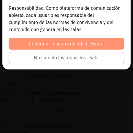
:3
Responsabilidad: Como plataforma de comunicación
[00:21]
Caracol\ConBravura
abierta, cada usuario es responsable del
Le v�endi񡲠a la IP tambi�n
cumplimiento de las normas de convivencia y del
[00:22]
Libelula{Locuaz
contenido que genera en las salas.
xddd
[00:22]
Caracol\ConBravura
Confirmar mayoría de edad - Entrar
O.O
No cumplo los requisitos - Salir
[00:22]
Caracol\ConBravura
Ande va er gatuno?
[00:22]
Libelula{Locuaz
d putillas
[00:23]
Caracol\ConBravura
Pos a la IP tambi鮠xD
[00:23]
Libelula{Locuaz
eso eso xd
[00:23]
Libelula{Locuaz