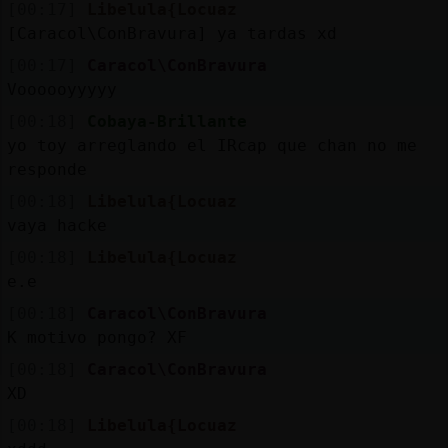
Mis
[00:17]
Libelula{Locuaz
blogs
[Caracol\ConBravura] ya tardas xd
[00:17]
Caracol\ConBravura
Voooooyyyyy
[00:18]
Cobaya-Brillante
Mis
yo toy arreglando el IRcap que chan no me
foros
responde
[00:18]
Libelula{Locuaz
vaya hacke
Registr
[00:18]
Libelula{Locuaz
un
e.e
canal
[00:18]
Caracol\ConBravura
K motivo pongo? XF
[00:18]
Caracol\ConBravura
Más
XD
gestion
[00:18]
Libelula{Locuaz