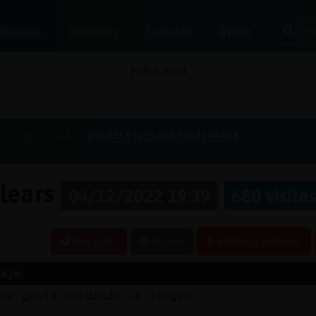
Bus
Normas
Gestiones
Contacto
Ayuda
PUBLICIDAD
2022-12-04
638d4583e264bb73b43e68b8
alears
04/12/2022 19:39
680 visita
Reportar
Volver
Historia anterior
aje
 me gusta cuidando la imagen