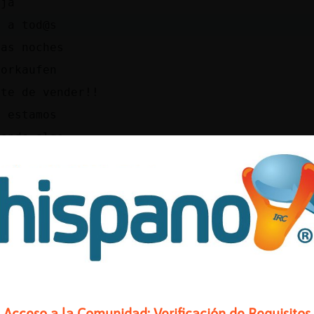
aja
a a tod@s
nas noches
lorkaufen
ate de vender!!
o estamos
vende algo
endeis?
hay dinero
no vendo
 vas hacer
fue
eje
i oli
Acceso a la Comunidad: Verificación de Requisitos