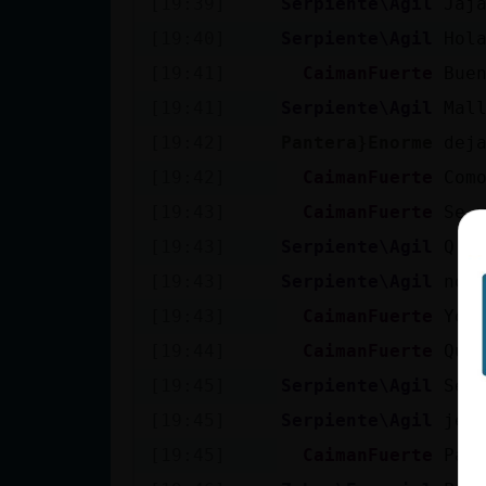
[19:39]
Serpiente\Agil
Jaj
cuenta
[19:40]
Serpiente\Agil
Hol
[19:41]
CaimanFuerte
Bue
[19:41]
Serpiente\Agil
Mal
Reservar
[19:42]
Pantera}Enorme
dej
alias
[19:42]
CaimanFuerte
Com
[19:43]
CaimanFuerte
Se 
Actualizar
[19:43]
Serpiente\Agil
Q v
contraseña
[19:43]
Serpiente\Agil
no 
[19:43]
CaimanFuerte
Yo 
[19:44]
CaimanFuerte
Que
Actualizar
[19:45]
Serpiente\Agil
Se 
IP virtual
[19:45]
Serpiente\Agil
jej
[19:45]
CaimanFuerte
Pa 