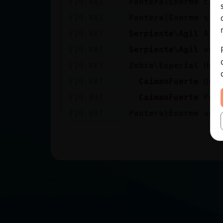
[19:48]
Pantera}Enorme
cal
[19:48]
Pantera}Enorme
sin
[19:48]
Serpiente\Agil
Al 
[19:48]
Serpiente\Agil
ven
[19:48]
Zebra\Especial
Hac
[19:48]
CaimanFuerte
Qui
[19:49]
CaimanFuerte
Pod
[19:49]
Pantera}Enorme
and