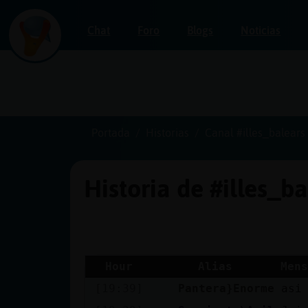
Chat
Foro
Blogs
Noticias
Iniciar
sesión
Portada
Historias
Canal #illes_balears
Historia de #illes_b
¡Chatea
sin
publicidad!
Hour
Alias
Mens
[19:39]
Pantera}Enorme
asi
Crear
una