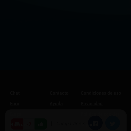
Chat
Contacto
Condiciones de uso
Foro
Ayuda
Privacidad
Blogs
Política de cookies
|
Compartir en:
Facebook
Twitter
-9
Noticias
Soporte