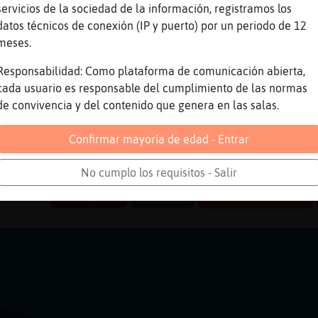
le calle?
servicios de la sociedad de la información, registramos los
mas
datos técnicos de conexión (IP y puerto) por un periodo de 12
meses.
carrer
ga
Responsabilidad: Como plataforma de comunicación abierta,
cada usuario es responsable del cumplimiento de las normas
e frio
de convivencia y del contenido que genera en las salas.
eres que te invita a cenar
emos hacer una torrada
Confirmar mayoría de edad - Entrar
a mirala, ya tiene cena
No cumplo los requisitos - Salir
Reportar
Volver
Historia anterior