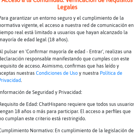
tor buenasss
Legales
nas
Para garantizar un entorno seguro y el cumplimiento de la
tera}Enorme: buenas
normativa vigente, el acceso a nuestra red de comunicación en
 cena de chat
tiempo real está limitado a usuarios que hayan alcanzado la
a casta
mayoría de edad legal (18 años).
tera}Enorme: como va
Al pulsar en 'Confirmar mayoría de edad - Entrar', realizas una
declaración responsable manifestando que cumples con este
requisito de acceso. Asimismo, confirmas que has leído y
aceptas nuestras
Condiciones de Uso
y nuestra
Política de
 cenamos todos juntos en la calle
Privacidad
.
enadno rtastos y preparando cosas para ma񡮡 lu
Información de Seguridad y Privacidad:
puntas CaimanFuerte?
Requisito de Edad: ChatHispano requiere que todos sus usuario
aja
tengan 18 años o más para participar. El acceso a perfiles que
ieza futbol
no cumplan este criterio está restringido.
 a la calle
Cumplimiento Normativo: En cumplimiento de la legislación de