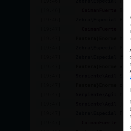
[19:46]
Zebra\Especial
Pin
Mis blogs
[19:46]
CaimanFuerte
Bue
[19:46]
Zebra\Especial
Pan
Mis foros
[19:47]
CaimanFuerte
Hay
[19:47]
Pantera}Enorme
hol
[19:47]
Zebra\Especial
Pan
Registrar
[19:47]
Zebra\Especial
😉🙂
un canal
[19:47]
Pantera}Enorme
va
[19:47]
Serpiente\Agil
Si,
[19:47]
Pantera}Enorme
ord
Más
[19:47]
Serpiente\Agil
t a
gestiones
[19:47]
Serpiente\Agil
jaj
[19:47]
Zebra\Especial
Emp
[19:47]
CaimanFuerte
Isa