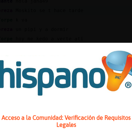
dante
hola jana49
ereza
Moskito se t hace tarde
Torpe
k va
ereza
un pipi y a dormir
Torpe
hoy me kedo a verte ati
Torpe
ast k no te vallas no me voy
Torpe
i love
Torpe
jajajajajajaajjajaj
ereza
Q alegría
Torpe
k alboroto
Torpe
se ha ganado el perro piloto
speto
si se cae cuenta?
ereza
El Gata\Torpe xculero
Acceso a la Comunidad: Verificación de Requisitos
Torpe
sabes k hace un Gata\Torpe en un gimnas
Legales