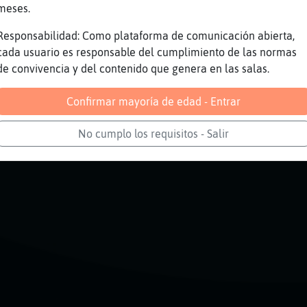
Torpe
ajaajajajjajajajajajaja
meses.
speto
magia
Responsabilidad: Como plataforma de comunicación abierta,
Torpe
borras
cada usuario es responsable del cumplimiento de las normas
Torpe
k gota
de convivencia y del contenido que genera en las salas.
Torpe
jajjajajajajajj
Confirmar mayoría de edad - Entrar
Reportar
Volver
Historia anterior
No cumplo los requisitos - Salir