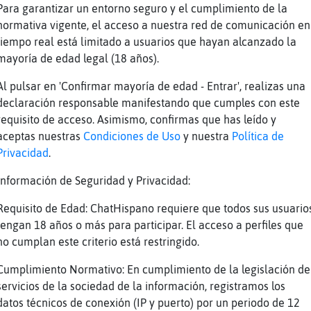
Torpe
zummmmmmmmmmmmmmmmmmmmmmm ba
Para garantizar un entorno seguro y el cumplimiento de la
Torpe
jajaajaaajajajjaa
normativa vigente, el acceso a nuestra red de comunicación en
tiempo real está limitado a usuarios que hayan alcanzado la
ereza
Madre mía
mayoría de edad legal (18 años).
ereza
la medicación xfavor
Al pulsar en 'Confirmar mayoría de edad - Entrar', realizas una
Torpe
si si k la repartan ya
declaración responsable manifestando que cumples con este
ereza
No, t la tienes que pagar tu
requisito de acceso. Asimismo, confirmas que has leído y
Torpe
k gota
aceptas nuestras
Condiciones de Uso
y nuestra
Política de
Privacidad
.
Torpe
jajajjajajajajaja
dante
Gata\Torpe jaja
Información de Seguridad y Privacidad:
dante
gota jajaj
Requisito de Edad: ChatHispano requiere que todos sus usuario
dante
enga otro
tengan 18 años o más para participar. El acceso a perfiles que
no cumplan este criterio está restringido.
Torpe
[Lince_ConPereza] vete k me kiero ir ya
Torpe
jajajaajjajajajjaj
Cumplimiento Normativo: En cumplimiento de la legislación de
servicios de la sociedad de la información, registramos los
ereza
Eso doy una palmada y desapareces
datos técnicos de conexión (IP y puerto) por un periodo de 12