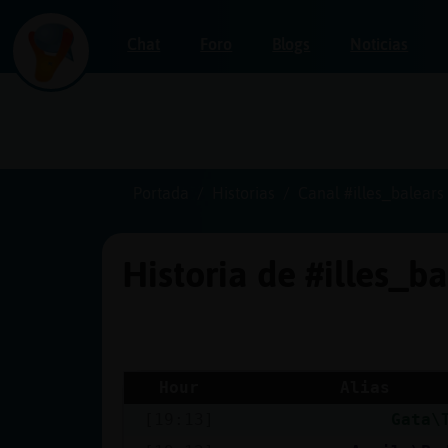
Chat
Foro
Blogs
Noticias
Iniciar
sesión
Portada
Historias
Canal #illes_balears
Historia de #illes_b
¡Chatea
sin
publicidad!
Hour
Alias
[19:13]
Gata\
Crear
una