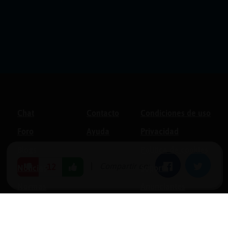
Chat
Contacto
Condiciones de uso
Foro
Ayuda
Privacidad
Blogs
Política de cookies
|
Compartir en:
Facebook
Twitter
-12
Noticias
Soporte
Normas
Anunciantes
Estadísticas
Historias