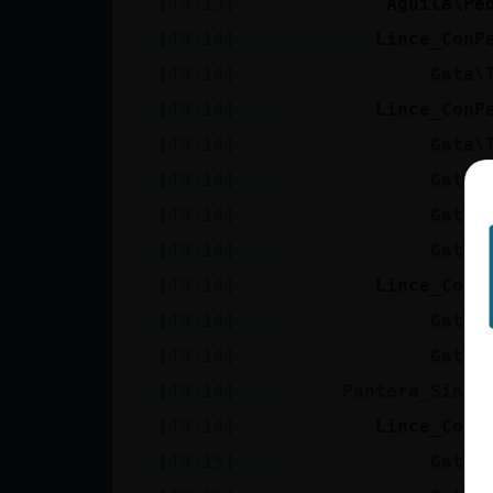
[19:13]
Aguila\Pe
cuenta
[19:14]
Lince_ConP
[19:14]
Gata\
[19:14]
Lince_ConP
Reservar
[19:14]
Gata\
alias
[19:14]
Gata\
[19:14]
Gata\
Actualizar
[19:14]
Gata\
contraseña
[19:14]
Lince_ConP
[19:14]
Gata\
[19:14]
Gata\
Actualizar
[19:14]
Pantera_SinRe
IP virtual
[19:14]
Lince_ConP
[19:15]
Gata\