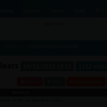
Bus
Normas
Gestiones
Contacto
Ayuda
PUBLICIDAD
2022-11-19
63797f95c9754e3cbc6a58d2
alears
19/11/2022 19:13
1132 visit
Reportar
Volver
Historia anterior
Mensaje
Torpe
arto la guardia sivil