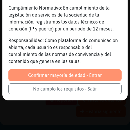
[16:01]
Flamenco\Transparente
Cumplimiento Normativo: En cumplimiento de la
claro
legislación de servicios de la sociedad de la
información, registramos los datos técnicos de
[16:01]
Flamenco\Transparente
conexión (IP y puerto) por un periodo de 12 meses.
yo se de gente que pone la calefaccion y va
en manga corta x casa
Responsabilidad: Como plataforma de comunicación
[16:01]
Flamenco\Transparente
abierta, cada usuario es responsable del
yo no
cumplimiento de las normas de convivencia y del
contenido que genera en las salas.
[16:01]
CaracolHumilde
No es mi caso
Confirmar mayoría de edad - Entrar
[16:01]
Flamenco\Transparente
yo voy comodo pero abrigado
No cumplo los requisitos - Salir
Reportar
Historia anterior
Historia siguiente