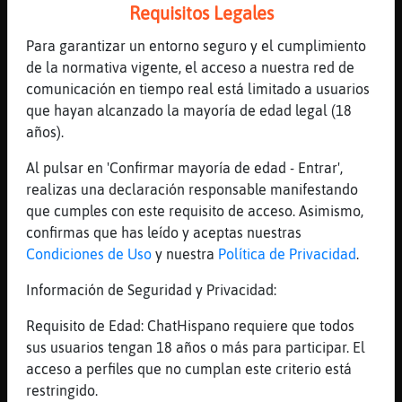
[15:59]
Flamenco\Transparente
Requisitos Legales
el año pasado puse la cale en navidad y
Para garantizar un entorno seguro y el cumplimiento
algun que otro dia, y claro cuando la Filo
de la normativa vigente, el acceso a nuestra red de
[15:59]
CaracolHumilde
comunicación en tiempo real está limitado a usuarios
Tu caso es at�co
que hayan alcanzado la mayoría de edad legal (18
[16:00]
Flamenco\Transparente
años).
no te creas
Al pulsar en 'Confirmar mayoría de edad - Entrar',
[16:00]
CaracolHumilde
realizas una declaración responsable manifestando
Guada es fr�de coj�
que cumples con este requisito de acceso. Asimismo,
[16:00]
Flamenco\Transparente
confirmas que has leído y aceptas nuestras
y para el tiempo que estoy en casa,,,,, eso
Condiciones de Uso
y nuestra
Política de Privacidad
.
si abrigado, no voy en manga corta
Información de Seguridad y Privacidad:
[16:00]
CaracolHumilde
hombre, como para no estar abrigado
Requisito de Edad: ChatHispano requiere que todos
sus usuarios tengan 18 años o más para participar. El
[16:01]
CaracolHumilde
acceso a perfiles que no cumplan este criterio está
dentro de las casas suele hacer fr�estando
restringido.
parado