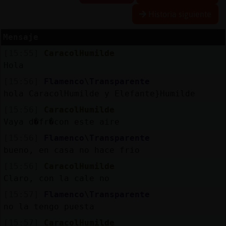
Historia siguiente
Mensaje
Reserva
[15:55]
CaracolHumilde
alias
Hola
[15:56]
Flamenco\Transparente
hola CaracolHumilde y Elefante}Humilde
Actuali
[15:56]
CaracolHumilde
contras
Vaya d�fr�con este aire
[15:56]
Flamenco\Transparente
bueno, en casa no hace frio
Actuali
[15:56]
CaracolHumilde
IP
Claro, con la cale no
virtual
[15:57]
Flamenco\Transparente
no la tengo puesta
[15:57]
CaracolHumilde