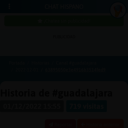
CHAT HISPANO
¡Chatea sin publicidad!
PUBLICIDAD
Iniciar
sesión
Portada
Historias
Canal #guadalajara
2022-12-01
63895050e3e4916b3514fed9
¡Chatea
sin
publici
Historia de #guadalajara
01/12/2022 15:55
719 visitas
Crear
una
Reportar
Historia anterior
cuenta