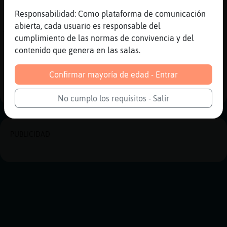
sí, si fos per mi no me'n recordaria
Responsabilidad: Como plataforma de comunicación
[15:24]
Elefante-Real
abierta, cada usuario es responsable del
XD
cumplimiento de las normas de convivencia y del
[15:25]
Elefante-Real
contenido que genera en las salas.
però et veig i macuerdu.
Confirmar mayoría de edad - Entrar
Reportar
Historia siguiente
No cumplo los requisitos - Salir
PUBLICIDAD