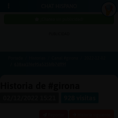
CHAT HISPANO
¡Chatea sin publicidad!
PUBLICIDAD
Iniciar
sesión
Portada
Historias
Canal #girona
2022-12-02
638aa1f4e95a525bfb7dff9f
¡Chatea
sin
publici
Historia de #girona
02/12/2022 15:21
928 visitas
Crear
una
Reportar
Historia siguiente
cuenta