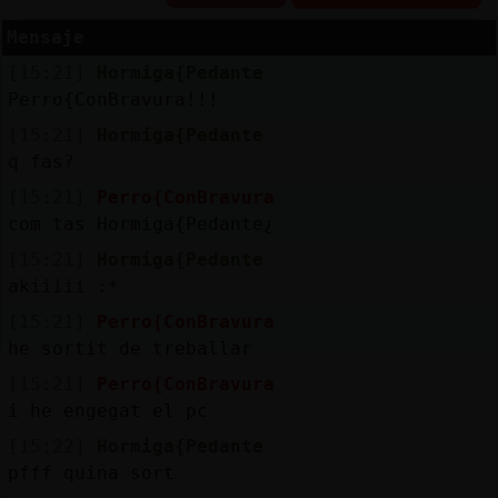
Mensaje
[15:21]
Hormiga{Pedante
Reserva
Perro{ConBravura!!!
alias
[15:21]
Hormiga{Pedante
q fas?
[15:21]
Perro{ConBravura
com tas Hormiga{Pedante¿
Actuali
contras
[15:21]
Hormiga{Pedante
akiiiii :*
[15:21]
Perro{ConBravura
he sortit de treballar
Actuali
IP
[15:21]
Perro{ConBravura
virtual
i he engegat el pc
[15:22]
Hormiga{Pedante
pfff quina sort