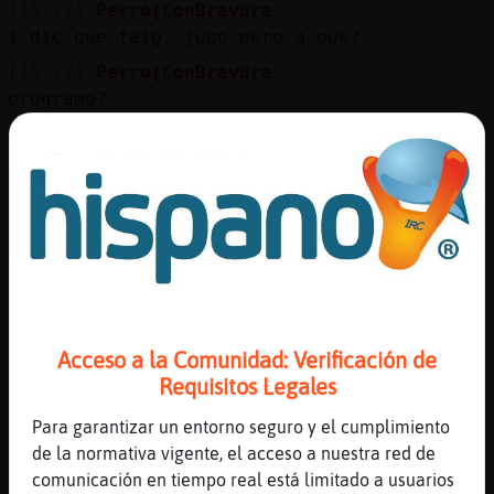
Mis
[15:22]
Perro{ConBravura
blogs
i dic que faig, jugo pero a que?
[15:22]
Perro{ConBravura
programo?
[15:22]
Hormiga{Pedante
Mis
encara hem queda mitja hora a mi :/
foros
[15:22]
Perro{ConBravura
les dos coses sempre les faig mirant serie
XD
Registr
[15:22]
Perro{ConBravura
un
no et queda gaire
canal
[15:22]
Perro{ConBravura
Acceso a la Comunidad: Verificación de
ja seras lliure
Requisitos Legales
[15:22]
Perro{ConBravura
Más
Para garantizar un entorno seguro y el cumplimiento
dilluns tornes?¿
gestion
de la normativa vigente, el acceso a nuestra red de
[15:22]
Elefante-Real
comunicación en tiempo real está limitado a usuarios