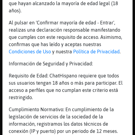
eoo :*
que hayan alcanzado la mayoría de edad legal (18
[15:23]
Elefante-Real
años).
maleïda, vaig a buscar un bombó, todiut.
Al pulsar en 'Confirmar mayoría de edad - Entrar',
[15:23]
Elefante-Real
realizas una declaración responsable manifestando
XD
que cumples con este requisito de acceso. Asimismo,
[15:23]
Perro{ConBravura
confirmas que has leído y aceptas nuestras
Elefante-Real bones""
Condiciones de Uso
y nuestra
Política de Privacidad
.
[15:23]
Hormiga{Pedante
Información de Seguridad y Privacidad:
fas xat jajajajajajjaj
Requisito de Edad: ChatHispano requiere que todos
[15:23]
Hormiga{Pedante
sus usuarios tengan 18 años o más para participar. El
juas!! i és culpa meva, saps?
acceso a perfiles que no cumplan este criterio está
[15:23]
Perro{ConBravura
restringido.
a qui li dius que faci xat?
Cumplimiento Normativo: En cumplimiento de la
[15:23]
Perro{ConBravura
legislación de servicios de la sociedad de la
jo... si ningu parla
información, registramos los datos técnicos de
[15:24]
Elefante-Real
conexión (IP y puerto) por un periodo de 12 meses.