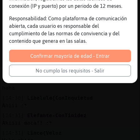
XD
conexión (IP y puerto) por un periodo de 12 meses.
[14:29]
Flamenco_Tenaz
si es apple si
Responsabilidad: Como plataforma de comunicación
abierta, cada usuario es responsable del
[14:30]
Lince{Veloz
cumplimiento de las normas de convivencia y del
Si
contenido que genera en las salas.
[14:30]
Elefante-ConTimidez
Bonaa tarda!!
Confirmar mayoría de edad - Entrar
[14:30]
Lince{Veloz
Mentrestant la fiquis a la boca
No cumplo los requisitos - Salir
[14:30]
Libelula{ConInquietud
haha
[14:30]
Libelula{ConInquietud
Aniii :*
[14:31]
Elefante-ConTimidez
Akiiii maca!! :*
[14:31]
Lince{Veloz