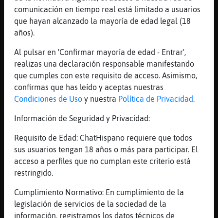
per pujar un turonet em vas maleir mil anys
comunicación en tiempo real está limitado a usuarios
[14:27]
Flamenco_Tenaz
que hayan alcanzado la mayoría de edad legal (18
i ara puges 3000 ?
años).
[14:27]
Libelula{ConInquietud
Al pulsar en 'Confirmar mayoría de edad - Entrar',
XD
realizas una declaración responsable manifestando
[14:27]
Flamenco_Tenaz
que cumples con este requisito de acceso. Asimismo,
a veure si t has lligat al yeti
confirmas que has leído y aceptas nuestras
[14:27]
Libelula{ConInquietud
Condiciones de Uso
y nuestra
Política de Privacidad
.
d'allò també em vaig recordar...sí xD
Información de Seguridad y Privacidad:
[14:27]
Flamenco_Tenaz
hola girciutat59
Requisito de Edad: ChatHispano requiere que todos
sus usuarios tengan 18 años o más para participar. El
[14:28]
Flamenco_Tenaz
acceso a perfiles que no cumplan este criterio está
vaia oper que ni saluda als nouvinguts
restringido.
[14:28]
Lince{Veloz
Qui vol poma?
Cumplimiento Normativo: En cumplimiento de la
legislación de servicios de la sociedad de la
[14:29]
Libelula{ConInquietud
información, registramos los datos técnicos de