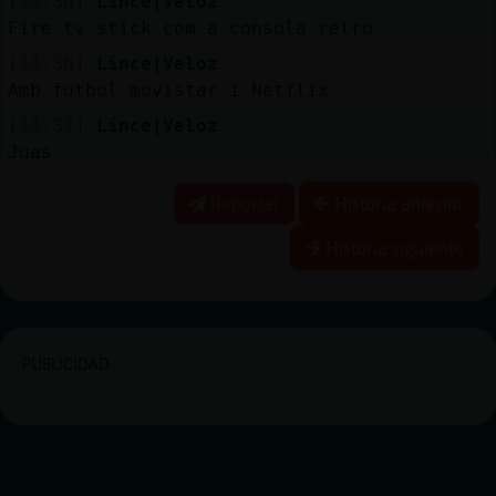
[14:36]
Lince{Veloz
Fire tv stick com a consola retro
[14:36]
Lince{Veloz
Amb futbol movistar i Netflix
[14:37]
Lince{Veloz
Juas
Reportar
Historia anterior
Historia siguiente
PUBLICIDAD