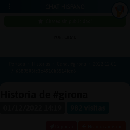
CHAT HISPANO
¡Chatea sin publicidad!
PUBLICIDAD
Iniciar
sesión
Portada
Historias
Canal #girona
2022-12-01
6389503fe3e4916b3514fed6
¡Chatea
sin
publici
Historia de #girona
01/12/2022 14:19
982 visitas
Crear
una
Reportar
Historia anterior
cuenta