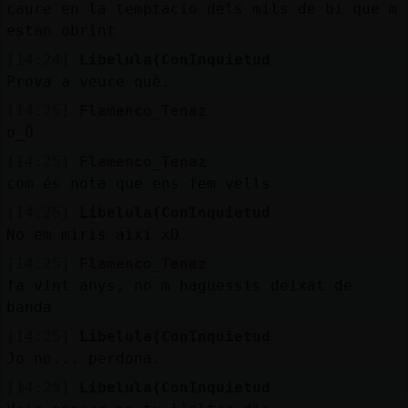
caure en la temptacio dels mils de bi que m
estan obrint
[14:24]
Libelula{ConInquietud
Prova a veure què.
[14:25]
Flamenco_Tenaz
o_Ô
[14:25]
Flamenco_Tenaz
com és nota que ens fem vells
[14:25]
Libelula{ConInquietud
No em miris així xD
[14:25]
Flamenco_Tenaz
fa vint anys, no m haguessis deixat de
banda
[14:25]
Libelula{ConInquietud
Jo no... perdona.
[14:25]
Libelula{ConInquietud