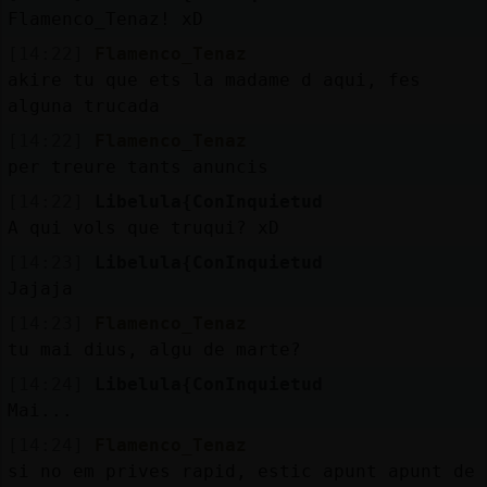
Mis
Flamenco_Tenaz! xD
blogs
[14:22]
Flamenco_Tenaz
akire tu que ets la madame d aqui, fes
alguna trucada
Mis
[14:22]
Flamenco_Tenaz
foros
per treure tants anuncis
[14:22]
Libelula{ConInquietud
A qui vols que truqui? xD
Registr
[14:23]
Libelula{ConInquietud
un
Jajaja
canal
[14:23]
Flamenco_Tenaz
tu mai dius, algu de marte?
[14:24]
Libelula{ConInquietud
Mai...
Más
gestion
[14:24]
Flamenco_Tenaz
si no em prives rapid, estic apunt apunt de