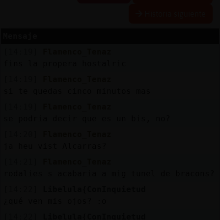
Historia siguiente
Mensaje
Reserva
[14:19]
Flamenco_Tenaz
alias
fins la propera hostalric
[14:19]
Flamenco_Tenaz
si te quedas cinco minutos mas
Actuali
[14:19]
Flamenco_Tenaz
contras
se podria decir que es un bis, no?
[14:20]
Flamenco_Tenaz
ja heu vist Alcarras?
Actuali
[14:21]
Flamenco_Tenaz
IP
rodalies s acabaria a mig tunel de bracons?
virtual
[14:22]
Libelula{ConInquietud
¿qué ven mis ojos? :o
[14:22]
Libelula{ConInquietud