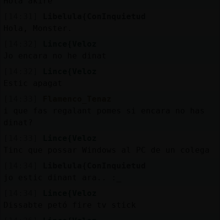
Hola akire
[14:31]
Libelula{ConInquietud
Hola, Monster.
[14:32]
Lince{Veloz
Jo encara no he dinat
[14:32]
Lince{Veloz
Estic apagat
[14:33]
Flamenco_Tenaz
i que fas regalant pomes si encara no has
dinat?
[14:33]
Lince{Veloz
Tinc que possar Windows al PC de un colega
[14:34]
Libelula{ConInquietud
jo estic dinant ara.. :_
[14:34]
Lince{Veloz
Dissabte petó fire tv stick