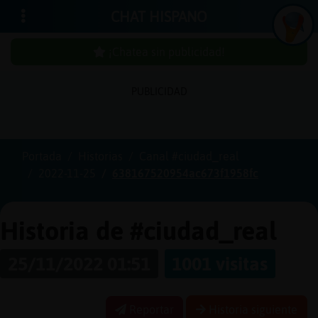
CHAT HISPANO
¡Chatea sin publicidad!
PUBLICIDAD
Iniciar
sesión
Portada
Historias
Canal #ciudad_real
2022-11-25
638167520954ac673f1958fc
¡Chatea
sin
publici
Historia de #ciudad_real
25/11/2022 01:51
1001 visitas
Crear
una
Reportar
Historia siguiente
cuenta