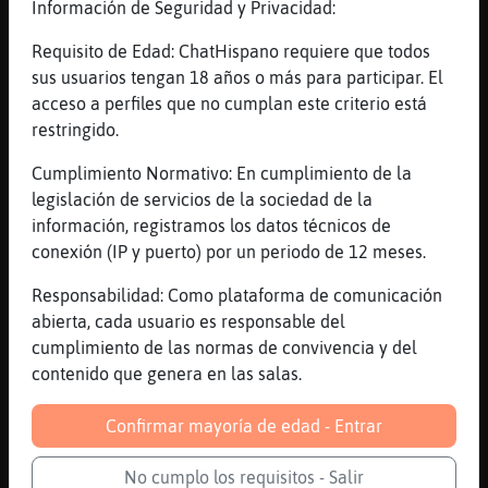
Información de Seguridad y Privacidad:
ya pero yo si puedo tener
Requisito de Edad: ChatHispano requiere que todos
[01:55]
Cobaya{Insufrible
sus usuarios tengan 18 años o más para participar. El
un hombre si puede tener hijos
acceso a perfiles que no cumplan este criterio está
[01:55]
Cobaya{Insufrible
restringido.
un maricon no
Cumplimiento Normativo: En cumplimiento de la
[01:55]
Cobaya{Insufrible
legislación de servicios de la sociedad de la
entonces
información, registramos los datos técnicos de
[01:55]
Cobaya{Insufrible
conexión (IP y puerto) por un periodo de 12 meses.
como es mio
Responsabilidad: Como plataforma de comunicación
[01:55]
Cobaya{Insufrible
abierta, cada usuario es responsable del
ya vere yo lo que hago
cumplimiento de las normas de convivencia y del
[01:55]
Cobaya{Insufrible
contenido que genera en las salas.
con el
[01:56]
Mosquito\Breve
Confirmar mayoría de edad - Entrar
pero si no tiene ni medio esperma en ese
cacahuete
No cumplo los requisitos - Salir