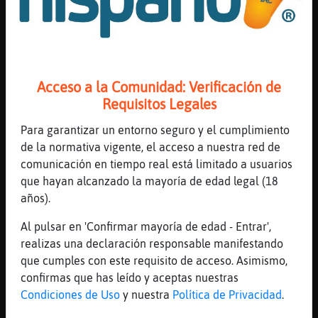
d᳠la talla ni de ma ricon
[01:54]
Cobaya{Insufrible
yo no soy maricon
[01:54]
Cobaya{Insufrible
Acceso a la Comunidad: Verificación de
a mi me gustan los co�os
Requisitos Legales
[01:54]
Cobaya{Insufrible
Para garantizar un entorno seguro y el cumplimiento
desde siempre
de la normativa vigente, el acceso a nuestra red de
[01:55]
Cobaya{Insufrible
comunicación en tiempo real está limitado a usuarios
yo para tocar un rabo me toco el mio
que hayan alcanzado la mayoría de edad legal (18
[01:55]
Mosquito\Breve
años).
https://www.youtube.com/watch?v=tvIeDNrvJS0
Al pulsar en 'Confirmar mayoría de edad - Entrar',
[01:55]
Mosquito\Breve
realizas una declaración responsable manifestando
este hijos?
que cumples con este requisito de acceso. Asimismo,
[01:55]
Mosquito\Breve
confirmas que has leído y aceptas nuestras
jaja
Condiciones de Uso
y nuestra
Política de Privacidad
.
[01:55]
Cobaya{Insufrible