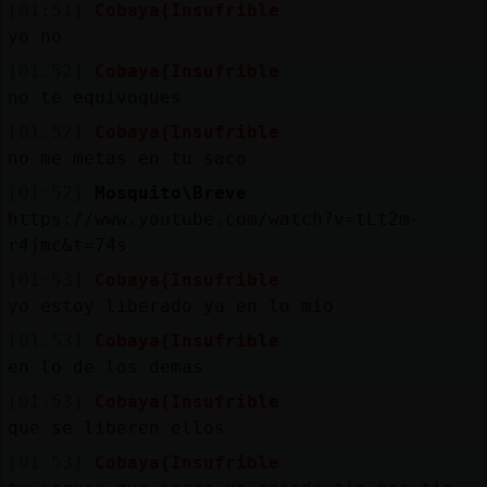
Mis
[01:51]
Cobaya{Insufrible
blogs
yo no
[01:52]
Cobaya{Insufrible
no te equivoques
[01:52]
Cobaya{Insufrible
Mis
no me metas en tu saco
foros
[01:52]
Mosquito\Breve
https://www.youtube.com/watch?v=tLt2m-
r4jmc&t=74s
Registr
[01:53]
Cobaya{Insufrible
un
yo estoy liberado ya en lo mio
canal
[01:53]
Cobaya{Insufrible
en lo de los demas
[01:53]
Cobaya{Insufrible
Más
que se liberen ellos
gestion
[01:53]
Cobaya{Insufrible