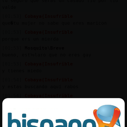
tu seguro que seras un casado tio por tio
valde
[01:53]
Cobaya{Insufrible
que�tu mujer no sabe que eres maricon
[01:53]
Cobaya{Insufrible
porque ers un mierda
[01:53]
Mosquito\Breve
bueno, estᠣlaro que no eres gay
[01:53]
Cobaya{Insufrible
y tienes miedo
[01:54]
Cobaya{Insufrible
y estas buscando aqui rabos
[01:54]
Cobaya{Insufrible
como todos
[01:54]
Mosquito\Breve
pero con ese nick de Cobaya{Insufrible
pareces medio gay, y digo medio porque no