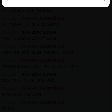
[01:56]
Cobaya{Insufrible
tu cuando los tengas
[01:56]
Cobaya{Insufrible
ya haces lo que quieras
[01:56]
Mosquito\Breve
joer Cobaya{Insufrible
[01:56]
Cobaya{Insufrible
pero me extra񡠱ue tengas hijos
[01:56]
Cobaya{Insufrible
metiendosela por el culo a otro
[01:56]
Mosquito\Breve
tio foll a de una vez
[01:56]
Cobaya{Insufrible
entonces callate
[01:56]
Cobaya{Insufrible
tonto