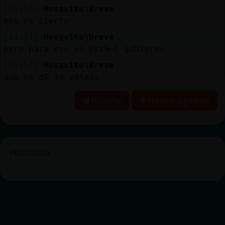
[01:56]
Mosquito\Breve
eso es cierto
[01:57]
Mosquito\Breve
pero para eso ya estᠥl gobierno
[01:57]
Mosquito\Breve
que os dᠹ le votais
Reportar
Historia siguiente
PUBLICIDAD