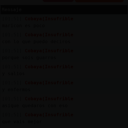
Mensaje
[01:51]
Cobaya{Insufrible
Reserva
maricon es poco
alias
[01:51]
Cobaya{Insufrible
con lo que puedo deciros
[01:51]
Cobaya{Insufrible
porque sois guarros
Actuali
contras
[01:51]
Cobaya{Insufrible
y salios
[01:51]
Cobaya{Insufrible
y enfermos
Actuali
IP
[01:51]
Cobaya{Insufrible
virtual
asique quedaros con eso
[01:51]
Cobaya{Insufrible
que vais mejor