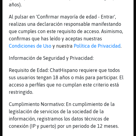
años).
cabeza debajo de las sábanas
[16:40]
MandrilPedante
Al pulsar en 'Confirmar mayoría de edad - Entrar',
solo digo que hay mejores sitios
realizas una declaración responsable manifestando
que cumples con este requisito de acceso. Asimismo,
[16:40]
MandrilPedante
confirmas que has leído y aceptas nuestras
en el ojo escuece
Condiciones de Uso
y nuestra
Política de Privacidad
.
[16:40]
MandrilPedante
tu pregunta LoboFeroz37 ygual entre todos�
Información de Seguridad y Privacidad:
[16:41]
MandrilPedante
Requisito de Edad: ChatHispano requiere que todos
si EstrellaDeMarDelMonton varias veces
sus usuarios tengan 18 años o más para participar. El
[16:41]
EstrellaDeMarDelMonton
acceso a perfiles que no cumplan este criterio está
Claro
restringido.
[16:41]
EstrellaDeMarDelMonton
Cumplimiento Normativo: En cumplimiento de la
Eso es amor ojo
legislación de servicios de la sociedad de la
[16:41]
MandrilPedante
información, registramos los datos técnicos de
JoderŮ
conexión (IP y puerto) por un periodo de 12 meses.
[16:42]
EstrellaDeMarDelMonton