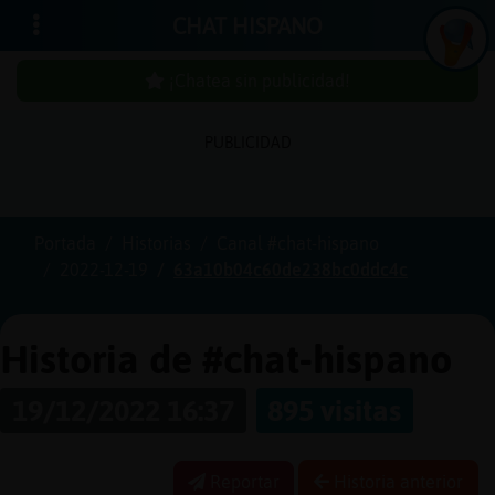
CHAT HISPANO
¡Chatea sin publicidad!
PUBLICIDAD
Iniciar
sesión
Portada
Historias
Canal #chat-hispano
2022-12-19
63a10b04c60de238bc0ddc4c
¡Chatea
sin
publici
Historia de #chat-hispano
19/12/2022 16:37
895 visitas
Crear
una
Reportar
Historia anterior
cuenta