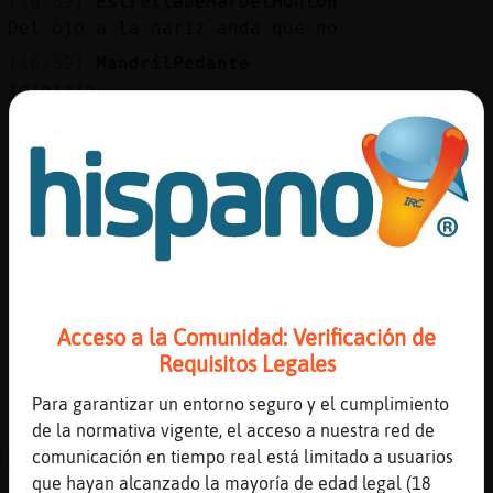
[16:39]
EstrellaDeMarDelMonton
Mis
Del ojo a la nariz anda que no
blogs
[16:39]
MandrilPedante
jajajaja
[16:39]
EstrellaDeMarDelMonton
Mis
Que
foros
[16:39]
EstrellaDeMarDelMonton
Jaja
[16:39]
MandrilPedante
Registr
nada nada
un
[16:39]
EstrellaDeMarDelMonton
canal
Acceso a la Comunidad: Verificación de
Jajajajaj
Requisitos Legales
[16:39]
EstrellaDeMarDelMonton
No no
Para garantizar un entorno seguro y el cumplimiento
Más
de la normativa vigente, el acceso a nuestra red de
[16:40]
EstrellaDeMarDelMonton
gestion
comunicación en tiempo real está limitado a usuarios
Me vas a contar que jamás te has tirado una
que hayan alcanzado la mayoría de edad legal (18
ventosidad en la cama y has metido la