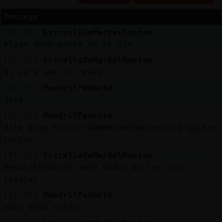
Mensaje
[16:37]
EstrellaDeMarDelMonton
Reserva
Algún dedo entra en el ojo
alias
[16:37]
EstrellaDeMarDelMonton
Ni va a ser al revés
[16:37]
MandrilPedante
JajA
Actuali
contras
[16:38]
MandrilPedante
dile algo EstrellaDeMarDelMontonsolo quiere
chrlar
[16:38]
EstrellaDeMarDelMonton
Actuali
MandrilPedante mete dedos en los ojos
IP
jajajaj
virtual
[16:39]
MandrilPedante
pues vaya sitio