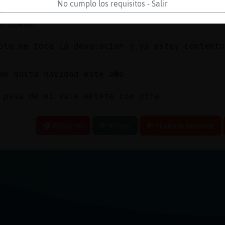
toca eso anima un monton
No cumplo los requisitos - Salir
o puede
olo me toca la devolucion y ya estoy contento
me gusta navidad este a�o
 pasa de mi vale métete con otra
Reportar
Volver
Historia anterior