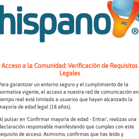
e que te ibas a comprar algo
tocaba, un piso
Acceso a la Comunidad: Verificación de Requisitos
i
Legales
o con la suerte que tengo yo no tocata
Para garantizar un entorno seguro y el cumplimiento de la
normativa vigente, el acceso a nuestra red de comunicación en
e esperar a ver donde para el bombo
tiempo real está limitado a usuarios que hayan alcanzado la
meros no devén de estar en el bonbo
mayoría de edad legal (18 años).
Al pulsar en 'Confirmar mayoría de edad - Entrar', realizas una
os seguro que no
declaración responsable manifestando que cumples con este
mo los míos
requisito de acceso. Asimismo, confirmas que has leído y