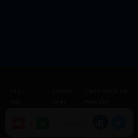
Chat
Contacto
Condiciones de uso
Foro
Ayuda
Privacidad
Blogs
Política de cookies
|
Compartir en:
Facebook
Twitter
-3
Noticias
Soporte
Normas
Anunciantes