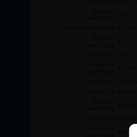
[22:17]
Oso\Marron
Hola, 
cuenta
Aguila-
[22:17]
Hola
Insufrible
[22:17]
HormigaEficiente
el dia
Reservar
Aguila-
alias
[22:18]
Q tal
Insufrible
[22:18]
Oso\Marron
bien, 
Aguila-
[22:18]
Yo hay
Actualizar
Insufrible
contraseña
[22:18]
Oso\Marron
siempr
[22:19]
Oso\Marron
despac
Aguila-
Actualizar
[22:19]
Eso es
Insufrible
IP virtual
[22:19]
Oso\Marron
ademas
Aguila-
[22:20]
Eso ah
Insufrible