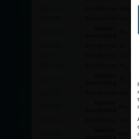
Mis blogs
[22:20]
Oso\Marron
bueno
[22:20]
Oso\Marron
dijist
Aguila-
Mis foros
[22:20]
Yo
Insufrible
[22:20]
Oso\Marron
si
[22:21]
Oso\Marron
si te 
Registrar
[22:21]
Oso\Marron
hi, tr
un canal
Aguila-
[22:21]
Si per
Insufrible
[22:21]
Oso\Marron
hay qu
Más
gestiones
Aguila-
[22:22]
Mis nú
Insufrible
[22:22]
Oso\Marron
los mi
Aguila-
[22:22]
Ves co
Insufrible