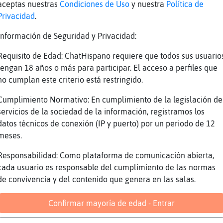
aceptas nuestras
Condiciones de Uso
y nuestra
Política de
 mios
Privacidad
.
compro
Información de Seguridad y Privacidad:
regalan
Requisito de Edad: ChatHispano requiere que todos sus usuario
a volver a echar
tengan 18 años o más para participar. El acceso a perfiles que
no cumplan este criterio está restringido.
Cumplimiento Normativo: En cumplimiento de la legislación de
iempre la devolucion
servicios de la sociedad de la información, registramos los
datos técnicos de conexión (IP y puerto) por un periodo de 12
mo a todos o casi todos
meses.
 paso de 40 eur jugaos
Responsabilidad: Como plataforma de comunicación abierta,
cada usuario es responsable del cumplimiento de las normas
de convivencia y del contenido que genera en las salas.
a no te ajunta
ste año no estoy con animo veremos un poco má
Confirmar mayoría de edad - Entrar