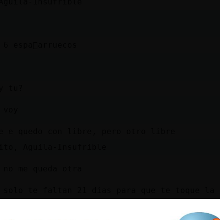
Aguila-Insufrible
 6 espa񡠭arruecos
y tu?
 voy
e e quedo con libre, pero otro libre
ito, Aguila-Insufrible
 no me queda otra
 solo te faltan 21 dias para que te toque la 
ora me da igual