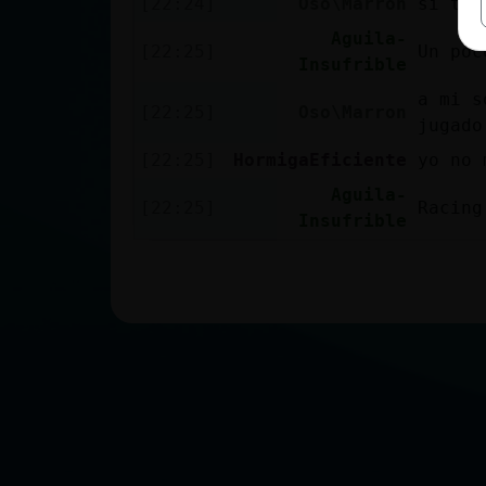
[22:24]
Oso\Marron
si te 
Aguila-
[22:25]
Un poc
Insufrible
a mi s
[22:25]
Oso\Marron
jugado
[22:25]
HormigaEficiente
yo no 
Aguila-
[22:25]
Racing
Insufrible