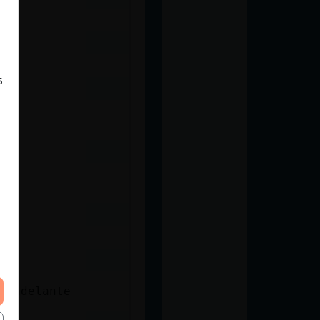
s
s adelante