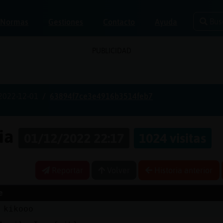
Bus
Normas
Gestiones
Contacto
Ayuda
PUBLICIDAD
2022-12-01
63894f7ce3e4916b3514feb7
ria
01/12/2022 22:17
1024 visitas
Reportar
Volver
Historia anterior
e
 kikooo