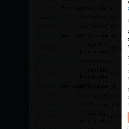
[22:23]
HormigaEficiente
ni los
[22:23]
Oso\Marron
yo no 
[22:23]
Oso\Marron
ni me 
[22:23]
HormigaEficiente
me toc
Aguila-
[22:23]
Yo so
Insufrible
[22:23]
Oso\Marron
a mi s
Aguila-
[22:23]
Eso co
Insufrible
[22:23]
HormigaEficiente
yo noo
[22:23]
Oso\Marron
eso es
[22:24]
Oso\Marron
javi y
Aguila-
[22:24]
Pero e
Insufrible