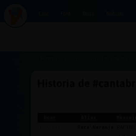
Chat
Foro
Blogs
Noticias
Iniciar
sesión
Portada
Historias
Canal #cantabria
Historia de #cantab
¡Chatea
sin
publicidad!
Hour
Alias
Mensaj
[22:17]
Rata\Naranja
RAClNG
Crear
una