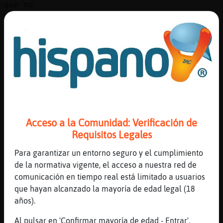
que no
[22:42]
Libelula_Tenaz
no se vuelve a helar ese dia
[22:42]
Aguila}Tenaz
que pongo cartones
[22:42]
Aguila}Tenaz
y listo
[22:42]
Aguila}Tenaz
bueno me voy que me lias
Acceso a la Comunidad: Verificación de
[22:42]
Libelula_Tenaz
Requisitos Legales
con un frasco de un euro tienes para todo
Para garantizar un entorno seguro y el cumplimiento
el invierno
de la normativa vigente, el acceso a nuestra red de
[22:43]
Aguila}Tenaz
comunicación en tiempo real está limitado a usuarios
no te digo que no
que hayan alcanzado la mayoría de edad legal (18
[22:43]
Libelula_Tenaz
años).
de mercadona o lidl
Al pulsar en 'Confirmar mayoría de edad - Entrar',