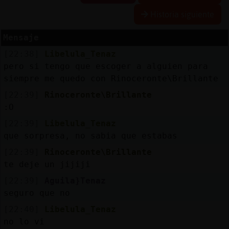
Historia siguiente
Mensaje
Reserva
[22:38]
Libelula_Tenaz
alias
pero si tengo que escoger a alguien para
siempre me quedo con Rinoceronte\Brillante
[22:39]
Rinoceronte\Brillante
Actuali
:O
contras
[22:39]
Libelula_Tenaz
que sorpresa, no sabia que estabas
[22:39]
Rinoceronte\Brillante
Actuali
te deje un jijiji
IP
[22:39]
Aguila}Tenaz
virtual
seguro que no
[22:40]
Libelula_Tenaz
no lo vi