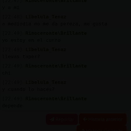
[22:47]
Rinoceronte\Brillante
y a mi
[22:48]
Libelula_Tenaz
a mediodia no me da pereza, me gusta
[22:49]
Rinoceronte\Brillante
yo estoy en el curro
[22:49]
Libelula_Tenaz
llevas taper?
[22:49]
Rinoceronte\Brillante
chi
[22:49]
Libelula_Tenaz
y cuando lo haces?
[22:49]
Rinoceronte\Brillante
depende
Reportar
Historia anterior
Historia siguiente