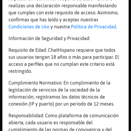
[22:43]
Aguila}Tenaz
realizas una declaración responsable manifestando
en lo que hago eso quito los cartones
que cumples con este requisito de acceso. Asimismo,
[22:43]
Libelula_Tenaz
confirmas que has leído y aceptas nuestras
y los pones
Condiciones de Uso
y nuestra
Política de Privacidad
.
[22:44]
Aguila}Tenaz
Información de Seguridad y Privacidad:
no me cuesta nada ponerlos
Requisito de Edad: ChatHispano requiere que todos
[22:44]
Libelula_Tenaz
sus usuarios tengan 18 años o más para participar. El
sigue asi
acceso a perfiles que no cumplan este criterio está
[22:44]
Aguila}Tenaz
restringido.
bueno eso que me voy jaja
Cumplimiento Normativo: En cumplimiento de la
[22:44]
Aguila}Tenaz
legislación de servicios de la sociedad de la
as�igo
información, registramos los datos técnicos de
[22:44]
Libelula_Tenaz
conexión (IP y puerto) por un periodo de 12 meses.
bye
Responsabilidad: Como plataforma de comunicación
[22:44]
Aguila}Tenaz
abierta, cada usuario es responsable del
y as�eguir�
cumplimiento de las normas de convivencia y del