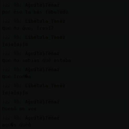
Mis
[22:40]
Aguila}Tenaz
blogs
por eso la has tabulado
[22:40]
Libelula_Tenaz
que no que, fresi?
Mis
[22:40]
Libelula_Tenaz
foros
jajajajja
[22:40]
Aguila}Tenaz
que no sabias que estaba
Registr
[22:40]
Aguila}Tenaz
un
que iron�a
canal
[22:40]
Libelula_Tenaz
jajajajja
[22:40]
Aguila}Tenaz
bueno me voy
Más
gestion
[22:40]
Aguila}Tenaz
aqu�s quedᩳ