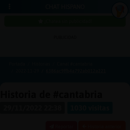
CHAT HISPANO
¡Chatea sin publicidad!
PUBLICIDAD
Iniciar
sesión
Portada
Historias
Canal #cantabria
2022-11-29
6386ac9ffb4a792ab012a221
¡Chatea
sin
publici
Historia de #cantabria
29/11/2022 22:38
1030 visitas
Crear
una
Reportar
Historia anterior
cuenta