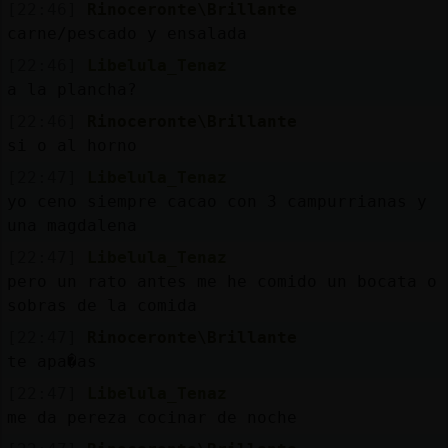
[22:46]
Rinoceronte\Brillante
carne/pescado y ensalada
[22:46]
Libelula_Tenaz
a la plancha?
[22:46]
Rinoceronte\Brillante
si o al horno
[22:47]
Libelula_Tenaz
yo ceno siempre cacao con 3 campurrianas y
una magdalena
[22:47]
Libelula_Tenaz
pero un rato antes me he comido un bocata o
sobras de la comida
[22:47]
Rinoceronte\Brillante
te apa�as
[22:47]
Libelula_Tenaz
me da pereza cocinar de noche