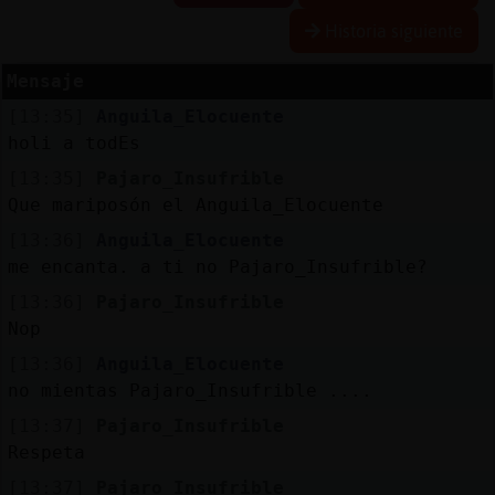
Historia siguiente
Mensaje
Reserva
[13:35]
Anguila_Elocuente
alias
holi a todEs
[13:35]
Pajaro_Insufrible
Que mariposón el Anguila_Elocuente
Actuali
[13:36]
Anguila_Elocuente
contras
me encanta. a ti no Pajaro_Insufrible?
[13:36]
Pajaro_Insufrible
Nop
Actuali
[13:36]
Anguila_Elocuente
IP
no mientas Pajaro_Insufrible ....
virtual
[13:37]
Pajaro_Insufrible
Respeta
[13:37]
Pajaro_Insufrible