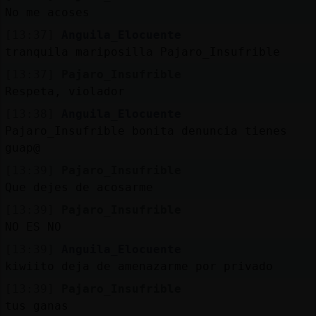
Mis
No me acoses
blogs
[13:37]
Anguila_Elocuente
tranquila mariposilla Pajaro_Insufrible
[13:37]
Pajaro_Insufrible
Mis
Respeta, violador
foros
[13:38]
Anguila_Elocuente
Pajaro_Insufrible bonita denuncia tienes
guap@
Registr
[13:39]
Pajaro_Insufrible
un
Que dejes de acosarme
canal
[13:39]
Pajaro_Insufrible
NO ES NO
[13:39]
Anguila_Elocuente
kiwiito deja de amenazarme por privado
Más
gestion
[13:39]
Pajaro_Insufrible
tus ganas