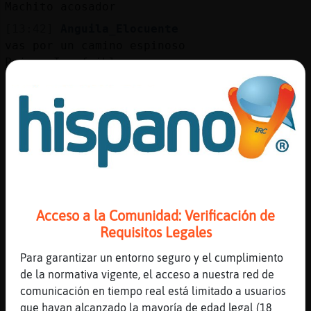
Machito acosador
[13:42]
Anguila_Elocuente
vas por un camino espinoso
Pajaro_Insufrible
[13:42]
Anguila_Elocuente
y todos los insultos estas siendo
capturados
[13:42]
Anguila_Elocuente
preparate guaPa
[13:42]
Pajaro_Insufrible
Respeta cuando una mujer te dice que no
Acceso a la Comunidad: Verificación de
[13:42]
Pajaro_Insufrible
Requisitos Legales
Y no acoses
[13:43]
Anguila_Elocuente
Para garantizar un entorno seguro y el cumplimiento
sigue guapA
de la normativa vigente, el acceso a nuestra red de
comunicación en tiempo real está limitado a usuarios
[13:44]
Pajaro_Insufrible
que hayan alcanzado la mayoría de edad legal (18