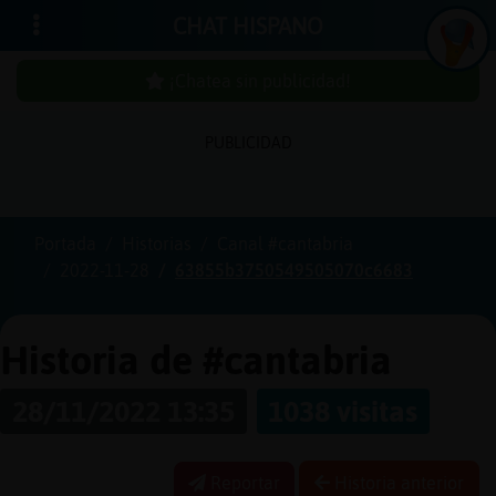
CHAT HISPANO
¡Chatea sin publicidad!
PUBLICIDAD
Iniciar
sesión
Portada
Historias
Canal #cantabria
2022-11-28
63855b3750549505070c6683
¡Chatea
sin
publici
Historia de #cantabria
28/11/2022 13:35
1038 visitas
Crear
una
Reportar
Historia anterior
cuenta