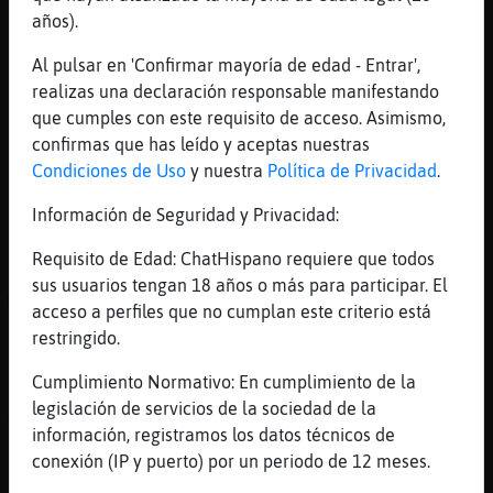
Tú sigue en las salas de degenerados en las
años).
que estás y deja de acosarme
[13:44]
Anguila_Elocuente
Al pulsar en 'Confirmar mayoría de edad - Entrar',
sigue dando consejos, NAZI
realizas una declaración responsable manifestando
que cumples con este requisito de acceso. Asimismo,
[13:45]
Anguila_Elocuente
confirmas que has leído y aceptas nuestras
si quieres hago, digo y opino como tu
Condiciones de Uso
y nuestra
Política de Privacidad
.
opinas, roja de mierda
[13:45]
Pajaro_Insufrible
Información de Seguridad y Privacidad:
Nazi por pedirte que dejes de acosarme
Requisito de Edad: ChatHispano requiere que todos
[13:45]
Pajaro_Insufrible
sus usuarios tengan 18 años o más para participar. El
Menudo tarado
acceso a perfiles que no cumplan este criterio está
[13:45]
Anguila_Elocuente
restringido.
nazi
Cumplimiento Normativo: En cumplimiento de la
[13:45]
Pajaro_Insufrible
legislación de servicios de la sociedad de la
Violador
información, registramos los datos técnicos de
[13:46]
Anguila_Elocuente
conexión (IP y puerto) por un periodo de 12 meses.
sigue sigue