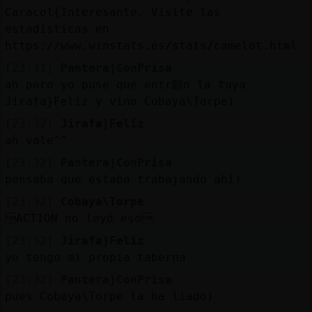
Caracol{Interesante. Visite las
estadísticas en
https://www.winstats.es/stats/camelot.html
[23:31]
Pantera}ConPrisa
ah pero yo puse que entr頥n la tuya
Jirafa}Feliz y vino Cobaya\Torpe)
[23:32]
Jirafa}Feliz
ah vale^^
[23:32]
Pantera}ConPrisa
pensaba que estaba trabajando ahi)
[23:32]
Cobaya\Torpe
ACTION no leyó eso
[23:32]
Jirafa}Feliz
yo tengo mi propia taberna
[23:32]
Pantera}ConPrisa
pues Cobaya\Torpe la ha liado)