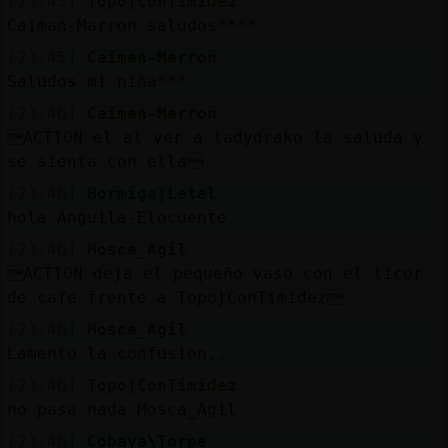
[23:45]
Topo}ConTimidez
Caiman-Marron saludos****
[23:45]
Caiman-Marron
Saludos mi niña***
[23:46]
Caiman-Marron
ACTION el al ver a ladydrako la saluda y
se sienta con ella
[23:46]
Hormiga}Letal
hola Anguila-Elocuente
[23:46]
Mosca_Agil
ACTION deja el pequeño vaso con el licor
de cafe frente a Topo}ConTimidez
[23:46]
Mosca_Agil
Lamento la confusion...
[23:46]
Topo}ConTimidez
no pasa nada Mosca_Agil
[23:46]
Cobaya\Torpe