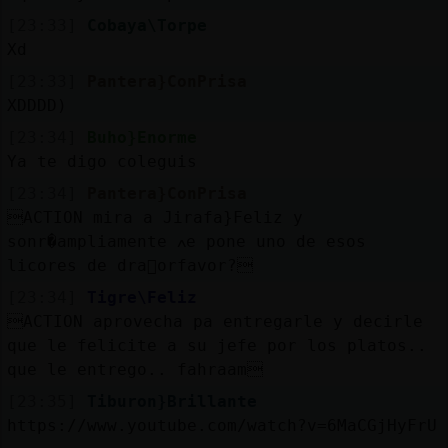
[23:33]
Cobaya\Torpe
Xd
[23:33]
Pantera}ConPrisa
XDDDD)
[23:34]
Buho}Enorme
Ya te digo coleguis
[23:34]
Pantera}ConPrisa
ACTION mira a Jirafa}Feliz y
sonr�ampliamente ߍe pone uno de esos
licores de dra󮠰orfavor?
[23:34]
Tigre\Feliz
ACTION aprovecha pa entregarle y decirle
que le felicite a su jefe por los platos..
que le entrego.. fahraam
[23:35]
Tiburon}Brillante
https://www.youtube.com/watch?v=6MaCGjHyFrU