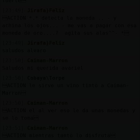
fuerte
[23:49]
Jirafa}Feliz
ACTION *.* detecta la moneda .. - y
achina los ojos... - me vas a pagar con esa
moneda de oro....? agita sus alas^^- *
[23:49]
Jirafa}Feliz
saludos alvaro
[23:50]
Caiman-Marron
Saludos mi querida avariel
[23:50]
Cobaya\Torpe
ACTION le sirve un vino tinto a Caiman-
Marron
[23:50]
Caiman-Marron
ACTION el al ver eso le da unas monedas y
se lo toma
[23:51]
Caiman-Marron
ACTION mientras tanto lo disfruta