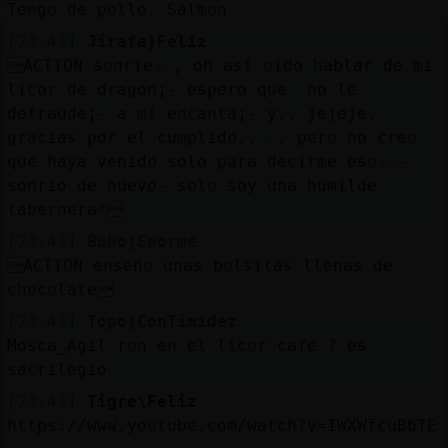
Tengo de pollo. Salmon
[23:41]
Jirafa}Feliz
ACTION sonrie.., oh asi oido hablar de mi
licor de dragon¡- espero que no le
defraude¡- a mi encanta¡- y.. jejeje.
gracias por el cumplido.. .. pero no creo
que haya venido solo para decirme eso..-
sonrio de nuevo- solo soy una humilde
tabernera*
[23:41]
Buho}Enorme
ACTION enseño unas bolsitas llenas de
chocolate
[23:41]
Topo}ConTimidez
Mosca_Agil ron en el licor cafe ? es
sacrilegio
[23:41]
Tigre\Feliz
https://www.youtube.com/watch?v=IWXWfcuBbTE