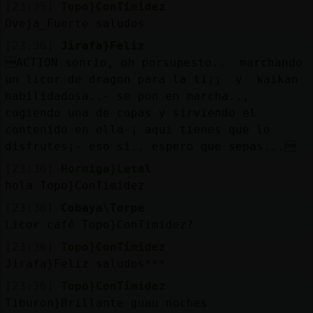
[23:35]
Topo}ConTimidez
Oveja_Fuerte saludos
[23:36]
Jirafa}Feliz
ACTION sonrio, oh porsupesto.. marchando
un licor de dragon para la ti¡¡- y kaikan
habilidadosa..- se pon en marcha..,
cogiendo una de copas y sirviendo el
contenido en ella-¡ aqui tienes que lo
disfrutes¡- eso si.. espero que sepas...
[23:36]
Hormiga}Letal
hola Topo}ConTimidez
[23:36]
Cobaya\Torpe
Licor café Topo}ConTimidez?
[23:36]
Topo}ConTimidez
Jirafa}Feliz saludos***
[23:36]
Topo}ConTimidez
Tiburon}Brillante guau noches