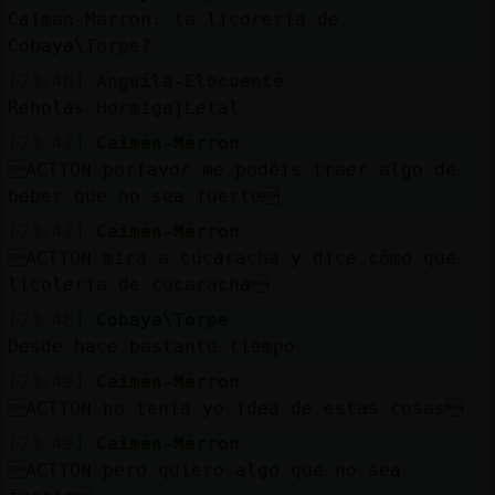
Caiman-Marron: la licorería de
Cobaya\Torpe?
[23:46]
Anguila-Elocuente
Reholas Hormiga}Letal
[23:47]
Caiman-Marron
ACTION porfavor me podéis traer algo de
beber que no sea fuerte
[23:47]
Caiman-Marron
ACTION mira a cucaracha y dice cómo que
licoleria de cucaracha
[23:48]
Cobaya\Torpe
Desde hace bastante tiempo
[23:49]
Caiman-Marron
ACTION no tenía yo idea de estas cosas
[23:49]
Caiman-Marron
ACTION pero quiero algo que no sea