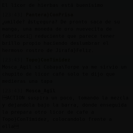
El licor de hierbas está buenísimo
[23:43]
Pantera}ConPrisa
ߨumilde? ߥstᠳegura? De pronto saca de su
manga, una moneda de oro nuevecita de
fabricaci󮠹 reduciente que parece tener
brillo propio haciendo deslumbrar el
hermoso rostro de Jirafa}Feliz.
[23:43]
Topo}ConTimidez
Mosca_Agil si Cobaya\Torpe ya me sirvio un
chupito de licor cafe solo te dijo que
medieras una tapa
[23:43]
Mosca_Agil
ACTION suspira un poco, tomando la mezcla
y dejandola bajo la barra, donde enseguida
la prepara otro licor de cafe a
Topo}ConTimidez, colocandolo frente a
ella