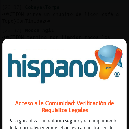
[23:37]
Cobaya\Torpe
ACTION sirve un chupito de licor café a
Topo}ConTimidez
[23:37]
Mosca_Agil
ACTION termina por limpiar todos los
platos sucios como los tarros, caminando
lejos de la barra para asomorse por la
puerta de la licoreria
[23:37]
Cobaya\Torpe
Amelia la rata?
[23:37]
Mosca_Agil
Sospecho que su negocio puede caer jefe...
[23:38]
Buho}Enorme
Acceso a la Comunidad: Verificación de
Si
Requisitos Legales
[23:38]
Cobaya\Torpe
Para garantizar un entorno seguro y el cumplimiento
Por?
de la normativa vigente, el acceso a nuestra red de