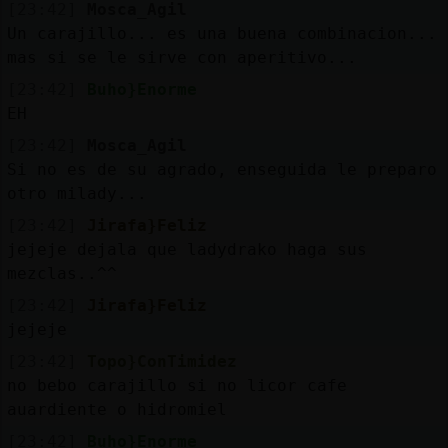
[23:42]
Mosca_Agil
Un carajillo... es una buena combinacion...
mas si se le sirve con aperitivo...
[23:42]
Buho}Enorme
EH
[23:42]
Mosca_Agil
Si no es de su agrado, enseguida le preparo
otro milady...
[23:42]
Jirafa}Feliz
jejeje dejala que ladydrako haga sus
mezclas..^^
[23:42]
Jirafa}Feliz
jejeje
[23:42]
Topo}ConTimidez
no bebo carajillo si no licor cafe
auardiente o hidromiel
[23:42]
Buho}Enorme