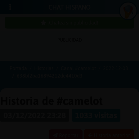
CHAT HISPANO
¡Chatea sin publicidad!
PUBLICIDAD
Iniciar
sesión
Portada
Historias
Canal #camelot
2022-12-03
638bf2ba16894212de4410d3
¡Chatea
sin
publici
Historia de #camelot
03/12/2022 23:28
1033 visitas
Crear
una
Reportar
Historia anterior
cuenta