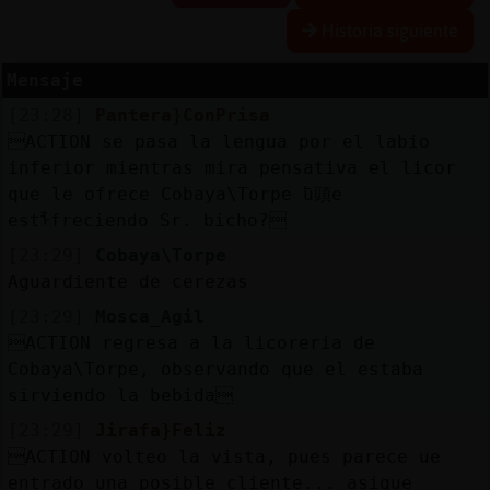
Historia siguiente
Mensaje
Reserva
[23:28]
Pantera}ConPrisa
alias
ACTION se pasa la lengua por el labio
inferior mientras mira pensativa el licor
que le ofrece Cobaya\Torpe ߱u頭e
estᠯfreciendo Sr. bicho?
Actuali
contras
[23:29]
Cobaya\Torpe
Aguardiente de cerezas
[23:29]
Mosca_Agil
ACTION regresa a la licoreria de
Actuali
Cobaya\Torpe, observando que el estaba
IP
sirviendo la bebida
virtual
[23:29]
Jirafa}Feliz
ACTION volteo la vista, pues parece ue
entrado una posible cliente... asique