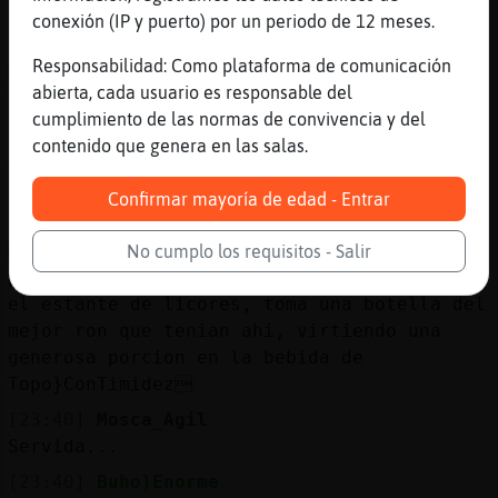
https://www.youtube.com/watch?v=OqOlI67yo1M
conexión (IP y puerto) por un periodo de 12 meses.
[23:39]
Cobaya\Torpe
Responsabilidad: Como plataforma de comunicación
Mosca_Agil: ponle algún pincho o algo a
abierta, cada usuario es responsable del
Topo}ConTimidez por favor
cumplimiento de las normas de convivencia y del
[23:39]
Buho}Enorme
contenido que genera en las salas.
Alguien quiere empanada de riñones de
cordero?
Confirmar mayoría de edad - Entrar
[23:40]
Mosca_Agil
ACTION regresa a la barra ante las
No cumplo los requisitos - Salir
palabras de Cobaya\Torpe, tomando de entre
el estante de licores, toma una botella del
mejor ron que tenian ahi, virtiendo una
generosa porcion en la bebida de
Topo}ConTimidez
[23:40]
Mosca_Agil
Servida...
[23:40]
Buho}Enorme