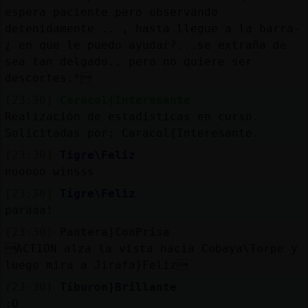
Mis
espera paciente pero observando
blogs
detenidamente .. , hasta llegue a la barra-
¿ en que le puedo ayudar?...se extraña de
sea tan delgado.. pero no quiere ser
descortes.*
Mis
[23:30]
Caracol{Interesante
foros
Realización de estadísticas en curso.
Solicitadas por: Caracol{Interesante.
[23:30]
Tigre\Feliz
Registr
nooooo winsss
un
[23:30]
Tigre\Feliz
canal
paraaa!
[23:30]
Pantera}ConPrisa
ACTION alza la vista hacia Cobaya\Torpe y
Más
luego mira a Jirafa}Feliz
gestion
[23:30]
Tiburon}Brillante
:O