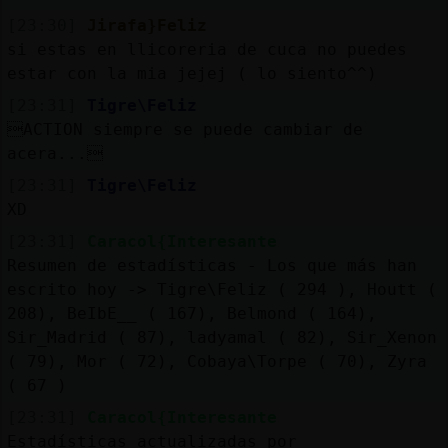
[23:30]
Jirafa}Feliz
si estas en llicoreria de cuca no puedes
estar con la mia jejej ( lo siento^^)
[23:31]
Tigre\Feliz
ACTION siempre se puede cambiar de
acera...
[23:31]
Tigre\Feliz
XD
[23:31]
Caracol{Interesante
Resumen de estadísticas - Los que más han
escrito hoy -> Tigre\Feliz ( 294 ), Houtt (
208), BeIbE__ ( 167), Belmond ( 164),
Sir_Madrid ( 87), ladyamal ( 82), Sir_Xenon
( 79), Mor ( 72), Cobaya\Torpe ( 70), Zyra
( 67 )
[23:31]
Caracol{Interesante
Estadísticas actualizadas por