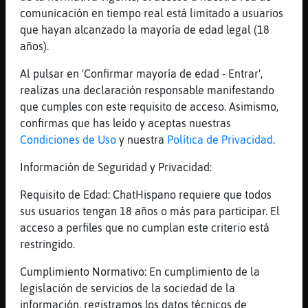
[23:38]
Topo}ConTimidez
comunicación en tiempo real está limitado a usuarios
7me le paga dos monedas de oro a
que hayan alcanzado la mayoría de edad legal (18
Cobaya\Torpe
años).
[23:38]
Buho}Enorme
Al pulsar en 'Confirmar mayoría de edad - Entrar',
Pero no es una rata cualquiera
realizas una declaración responsable manifestando
[23:38]
Cobaya\Torpe
que cumples con este requisito de acceso. Asimismo,
Entonces está viva la rata?
confirmas que has leído y aceptas nuestras
[23:38]
Pantera}ConPrisa
Condiciones de Uso
y nuestra
Política de Privacidad
.
ACTION contempla a Jirafa}Feliz de forma
Información de Seguridad y Privacidad:
muy agradable y encantadora mientras la
escucha con atenci󮠭anteniendo la sonr�.
Requisito de Edad: ChatHispano requiere que todos
��eso he o�... por eso he venido, para
sus usuarios tengan 18 años o más para participar. El
probarlo. Por cierto, permitame decirle que
acceso a perfiles que no cumplan este criterio está
es usted muy hermosa.
restringido.
[23:38]
Buho}Enorme
Cumplimiento Normativo: En cumplimiento de la
Si
legislación de servicios de la sociedad de la
[23:38]
Tiburon}Brillante
información, registramos los datos técnicos de