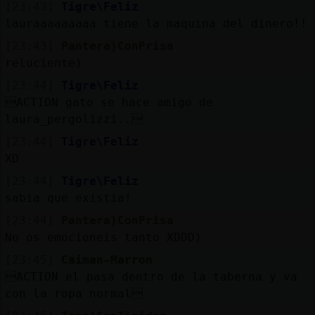
[23:43]
Tigre\Feliz
lauraaaaaaaaa tiene la maquina del dinero!!
[23:43]
Pantera}ConPrisa
reluciente)
[23:44]
Tigre\Feliz
ACTION gato se hace amigo de
laura_pergolizzi..
[23:44]
Tigre\Feliz
XD
[23:44]
Tigre\Feliz
sabia que existia!
[23:44]
Pantera}ConPrisa
No os emocioneis tanto XDDD)
[23:45]
Caiman-Marron
ACTION el pasa dentro de la taberna y va
con la ropa normal