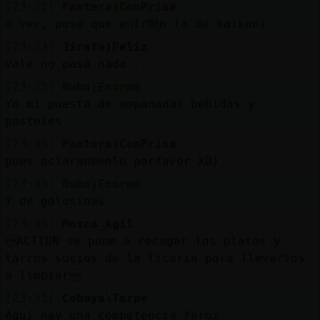
[23:32]
Pantera}ConPrisa
a ver, puse que entr頥n la de kaikan)
[23:33]
Jirafa}Feliz
vale no pasa nada..
[23:33]
Buho}Enorme
Yo mi puesto de empanadas bebidas y
pasteles
[23:33]
Pantera}ConPrisa
pues aclaranmenlo porfavor XD)
[23:33]
Buho}Enorme
Y de golosinas
[23:33]
Mosca_Agil
ACTION se pone a recoger los platos y
tarros sucios de la licoria para llevarlos
a limpiar
[23:33]
Cobaya\Torpe
Aquí hay una competencia feroz