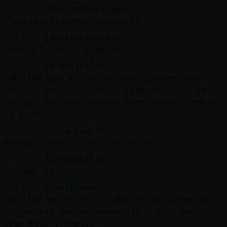
[23:36]
Tiburon}Brillante
[Topo}ConTimidez] miaunoshe
[23:36]
Topo}ConTimidez
Cobaya\Torpe un chupito
[23:36]
Jirafa}Feliz
ACTION que es uno de los licores mas
fuertes que hay.. en mi taberna , uno de
los mas fuertes, aunque tengo otros tambien
lo son*
[23:36]
Oveja_Fuerte
Buenas noches, Topo}ConTimidez.))
[23:36]
Jirafa}Feliz
saludos ladydrako^^
[23:37]
Buho}Enorme
ACTION entra en la taberna de kaikan con
las cestas de las empanadas y a su lado
iban Maiz y Amelia