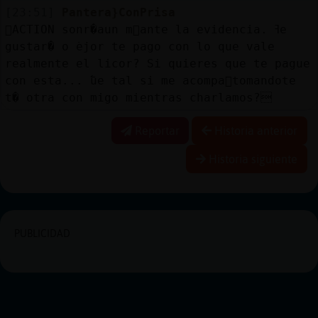
[23:51]
Pantera}ConPrisa
ACTION sonr�aun m᳠ante la evidencia. ߔe
gustar� o ߭ejor te pago con lo que vale
realmente el licor? Si quieres que te pague
con esta... ߱ue tal si me acompa񡳠tomandote
t� otra con migo mientras charlamos?
Reportar
Historia anterior
Historia siguiente
PUBLICIDAD