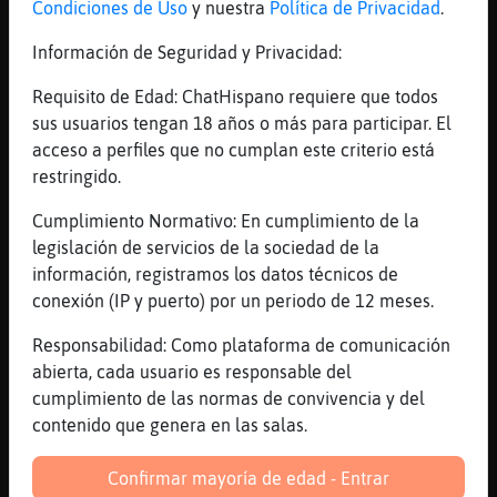
[13:11]
Hormiga\DelMonton
Condiciones de Uso
y nuestra
Política de Privacidad
.
Dame tu telegram chica de los besis x fa
Información de Seguridad y Privacidad:
[13:11]
Hormiga\DelMonton
Q te busque
Requisito de Edad: ChatHispano requiere que todos
sus usuarios tengan 18 años o más para participar. El
[13:12]
PajaroEnorme
acceso a perfiles que no cumplan este criterio está
XD qué gracioso el Hormiga\DelMonton
restringido.
[13:12]
PajaroEnorme
El Skype me lo hice pa cuando me dicen
Cumplimiento Normativo: En cumplimiento de la
tienes Telegram? Y yo les digo no, solo
legislación de servicios de la sociedad de la
Skype y algunos tienen tamien
información, registramos los datos técnicos de
conexión (IP y puerto) por un periodo de 12 meses.
[13:13]
Hormiga\DelMonton
Yo tengo skype salao
Responsabilidad: Como plataforma de comunicación
[13:13]
Hormiga\DelMonton
abierta, cada usuario es responsable del
Pero prefiero agregar a mujer o parej
cumplimiento de las normas de convivencia y del
contenido que genera en las salas.
[13:13]
PajaroEnorme
Ves Delfin_ConInquietud hay gente que
Confirmar mayoría de edad - Entrar
también tiene skype