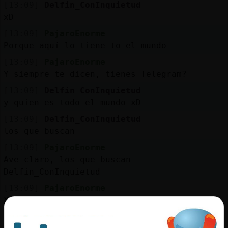
Mis
[13:09]
Delfin_ConInquietud
blogs
xD
[13:09]
PajaroEnorme
Porque aquí lo tiene to el mundo
[13:09]
PajaroEnorme
Mis
Y siempre te dicen, tienes Telegram?
foros
[13:09]
Delfin_ConInquietud
y quien es todo el mundo xD
[13:09]
Delfin_ConInquietud
Registr
los que buscan
un
canal
[13:09]
PajaroEnorme
Ave claro, los que buscan
Delfin_ConInquietud
[13:09]
PajaroEnorme
Más
XD
gestion
[13:10]
PajaroEnorme