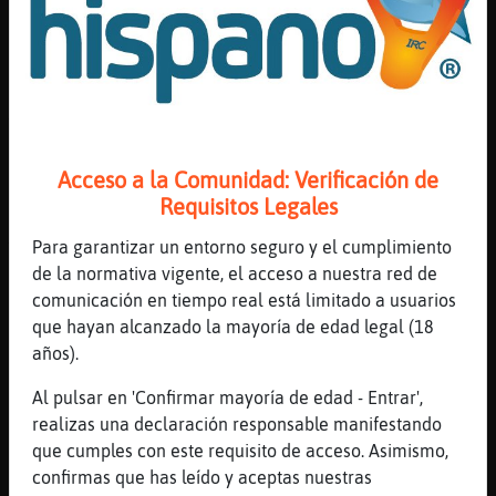
Yo tengo skype fresi
[13:10]
PajaroEnorme
Es lo máximo que doy xD
[13:10]
Hormiga\DelMonton
Yo x badajo moreno
[13:10]
Hormiga\DelMonton
Acceso a la Comunidad: Verificación de
Busco amiga
Requisitos Legales
[13:11]
PajaroEnorme
Para garantizar un entorno seguro y el cumplimiento
Y el Instagram pa la gente ya de mucha
de la normativa vigente, el acceso a nuestra red de
confianza
comunicación en tiempo real está limitado a usuarios
[13:11]
Delfin_ConInquietud
que hayan alcanzado la mayoría de edad legal (18
bueno pues hazte telegram
años).
[13:11]
Delfin_ConInquietud
Al pulsar en 'Confirmar mayoría de edad - Entrar',
si te apetece
realizas una declaración responsable manifestando
[13:11]
Delfin_ConInquietud
que cumples con este requisito de acceso. Asimismo,
el skype es un tru�o
confirmas que has leído y aceptas nuestras