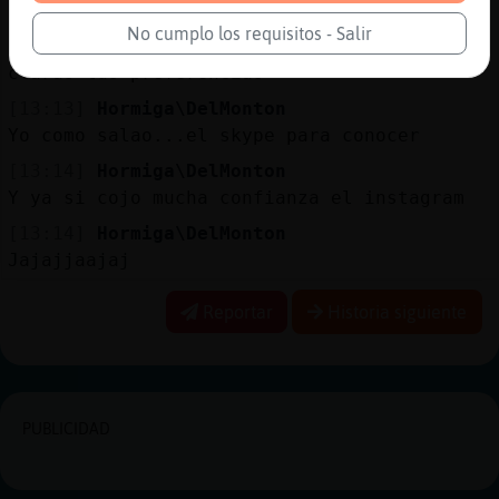
[13:13]
PajaroEnorme
No cumplo los requisitos - Salir
Hormiga\DelMonton mu bien, que tengas
claras tus preferencias
[13:13]
Hormiga\DelMonton
Yo como salao...el skype para conocer
[13:14]
Hormiga\DelMonton
Y ya si cojo mucha confianza el instagram
[13:14]
Hormiga\DelMonton
Jajajjaajaj
Reportar
Historia siguiente
PUBLICIDAD