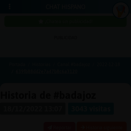
CHAT HISPANO
¡Chatea sin publicidad!
PUBLICIDAD
Iniciar
sesión
Portada
Historias
Canal #badajoz
2022-12-18
639fb88dd2e7a47b8c6a3120
¡Chatea
sin
publici
Historia de #badajoz
18/12/2022 13:07
3043 visitas
Crear
una
Reportar
Historia siguiente
cuenta