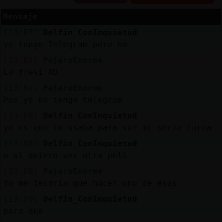
Mensaje
[13:07]
Delfin_ConInquietud
Reserva
yo tengo Telegram pero no
alias
[13:07]
PajaroEnorme
La fresi XD
[13:07]
PajaroEnorme
Pos yo no tengo telegram
Actuali
contras
[13:08]
Delfin_ConInquietud
yo es que lo usaba para ver mi serie turca
[13:08]
Delfin_ConInquietud
o si quiero ver otra peli
Actuali
IP
[13:08]
PajaroEnorme
virtual
Yo me tendría que hacer uno de esos
[13:09]
Delfin_ConInquietud
para que