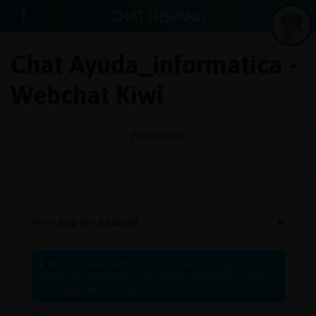
CHAT HISPANO
Chat Ayuda_informatica -
Webchat Kiwi
Iniciar
sesión
PUBLICIDAD
¡Chatea
sin
publici
Crear
una
cuenta