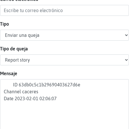
Tipo
Reser
alias
Tipo de queja
Actua
contr
Mensaje
Actua
IP
virtua