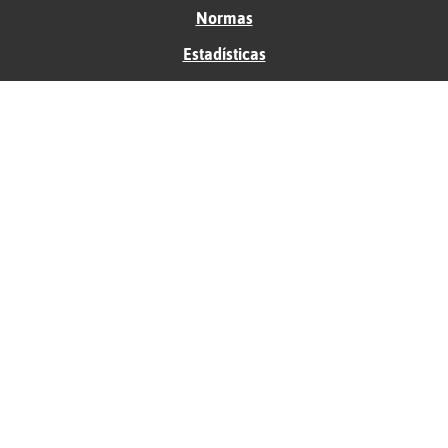
Normas
Estadísticas
Historias
Tu foro gratis
Contacto
Ayuda
Condiciones de uso
Privacidad
Política de cookies
Soporte
Anunciantes