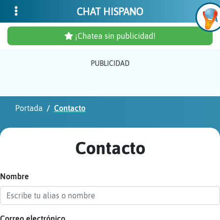
CHAT HISPANO
¡Chatea sin publicidad!
PUBLICIDAD
Inicia
sesió
Portada
Contacto
¡Chat
sin
Contacto
publi
Nombre
Crear
una
cuent
Correo electrónico