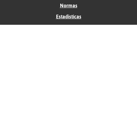
Normas
Estadísticas
Historias
Tu foro gratis
Contacto
Ayuda
Condiciones de uso
Privacidad
Política de cookies
Soporte
Anunciantes