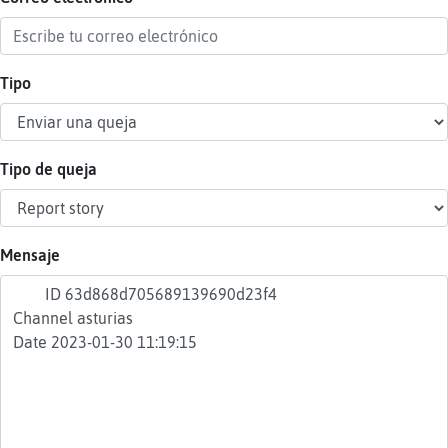
Tipo
Reser
alias
Tipo de queja
Actua
contr
Mensaje
Actua
IP
virtua