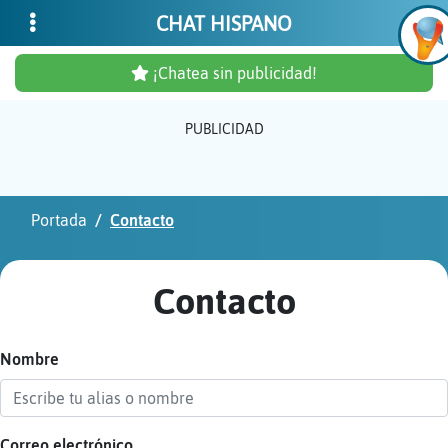
CHAT HISPANO
¡Chatea sin publicidad!
PUBLICIDAD
Inicia
sesió
Portada
Contacto
¡Chat
sin
Contacto
publi
Nombre
Crear
una
cuent
Correo electrónico