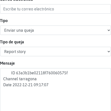
Tipo
Reser
alias
Tipo de queja
Actua
contr
Mensaje
Actua
IP
virtua