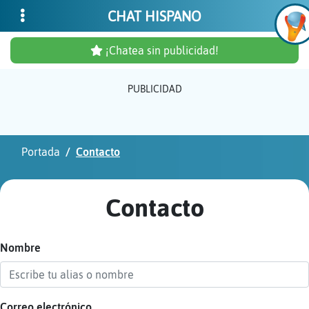
CHAT HISPANO
¡Chatea sin publicidad!
PUBLICIDAD
Inicia
sesió
Portada
Contacto
¡Chat
sin
Contacto
publi
Nombre
Crear
una
cuent
Correo electrónico