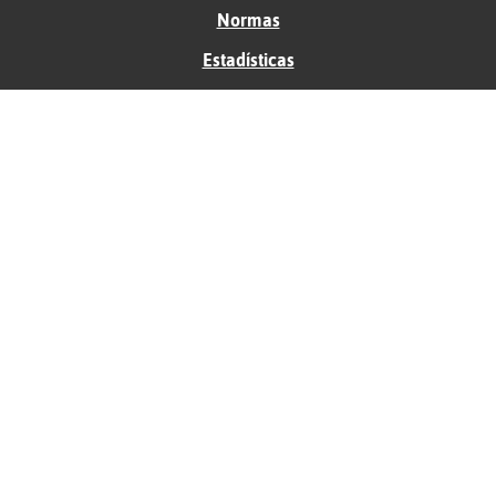
Normas
Estadísticas
Historias
Tu foro gratis
Contacto
Ayuda
Condiciones de uso
Privacidad
Política de cookies
Soporte
Anunciantes