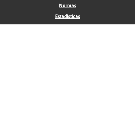
Normas
Estadísticas
Historias
Tu foro gratis
Contacto
Ayuda
Condiciones de uso
Privacidad
Política de cookies
Soporte
Anunciantes