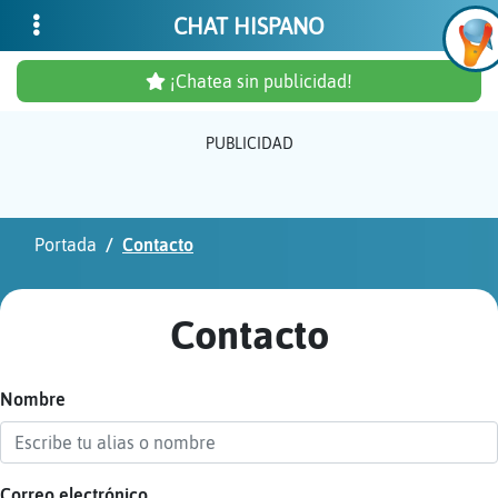
CHAT HISPANO
¡Chatea sin publicidad!
PUBLICIDAD
Inicia
sesió
Portada
Contacto
¡Chat
sin
Contacto
publi
Nombre
Crear
una
cuent
Correo electrónico