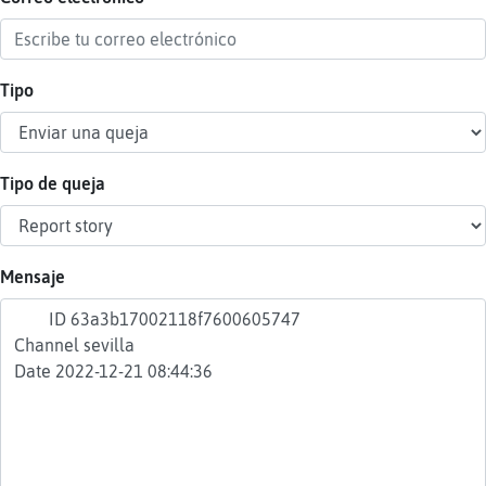
Tipo
Reser
alias
Tipo de queja
Actua
contr
Mensaje
Actua
IP
virtua