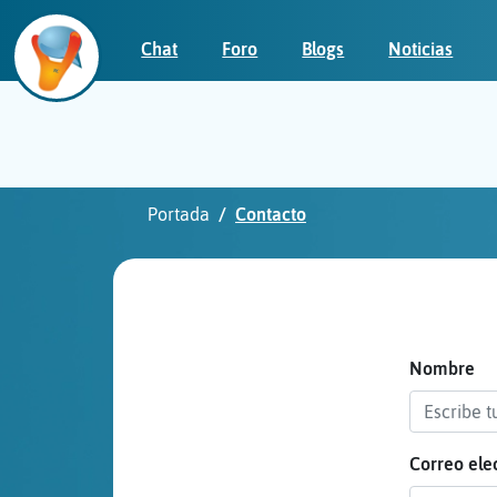
Chat
Foro
Blogs
Noticias
Iniciar
sesión
Portada
Contacto
¡Chatea
sin
publicidad!
Nombre
Correo ele
Crear
una