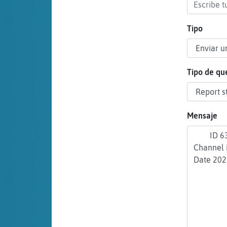
cuenta
Tipo
Reservar
alias
Tipo de qu
Actualizar
Mensaje
contraseña
Actualizar
IP virtual