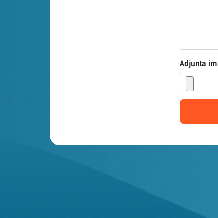
Mis blogs
Mis foros
Adjunta i
Registrar
un canal
Más
gestiones