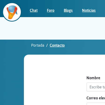
Chat
Foro
Blogs
Noticias
Iniciar
sesión
Portada
Contacto
¡Chatea
sin
publicidad!
Nombre
Correo ele
Crear
una