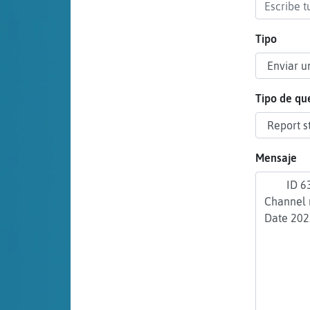
cuenta
Tipo
Reservar
alias
Tipo de qu
Actualizar
Mensaje
contraseña
Actualizar
IP virtual