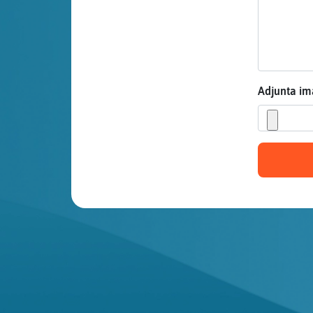
Mis blogs
Mis foros
Adjunta i
Registrar
un canal
Más
gestiones