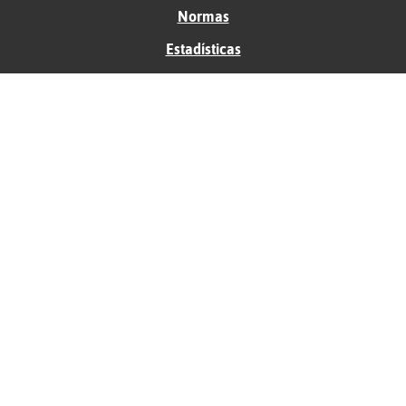
Normas
Estadísticas
Historias
Tu foro gratis
Contacto
Ayuda
Condiciones de uso
Privacidad
Política de cookies
Soporte
Anunciantes