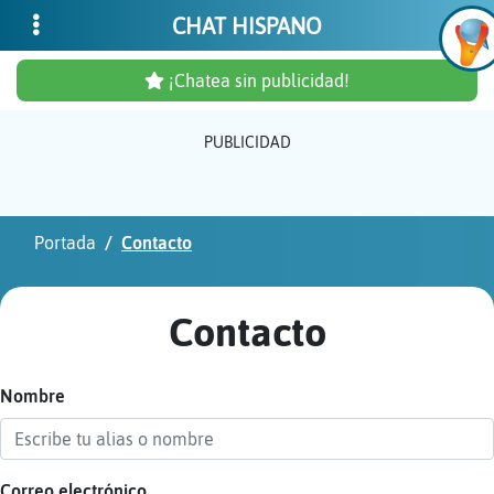
CHAT HISPANO
¡Chatea sin publicidad!
PUBLICIDAD
Inicia
sesió
Portada
Contacto
¡Chat
sin
Contacto
publi
Nombre
Crear
una
cuent
Correo electrónico