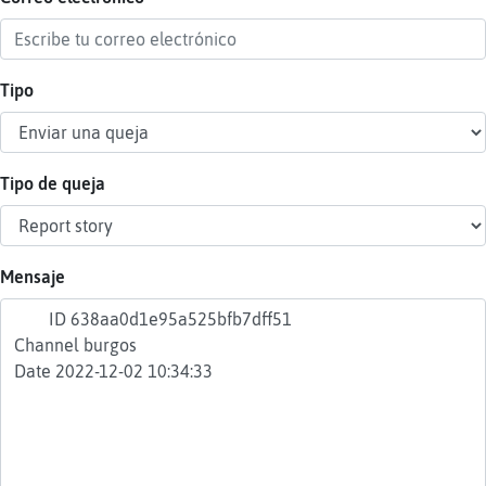
Tipo
Reser
alias
Tipo de queja
Actua
contr
Mensaje
Actua
IP
virtua