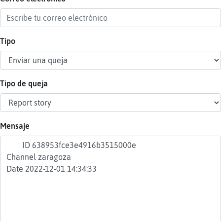
Tipo
Reser
alias
Tipo de queja
Actua
contr
Mensaje
Actua
IP
virtua