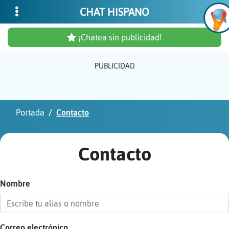
CHAT HISPANO
¡Chatea sin publicidad!
PUBLICIDAD
Inicia
sesió
Portada
Contacto
¡Chat
sin
Contacto
publi
Nombre
Crear
una
cuent
Correo electrónico