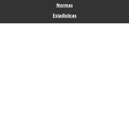
Normas
Estadísticas
Historias
Tu foro gratis
Contacto
Ayuda
Condiciones de uso
Privacidad
Política de cookies
Soporte
Anunciantes