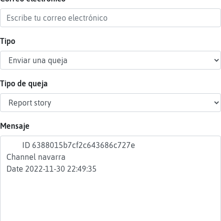
Tipo
Reser
alias
Tipo de queja
Actua
contr
Mensaje
Actua
IP
virtua