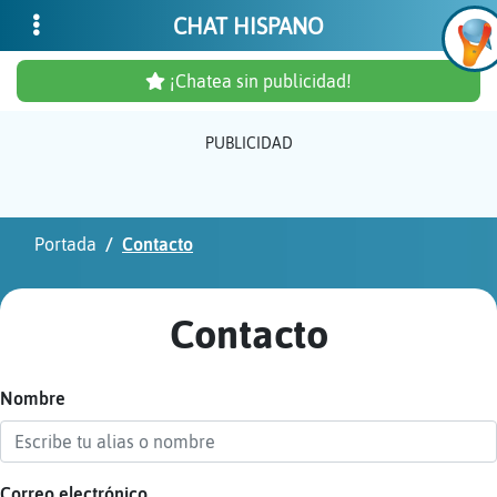
CHAT HISPANO
¡Chatea sin publicidad!
PUBLICIDAD
Inicia
sesió
Portada
Contacto
¡Chat
sin
Contacto
publi
Nombre
Crear
una
cuent
Correo electrónico