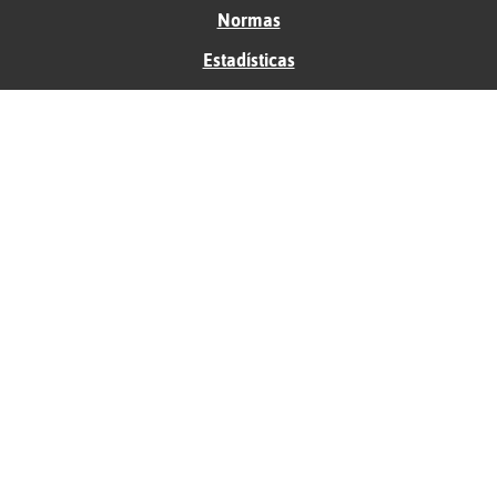
Normas
Estadísticas
Historias
Tu foro gratis
Contacto
Ayuda
Condiciones de uso
Privacidad
Política de cookies
Soporte
Anunciantes