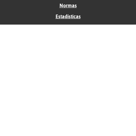
Normas
Estadísticas
Historias
Tu foro gratis
Contacto
Ayuda
Condiciones de uso
Privacidad
Política de cookies
Soporte
Anunciantes