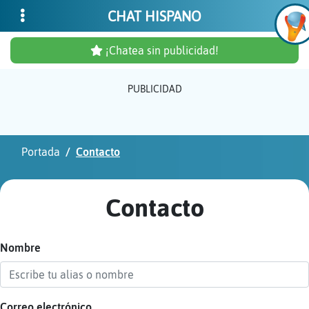
CHAT HISPANO
¡Chatea sin publicidad!
PUBLICIDAD
Inicia
sesió
Portada
Contacto
¡Chat
sin
Contacto
publi
Nombre
Crear
una
cuent
Correo electrónico