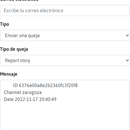
Tipo
Reser
alias
Tipo de queja
Actua
contr
Mensaje
Actua
IP
virtua