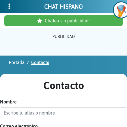
CHAT HISPANO
¡Chatea sin publicidad!
PUBLICIDAD
Inicia
sesió
Portada
Contacto
¡Chat
sin
Contacto
publi
Nombre
Crear
una
cuent
Correo electrónico