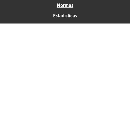
Normas
Estadísticas
Historias
Tu foro gratis
Contacto
Ayuda
Condiciones de uso
Privacidad
Política de cookies
Soporte
Anunciantes