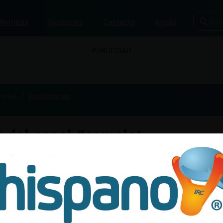
Bus
Normas
Gestiones
Contacto
Ayuda
PUBLICIDAD
melot
Estadísticas
os del canal #camelot
l máximo
Mínimo
Hora del mínimo
11
11:40