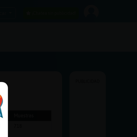
car
¡Chatea sin publicidad!
PUBLICIDAD
Muestras
718