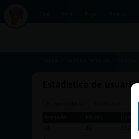
Chat
Foro
Blogs
Noticias
Iniciar
sesión
Portada
Temática Temáticos
Canal ca
Estadística de usuari
¡Chatea
sin
publicidad!
Escoje una fecha:
Promedio
Máximo
Hora de
16
26
00:27
Crear
una