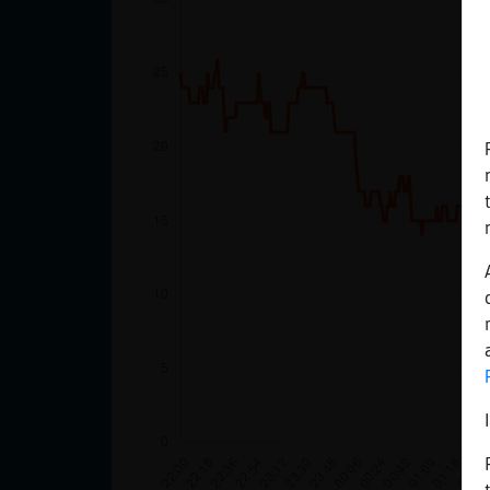
cuenta
Reservar
alias
Actualizar
contraseña
Actualizar
IP virtual