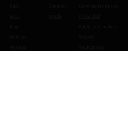
Chat
Contacto
Condiciones de uso
Foro
Ayuda
Privacidad
Blogs
Política de cookies
Noticias
Soporte
Normas
Anunciantes
Estadísticas
Historias
Tu foro gratis