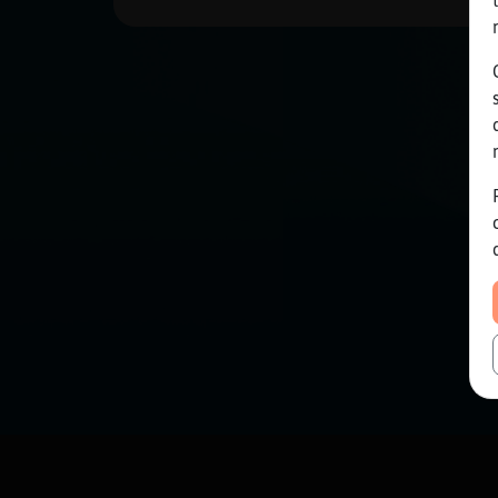
Mis blogs
Mis foros
Registrar
un canal
Más
gestiones