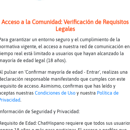
Acceso a la Comunidad: Verificación de Requisitos
Legales
Para garantizar un entorno seguro y el cumplimiento de la
normativa vigente, el acceso a nuestra red de comunicación en
tiempo real está limitado a usuarios que hayan alcanzado la
mayoría de edad legal (18 años).
Al pulsar en 'Confirmar mayoría de edad - Entrar', realizas una
declaración responsable manifestando que cumples con este
requisito de acceso. Asimismo, confirmas que has leído y
aceptas nuestras
Condiciones de Uso
y nuestra
Política de
Privacidad
.
Información de Seguridad y Privacidad:
Requisito de Edad: ChatHispano requiere que todos sus usuario
tengan 18 años o más para participar. El acceso a perfiles que