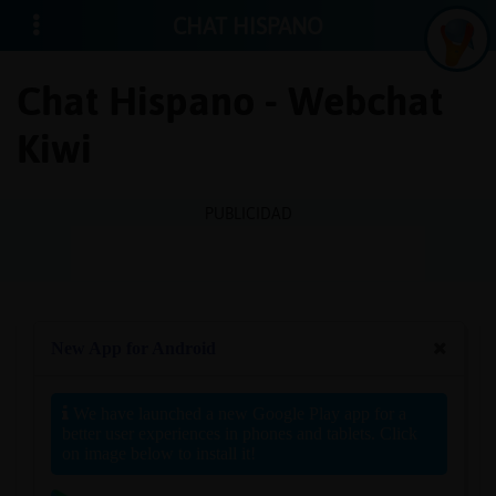
CHAT HISPANO
Chat Hispano - Webchat
Kiwi
Iniciar
sesión
PUBLICIDAD
¡Chatea
sin
publici
Crear
una
cuenta