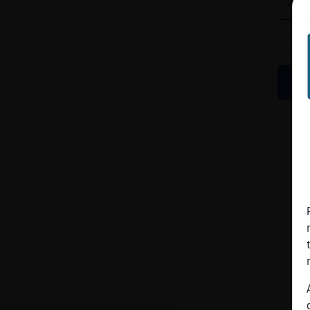
cuenta
Reservar
alias
Actualizar
contraseña
Actualizar
IP virtual