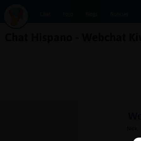
Chat
Foro
Blogs
Noticias
Chat Hispano - Webchat Ki
Iniciar
sesión
¡Chatea
sin
publicidad!
Crear
una