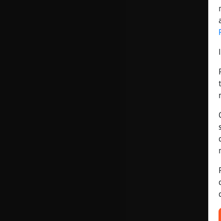
Mis blogs
Mis foros
Registrar
un canal
Más
gestiones