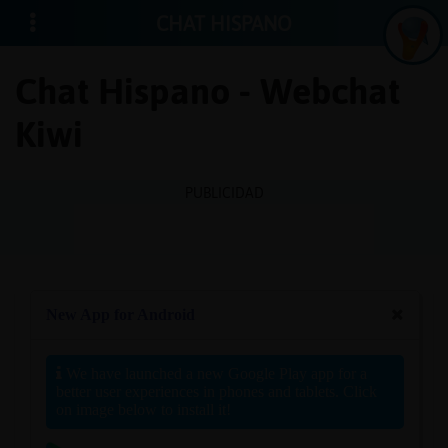
CHAT HISPANO
Chat Hispano - Webchat
Kiwi
Iniciar
sesión
PUBLICIDAD
¡Chatea
sin
publici
Crear
una
cuenta