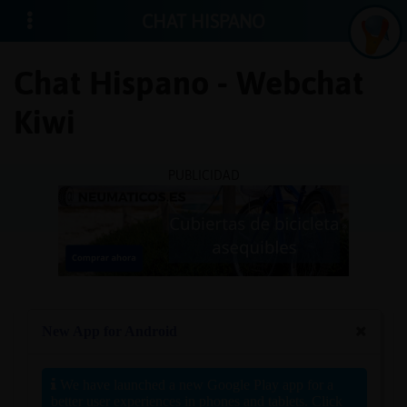
CHAT HISPANO
Chat Hispano - Webchat
Kiwi
Iniciar
sesión
PUBLICIDAD
¡Chatea
sin
publici
Crear
una
cuenta