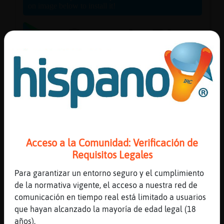
Reserva
alias
Actuali
contras
Acceso a la Comunidad: Verificación de
Requisitos Legales
Actuali
IP
Para garantizar un entorno seguro y el cumplimiento
virtual
de la normativa vigente, el acceso a nuestra red de
comunicación en tiempo real está limitado a usuarios
que hayan alcanzado la mayoría de edad legal (18
años).