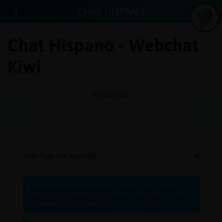
CHAT HISPANO
Chat Hispano - Webchat
Kiwi
Iniciar
sesión
PUBLICIDAD
¡Chatea
sin
publici
Crear
una
cuenta