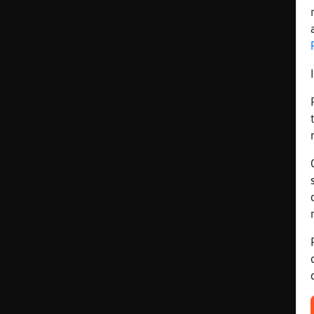
Mis blogs
Mis foros
Registrar
un canal
Más
gestiones