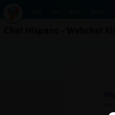
Chat
Foro
Blogs
Noticias
Chat Hispano - Webchat Ki
Iniciar
sesión
¡Chatea
sin
publicidad!
Crear
una