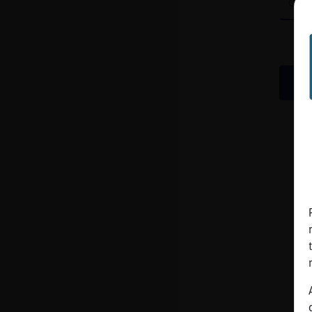
cuenta
Reservar
alias
Actualizar
contraseña
Actualizar
IP virtual