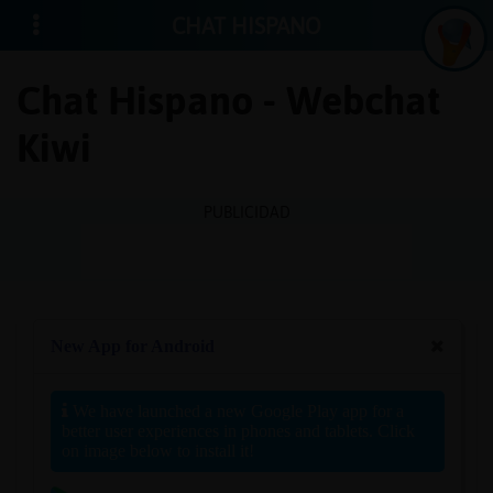
CHAT HISPANO
Chat Hispano - Webchat
Kiwi
Iniciar
sesión
PUBLICIDAD
¡Chatea
sin
publici
Crear
una
cuenta