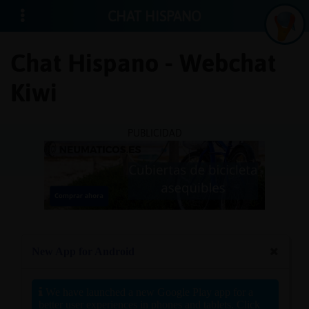
CHAT HISPANO
Chat Hispano - Webchat
Kiwi
Iniciar
sesión
PUBLICIDAD
¡Chatea
sin
publici
Crear
una
cuenta