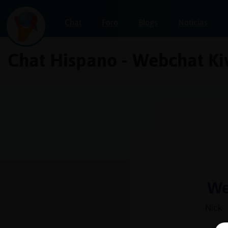
Chat
Foro
Blogs
Noticias
Chat Hispano - Webchat Ki
Iniciar
sesión
¡Chatea
sin
publicidad!
Crear
una