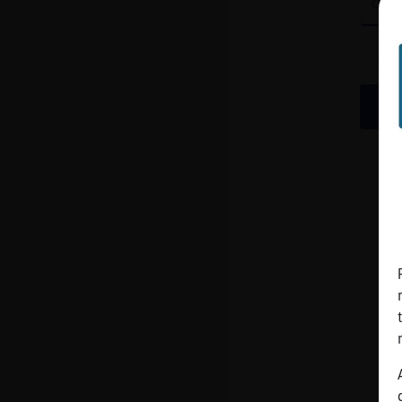
cuenta
Reservar
alias
Actualizar
contraseña
Actualizar
IP virtual