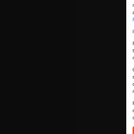
Mis blogs
Mis foros
Registrar
un canal
Más
gestiones