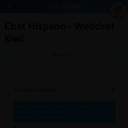
CHAT HISPANO
Chat Hispano - Webchat
Kiwi
Iniciar
sesión
PUBLICIDAD
¡Chatea
sin
publici
Crear
una
cuenta