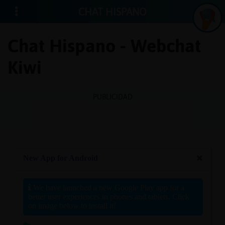
CHAT HISPANO
Chat Hispano - Webchat
Kiwi
Iniciar
sesión
PUBLICIDAD
¡Chatea
sin
publici
Crear
una
cuenta