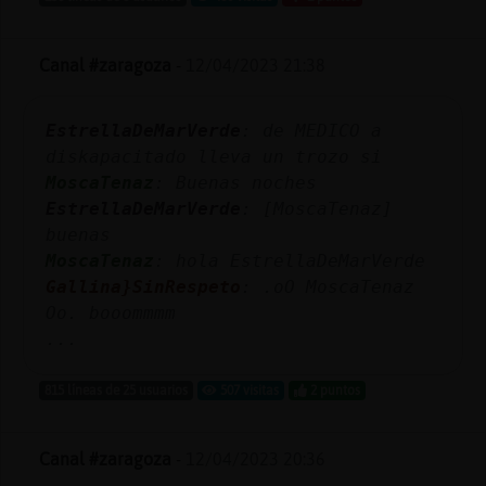
Mis
blogs
Canal #zaragoza
-
12/04/2023 21:38
EstrellaDeMarVerde
: de MEDICO a
Mis
diskapacitado lleva un trozo si
foros
MoscaTenaz
: Buenas noches
EstrellaDeMarVerde
: [MoscaTenaz]
buenas
Registr
MoscaTenaz
: hola EstrellaDeMarVerde
un
Gallina}SinRespeto
: .oO MoscaTenaz
canal
Oo. booommmm
...
815 líneas de 25 usuarios
507 visitas
2 puntos
Más
gestion
Canal #zaragoza
-
12/04/2023 20:36