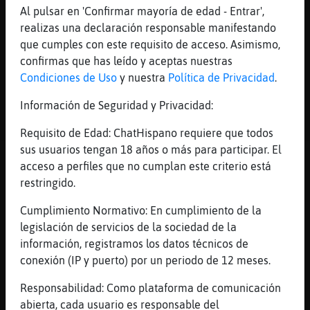
Al pulsar en 'Confirmar mayoría de edad - Entrar',
tardesssssssssss
realizas una declaración responsable manifestando
Tigre{ConTimidez
: como estan
que cumples con este requisito de acceso. Asimismo,
ustedessssssssssss�
confirmas que has leído y aceptas nuestras
Lobo}Especial
: porterikaaaaaaaa 🤗😘
Condiciones de Uso
y nuestra
Política de Privacidad
.
...
Información de Seguridad y Privacidad:
116 líneas de 10 usuarios
433 visitas
8 puntos
Requisito de Edad: ChatHispano requiere que todos
sus usuarios tengan 18 años o más para participar. El
Canal #zaragoza
-
12/04/2023 18:53
acceso a perfiles que no cumplan este criterio está
restringido.
Mosquito}Azul
:
Cumplimiento Normativo: En cumplimiento de la
https://chathispano.link/Ndvax9/2dHE
legislación de servicios de la sociedad de la
ZSvvP2v6rEQ
información, registramos los datos técnicos de
Mosquito}Azul
: 9 catalanas se iran
conexión (IP y puerto) por un periodo de 12 meses.
al desierto durante una semana, a
simular que estan en Marte
Responsabilidad: Como plataforma de comunicación
Avestruz_Letal
: /!\ Mosquito}Azul
abierta, cada usuario es responsable del