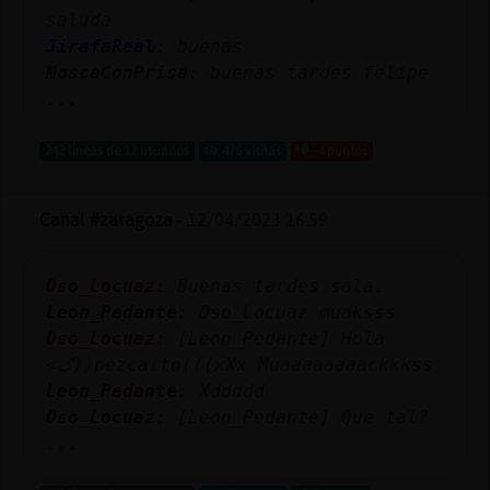
saluda
JirafaReal
: buenas
MoscaConPrisa
: buenas tardes felipe
...
242 líneas de 12 usuarios
476 visitas
-4 puntos
Canal #zaragoza
-
12/04/2023 16:59
Oso_Locuaz
: Buenas tardes sala.
Leon_Pedante
: Oso_Locuaz muaksss
Oso_Locuaz
: [Leon_Pedante] Hola
<ک))pezcaito(((xXx Muaaaaaaaackkkss
Leon_Pedante
: Xddddd
Oso_Locuaz
: [Leon_Pedante] Que tal?
...