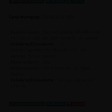
389 líneas de 13 usuarios
459 visitas
5 puntos
Canal #zaragoza
-
12/04/2023 16:00
Pajaro}Azul
: EstrellaDeMar}DelMonton
reconoce que me has echado de menos
Culebra{Elocuente
: /!\
EstrellaDeMar}DelMonton /!\ te
mandan fotos sexys
Pajaro}Azul
: Sip
Pajaro}Azul
: Pero que no lo sepa
nadie
Culebra{Elocuente
: le has esse񡯠la
chorra
...
373 líneas de 11 usuarios
480 visitas
-1 puntos