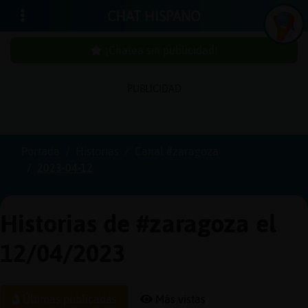
CHAT HISPANO
¡Chatea sin publicidad!
PUBLICIDAD
Iniciar
sesión
Portada
Historias
Canal #zaragoza
2023-04-12
¡Chatea
sin
publici
Historias de #zaragoza el
12/04/2023
Crear
una
Últimas publicadas
Más vistas
cuenta