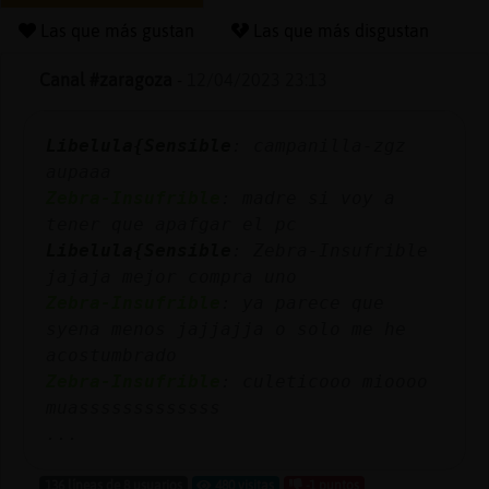
Las que más gustan
Las que más disgustan
Canal #zaragoza
-
12/04/2023 23:13
Reserva
alias
Libelula{Sensible
: campanilla-zgz
aupaaa
Zebra-Insufrible
: madre si voy a
Actuali
tener que apafgar el pc
contras
Libelula{Sensible
: Zebra-Insufrible
jajaja mejor compra uno
Zebra-Insufrible
: ya parece que
syena menos jajjajja o solo me he
Actuali
acostumbrado
IP
Zebra-Insufrible
: culeticooo mioooo
virtual
muasssssssssssss
...
136 líneas de 8 usuarios
480 visitas
-1 puntos