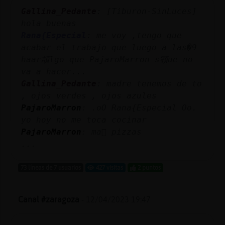
Gallina_Pedante
: [Tiburon-SinLuces]
hola buenas
Rana{Especial
: me voy ,tengo que
acabar el trabajo que luego a las�9
haar頡lgo que PajaroMarron s頱ue no
va a hacer...
Gallina_Pedante
: madre tenemos de to
, ojos verdes , ojos azules
PajaroMarron
: .oO Rana{Especial Oo.
yo hoy no me toca cocinar
PajaroMarron
: ma񡮡 pizzas
...
73 líneas de 7 usuarios
427 visitas
2 puntos
Canal #zaragoza
-
12/04/2023 19:47