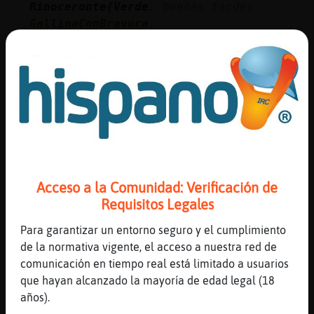
Rinoceronte{Verde
: buenas tardes
GallinaConBravura
:
[Rinoceronte{Verde] holaaaaaaaaa
Rinoceronte{Verde
:
[GallinaConBravura] holaaaaa guapiii
Raton{Suave
: hola Rinoceronte{Verde
muaaaa
Cabra_Interesante
: Mira ahora si
saludan
...
Acceso a la Comunidad: Verificación de
87 líneas de 10 usuarios
523 visitas
4 puntos
Requisitos Legales
Para garantizar un entorno seguro y el cumplimiento
Canal #zaragoza
-
12/04/2023 19:24
de la normativa vigente, el acceso a nuestra red de
comunicación en tiempo real está limitado a usuarios
Tigre\Azul
: [Lobo}Especial] hola
que hayan alcanzado la mayoría de edad legal (18
Tigre{ConTimidez
: holaaaaaaaaaaaa
años).
Tigre{ConTimidez
: buenasssss