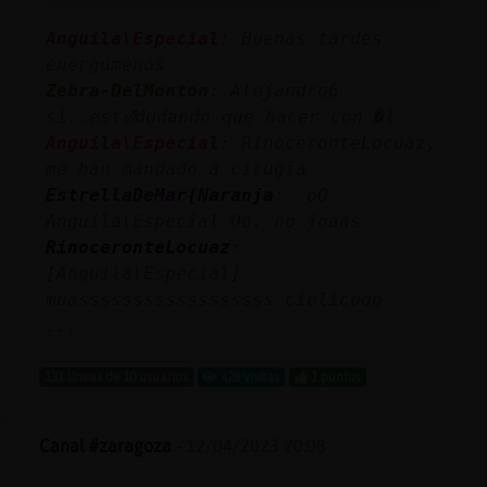
Anguila\Especial
: Buenas tardes
energúmenos
Zebra-DelMonton
: Alejandro6
si..estᮠdudando que hacer con �l
Anguila\Especial
: RinoceronteLocuaz,
me han mandado a cirugía
EstrellaDeMar{Naranja
: .oO
Anguila\Especial Oo. no joaas
RinoceronteLocuaz
:
[Anguila\Especial]
muassssssssssssssssss cielicooo
...
131 líneas de 10 usuarios
428 visitas
1 puntos
Canal #zaragoza
-
12/04/2023 20:08