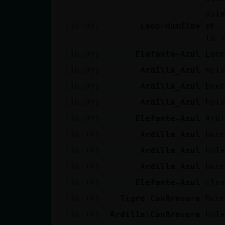
cuenta
Val
[16:08]
Leon-Humilde
eh.
la 
[16:09]
Elefante-Azul
Leo
Reservar
alias
[16:09]
Ardilla_Azul
Hol
[16:09]
Ardilla_Azul
bue
[16:09]
Ardilla_Azul
hol
Actualizar
[16:09]
Elefante-Azul
Ard
contraseña
[16:10]
Ardilla_Azul
bue
[16:10]
Ardilla_Azul
hol
[16:10]
Ardilla_Azul
bue
Actualizar
[16:10]
Elefante-Azul
eln
IP virtual
[16:10]
Tigre_ConBravura
Bue
[16:10]
Ardilla\ConBravura
hol