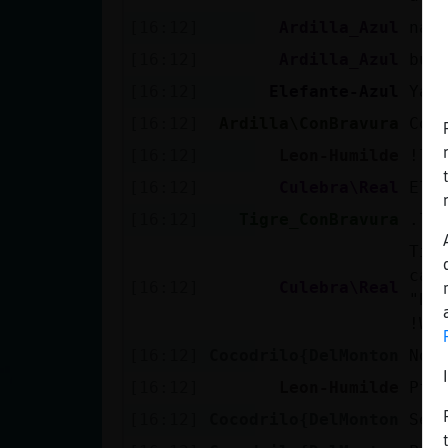
[16:12]
Ardilla_Azul
nas
[16:12]
Ardilla_Azul
bue
[16:12]
Elefante-Azul
Ya 
[16:12]
Ardilla\ConBravura
Coc
[16:12]
Leon-Humilde
!li
[16:12]
Culebra\Real
El 
[16:12]
Tigre_ConBravura
.li
Tig
can
[16:12]
Culebra\Real
"Bu
!We
[16:12]
Cocodrilo{DelMonton
No 
[16:12]
Leon-Humilde
Pff
[16:12]
Cocodrilo{DelMonton
Se 