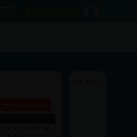
car
¡Chatea sin publicidad!
PUBLICIDAD
Historia siguiente
s se alimenten de
r... asi de triste