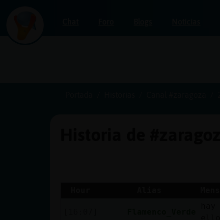
Chat
Foro
Blogs
Noticias
Iniciar
sesión
Portada
Historias
Canal #zaragoza
Historia de #zarago
¡Chatea
sin
publicidad!
Hour
Alias
Mens
hay
Crear
[16:07]
Flamenco_Verde
ell
una