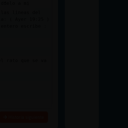
 dᲭelo a mi
 las lineas del
ia: ( Ayer 19:25 )
 entero escribe :
el rato que se va
Historia siguiente