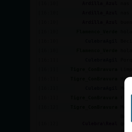
Mis blogs
[16:10]
Ardilla_Azul
nas
[16:10]
Ardilla_Azul
nas
[16:10]
Ardilla_Azul
bue
Mis foros
[16:10]
Flamenco_Verde
hol
[16:10]
CulebraAgil
Bec
[16:10]
Flamenco_Verde
hol
Registrar
[16:11]
CulebraAgil
Por
un canal
[16:11]
Tigre_ConBravura
Lim
[16:11]
Tigre_ConBravura
Hol
[16:11]
CulebraAgil
Mol
Más
gestiones
[16:11]
Tigre_ConBravura
Fla
[16:12]
Tigre_ConBravura
Mol
Bue
[16:12]
Culebra\Real
gua
acu