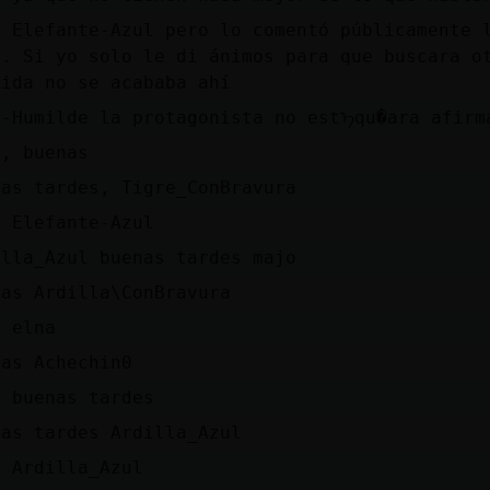
e Elefante-Azul pero lo comentó públicamente 
.. Si yo solo le di ánimos para que buscara o
vida no se acababa ahí
n-Humilde la protagonista no estᠡqu�ara afirm
a, buenas
nas tardes, Tigre_ConBravura
a Elefante-Azul
illa_Azul buenas tardes majo
nas Ardilla\ConBravura
a elna
nas Achechin0
a buenas tardes
nas tardes Ardilla_Azul
a Ardilla_Azul