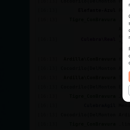
[16:13]
Cocodrilo{DelMonton
Pvt
[16:13]
Elefante-Azul
Pue
[16:13]
Tigre_ConBravura
.li
Ard
can
[16:13]
Culebra\Real
"cu
!We
[16:13]
Ardilla\ConBravura
tir
[16:13]
Cocodrilo{DelMonton
Ard
[16:13]
Ardilla\ConBravura
Tig
[16:13]
Cocodrilo{DelMonton
Ele
[16:13]
Tigre_ConBravura
Jaj
[16:13]
CulebraAgil
Men
[16:13]
Cocodrilo{DelMonton
Ard
[16:13]
Tigre_ConBravura
.li