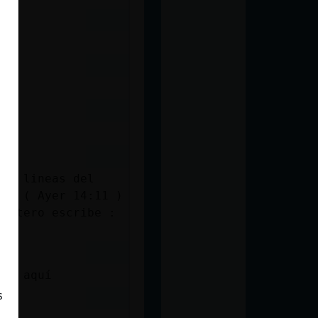
las lineas del
ia: ( Ayer 14:11 )
 entero escribe :
eas aquí
s