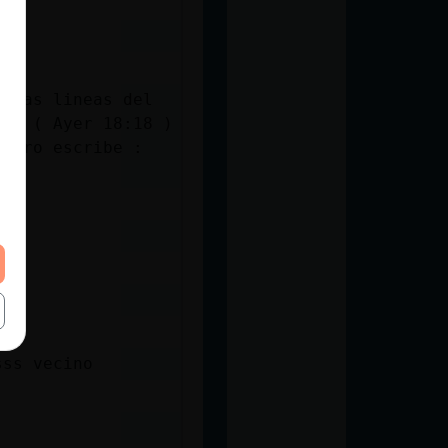
e las lineas del
ia: ( Ayer 18:18 )
ntero escribe :
sss vecino