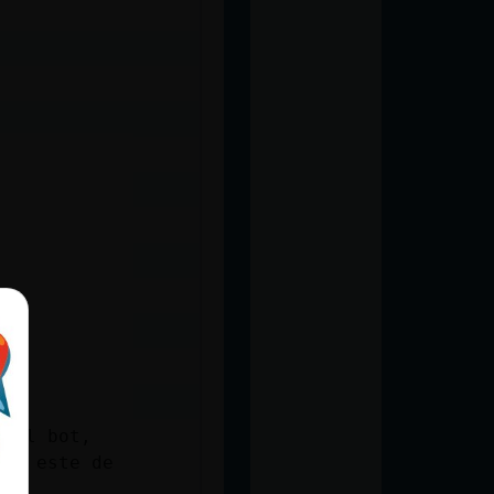
 del bot,
 no este de