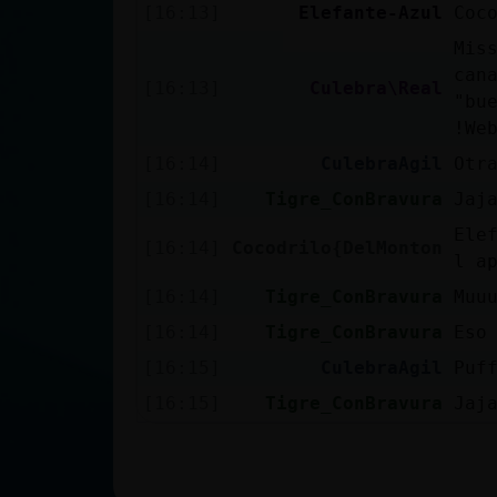
[16:13]
Elefante-Azul
Coc
Mis
can
[16:13]
Culebra\Real
"bu
!We
[16:14]
CulebraAgil
Otr
[16:14]
Tigre_ConBravura
Jaj
Ele
[16:14]
Cocodrilo{DelMonton
l a
[16:14]
Tigre_ConBravura
Muu
[16:14]
Tigre_ConBravura
Eso
[16:15]
CulebraAgil
Puf
[16:15]
Tigre_ConBravura
Jaj