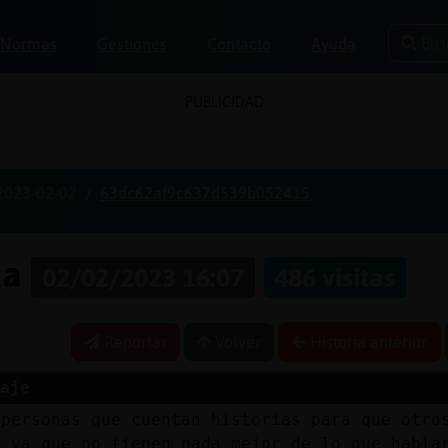
Bus
Normas
Gestiones
Contacto
Ayuda
PUBLICIDAD
2023-02-02
63dc62af9c637d539b052415
za
02/02/2023 16:07
486 visitas
Reportar
Volver
Historia anterior
aje
 personas que cuentan historias para que otro
o ya que no tienen nada mejor de lo que habla