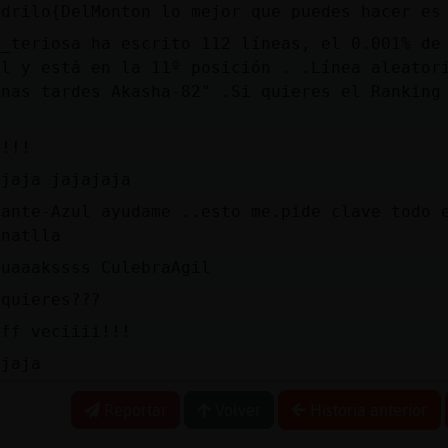
odrilo{DelMonton lo mejor que puedes hacer es
s_teriosa ha escrito 112 líneas, el 0.001% de
al y está en la 11º posición . .Línea aleator
enas tardes Akasha-82" .Si quieres el Ranking
b
a!!!
ajaja jajajaja
fante-Azul ayudame ..esto me.pide clave todo 
pnatlla
uuaaakssss CulebraAgil
 quieres???
fff veciiii!!!
ajaja
Reportar
Volver
Historia anterior