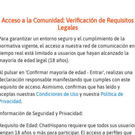
 Sir-Bike-Zgz
nas Cocodrilo{DelMonton
Acceso a la Comunidad: Verificación de Requisitos
Legales
has reseteado Cocodrilo{DelMonton?
odrilo{DelMonton que has o vas a comer?
Para garantizar un entorno seguro y el cumplimiento de la
normativa vigente, el acceso a nuestra red de comunicación en
neas
tiempo real está limitado a usuarios que hayan alcanzado la
nick no figura entre los 50 primeros.
mayoría de edad legal (18 años).
neas
Al pulsar en 'Confirmar mayoría de edad - Entrar', realizas una
re_ConBravura ha escrito 55 líneas, el 0% de 
declaración responsable manifestando que cumples con este
al y está en la 28º posición . .Línea aleator
requisito de acceso. Asimismo, confirmas que has leído y
enas tardes Akasha-82" .Si quieres el Ranking
aceptas nuestras
Condiciones de Uso
y nuestra
Política de
b
Privacidad
.
he respetado
Información de Seguridad y Privacidad:
f no veas si cuesta ser trending topic de lin
Requisito de Edad: ChatHispano requiere que todos sus usuario
me apaga todo el rato me pide codigo
tengan 18 años o más para participar. El acceso a perfiles que