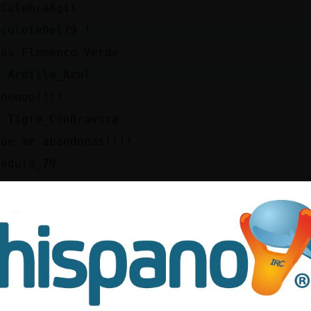
 CulebraAgil
 culeteDel79 !
nas Flamenco_Verde
a Ardilla_Azul
inoooo!!!!
a Tigre_ConBravura
que me abandonas!!!!
pedula_79
a Liia-
ongolo!!!!
menco_Verde hola
ongola!!!!
nas Cocodrilo{DelMonton! Usuario Super V.I.P.
pisima y super contadora de chistes. Y el que
erdo conmigo que se rasque :D