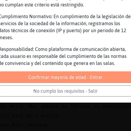
o móvil
no cumplan este criterio está restringido.
s hay que respetar Cocodrilo{DelMonton xD
Cumplimiento Normativo: En cumplimiento de la legislación de
neas Ardilla\ConBravura
servicios de la sociedad de la información, registramos los
illa\ConBravura ha escrito 96 líneas, el 0% d
datos técnicos de conexión (IP y puerto) por un periodo de 12
al y está en la 13º posición . .Línea aleator
meses.
alquiera te aguanta" .Si quieres el Ranking e
Responsabilidad: Como plataforma de comunicación abierta,
b
cada usuario es responsable del cumplimiento de las normas
alo
de convivencia y del contenido que genera en las salas.
illa\ConBravura macarrones de atún
Confirmar mayoría de edad - Entrar
re_ConBravura ese puesto tiene mala rima
fante-Azul xddddd joder que mierda es esta?
No cumplo los requisitos - Salir
ajaja
udo moj󮠤e l�a, aunque ha faltado un muackssss
illa_Azul hola bonico
neas Miss_teriosa