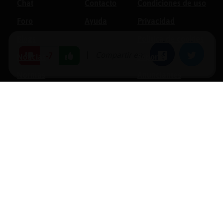
Chat
Contacto
Condiciones de uso
Foro
Ayuda
Privacidad
Blogs
Política de cookies
|
Compartir en:
Facebook
Twitter
-7
Noticias
Soporte
Normas
Anunciantes
Estadísticas
Historias
Tu foro gratis