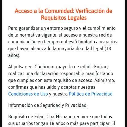
[18:00]
Rata-Tenaz
Acceso a la Comunidad: Verificación de
puaj!
Requisitos Legales
[18:00]
Mapache\ConPereza
usted perdone se񯲠ministro
Para garantizar un entorno seguro y el cumplimiento
de la normativa vigente, el acceso a nuestra red de
[18:00]
Rata-Tenaz
comunicación en tiempo real está limitado a usuarios
ACTION dice huele a mar
que hayan alcanzado la mayoría de edad legal (18
[18:00]
Rata-Tenaz
años).
[Mapache\ConPereza] jajaja
Al pulsar en 'Confirmar mayoría de edad - Entrar',
[18:00]
Mapache\ConPereza
realizas una declaración responsable manifestando
me huelen horrible y me los he lavado 4
que cumples con este requisito de acceso. Asimismo,
veces
confirmas que has leído y aceptas nuestras
[18:00]
Rata-Tenaz
Condiciones de Uso
y nuestra
Política de Privacidad
.
[Diego68anyos] hola el Mapache\ConPereza es
trans bi molon
Información de Seguridad y Privacidad:
[18:00]
Mapache\ConPereza
Requisito de Edad: ChatHispano requiere que todos
el Rata-Tenaz quiere
sus usuarios tengan 18 años o más para participar. El