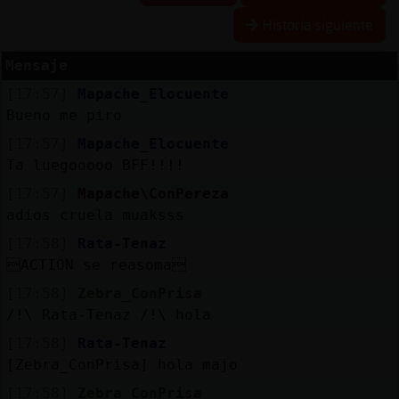
Historia siguiente
Mensaje
Reserva
[17:57]
Mapache_Elocuente
alias
Bueno me piro
[17:57]
Mapache_Elocuente
Ta luegooooo BFF!!!!
Actuali
[17:57]
Mapache\ConPereza
contras
adios cruela muaksss
[17:58]
Rata-Tenaz
ACTION se reasoma
Actuali
[17:58]
Zebra_ConPrisa
IP
/!\ Rata-Tenaz /!\ hola
virtual
[17:58]
Rata-Tenaz
[Zebra_ConPrisa] hola majo
[17:58]
Zebra_ConPrisa