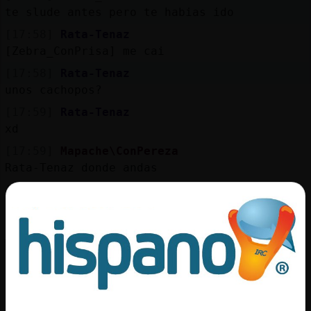
Mis
te slude antes pero te habias ido
blogs
[17:58]
Rata-Tenaz
[Zebra_ConPrisa] me cai
[17:58]
Rata-Tenaz
Mis
unos cachopos?
foros
[17:59]
Rata-Tenaz
xd
[17:59]
Mapache\ConPereza
Registr
Rata-Tenaz donde andas
un
[17:59]
Rata-Tenaz
canal
[Mapache\ConPereza] pues vengo poco...
[17:59]
Mapache\ConPereza
ACTION le pone los dedos a Rata-Tenaz en
la nariz
Más
gestion
[17:59]
Rata-Tenaz
voy muy atareado