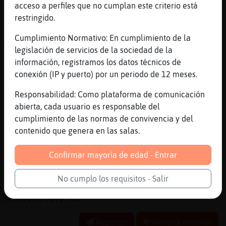
[18:00]
Mapache\ConPereza
acceso a perfiles que no cumplan este criterio está
xdddddddddd
restringido.
[18:00]
Mapache\ConPereza
Cumplimiento Normativo: En cumplimiento de la
ACTION se rasca las pelotas
legislación de servicios de la sociedad de la
[18:00]
Rata-Tenaz
información, registramos los datos técnicos de
[Quntiosoy] Mapache\ConPereza quiere
conexión (IP y puerto) por un periodo de 12 meses.
[18:01]
Rata-Tenaz
Responsabilidad: Como plataforma de comunicación
[Mapache\ConPereza] metelos en lejia, eso
abierta, cada usuario es responsable del
no falla
cumplimiento de las normas de convivencia y del
[18:01]
Mapache\ConPereza
contenido que genera en las salas.
que asco si me huelen a cal con lejia
Confirmar mayoría de edad - Entrar
[18:01]
Mapache\ConPereza
dios que horrible
No cumplo los requisitos - Salir
[18:01]
Rata-Tenaz
[LAURAHOT24] xd
Reportar
Historia anterior