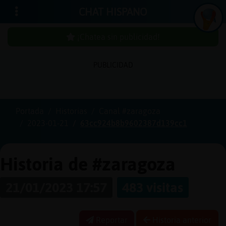
CHAT HISPANO
¡Chatea sin publicidad!
PUBLICIDAD
Iniciar
sesión
Portada
Historias
Canal #zaragoza
2023-01-21
63cc924b8b9602387d139cc1
¡Chatea
sin
publici
Historia de #zaragoza
21/01/2023 17:57
483 visitas
Crear
una
Reportar
Historia anterior
cuenta