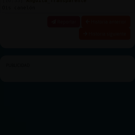
[16:55]
Anguila_Transparente
Ois canelón
Reportar
Historia anterior
Historia siguiente
PUBLICIDAD