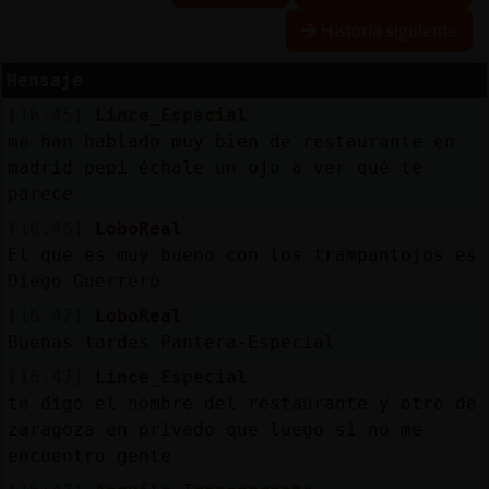
Historia siguiente
Mensaje
Reserva
[16:45]
Lince_Especial
alias
me han hablado muy bien de restaurante en
madrid pepi échale un ojo a ver qué te
parece
Actuali
[16:46]
LoboReal
contras
El que es muy bueno con los trampantojos es
Diego Guerrero
[16:47]
LoboReal
Buenas tardes Pantera-Especial
Actuali
IP
[16:47]
Lince_Especial
virtual
te digo el nombre del restaurante y otro de
zaragoza en privado que luego si no me
encuentro gente