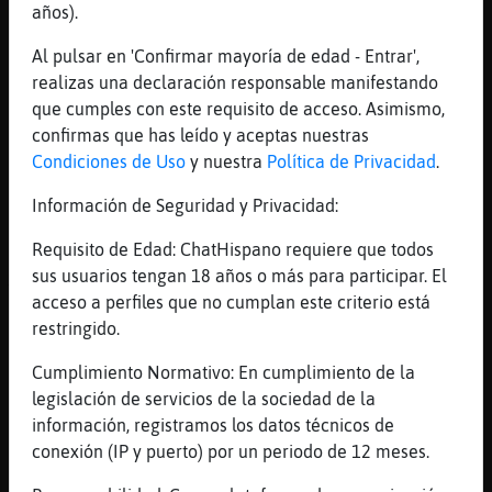
contar qué propuesta, qué presupuesto,
años).
relación calidad - cantidad - precio y ya
con eso mareáis a ircguard o a vecino hasta
Al pulsar en 'Confirmar mayoría de edad - Entrar',
que os banee
realizas una declaración responsable manifestando
que cumples con este requisito de acceso. Asimismo,
[16:51]
Anguila_Transparente
confirmas que has leído y aceptas nuestras
Porque tú lo digassss
Condiciones de Uso
y nuestra
Política de Privacidad
.
[16:52]
Lince_Especial
no sé, cosas como si quieres sobremesa, no,
Información de Seguridad y Privacidad:
intimidad para según q conversación
Requisito de Edad: ChatHispano requiere que todos
[16:52]
Anguila_Transparente
sus usuarios tengan 18 años o más para participar. El
Yo os recomiendo sitios que me gustan a mí
acceso a perfiles que no cumplan este criterio está
,luego vosotros veréis si queréis ir o no
restringido.
[16:52]
Anguila_Transparente
Cumplimiento Normativo: En cumplimiento de la
Eso sí ....nunca nunca la recomendaré un
legislación de servicios de la sociedad de la
sitio al que yo no iría
información, registramos los datos técnicos de
[16:52]
Lince_Especial
conexión (IP y puerto) por un periodo de 12 meses.
no en plan buffet libre de media pensión en