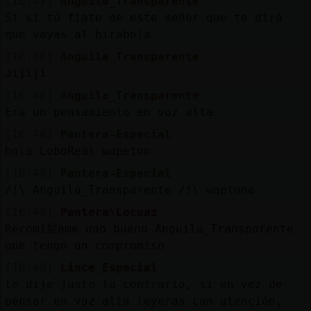
[16:47]
Anguila_Transparente
Mis
Si si tú fíate de este señor que te dirá
blogs
que vayas al birabola
[16:48]
Anguila_Transparente
Jijiji
Mis
[16:48]
Anguila_Transparente
foros
Era un pensamiento en voz alta
[16:48]
Pantera-Especial
hola LoboReal wapeton
Registr
[16:48]
Pantera-Especial
un
/!\ Anguila_Transparente /!\ waptona
canal
[16:48]
Pantera\Locuaz
Recomi鮤ame uno bueno Anguila_Transparente
que tengo un compromiso
Más
[16:48]
Lince_Especial
gestion
te dije justo lo contrario, si en vez de
pensar en voz alta leyeras con atención,