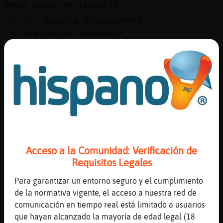
ambos paseo mariagustin
[16:49]
Anguila_Transparente
Pantera\Locuaz bocachica
[16:49]
Pantera\Locuaz
Gracias, lo miro
[16:49]
Anguila_Transparente
El goralai cambió menú y no está tan bueno
[16:49]
Pantera-Especial
/!\ Anguila_Transparente /!\ conoces a
MlaCmesNtuCasa47
[16:49]
Pantera-Especial
Acceso a la Comunidad: Verificación de
xd
Requisitos Legales
[16:50]
Anguila_Transparente
Para garantizar un entorno seguro y el cumplimiento
Xdddd no Pantera-Especial
de la normativa vigente, el acceso a nuestra red de
[16:51]
Lince_Especial
comunicación en tiempo real está limitado a usuarios
caundo preguntéis o comentéis de un sitio,
que hayan alcanzado la mayoría de edad legal (18