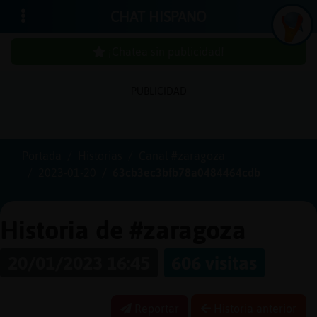
CHAT HISPANO
¡Chatea sin publicidad!
PUBLICIDAD
Iniciar
sesión
Portada
Historias
Canal #zaragoza
2023-01-20
63cb3ec3bfb78a0484464cdb
¡Chatea
sin
publici
Historia de #zaragoza
20/01/2023 16:45
606 visitas
Crear
una
Reportar
Historia anterior
cuenta