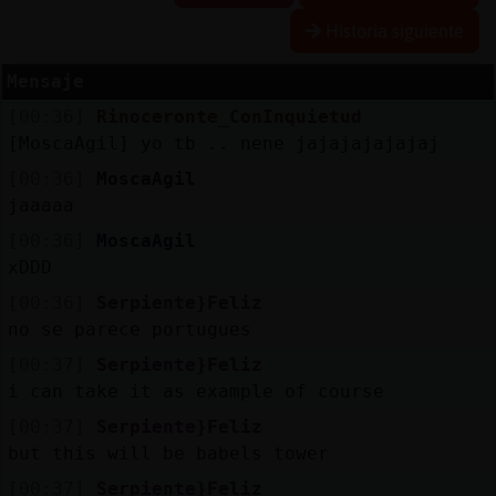
Historia siguiente
Mensaje
Reserva
[00:36]
Rinoceronte_ConInquietud
alias
[MoscaAgil] yo tb .. nene jajajajajajaj
[00:36]
MoscaAgil
jaaaaa
Actuali
[00:36]
MoscaAgil
contras
xDDD
[00:36]
Serpiente}Feliz
no se parece portugues
Actuali
[00:37]
Serpiente}Feliz
IP
i can take it as example of course
virtual
[00:37]
Serpiente}Feliz
but this will be babels tower
[00:37]
Serpiente}Feliz