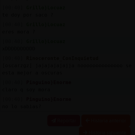
[00:40]
Grillo}Locuaz
te doy por saco ?
[00:40]
Grillo}Locuaz
eres mora ?
[00:40]
Grillo}Locuaz
xDDDDDDDDDD
[00:40]
Rinoceronte_ConInquietud
[oscarzgz] jajajajajajja noooooooooooooo se
esta mejor a oscuras
[00:40]
Pinguino}Enorme
claro q soy mora
[00:40]
Pinguino}Enorme
no lo sabias?
Reportar
Historia anterior
Historia siguiente