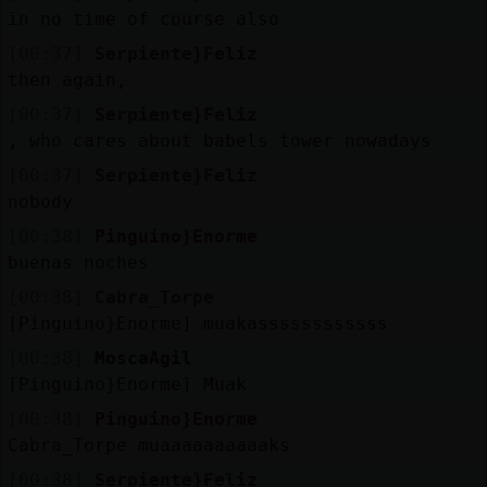
Mis
in no time of course also
blogs
[00:37]
Serpiente}Feliz
then again,
[00:37]
Serpiente}Feliz
Mis
, who cares about babels tower nowadays
foros
[00:37]
Serpiente}Feliz
nobody
[00:38]
Pinguino}Enorme
Registr
buenas noches
un
[00:38]
Cabra_Torpe
canal
[Pinguino}Enorme] muakassssssssssss
[00:38]
MoscaAgil
[Pinguino}Enorme] Muak
Más
[00:38]
Pinguino}Enorme
gestion
Cabra_Torpe muaaaaaaaaaaks
[00:38]
Serpiente}Feliz