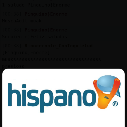
1 saludo Pinguino}Enorme
[00:38]
Pinguino}Enorme
MoscaAgil muak
[00:38]
Pinguino}Enorme
Serpiente}Feliz saludos
[00:38]
Rinoceronte_ConInquietud
[Pinguino}Enorme]
muaksssssssssssssssssssssssssssssss
presiosa!
[00:38]
Pinguino}Enorme
Rinoceronte_ConInquietud preciosiiiiiiiii
muaaaaaaaaaaaaaaaaaaaaa
[00:38]
Pinguino}Enorme
https://www.youtube.com/watch?v=0zZ2bifb338
[00:39]
Rata\Letal
YouTube Titulo: Sean Paul - Like Glue