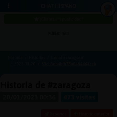
CHAT HISPANO
¡Chatea sin publicidad!
PUBLICIDAD
Iniciar
sesión
Portada
Historias
Canal #zaragoza
2023-01-20
63cb3eb4bfb78a0484464ccb
¡Chatea
sin
publici
Historia de #zaragoza
20/01/2023 00:36
473 visitas
Crear
una
Reportar
Historia anterior
cuenta