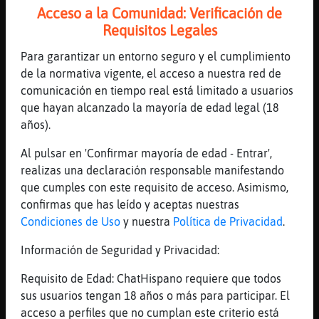
(Official Video) Duración: 4M16S Enviado
Acceso a la Comunidad: Verificación de
por: Atlantic Records
Requisitos Legales
[00:39]
Pinguino}Enorme
Para garantizar un entorno seguro y el cumplimiento
tenia q ponerla xd
de la normativa vigente, el acceso a nuestra red de
[00:39]
MoscaAgil
comunicación en tiempo real está limitado a usuarios
otra vez
que hayan alcanzado la mayoría de edad legal (18
[00:39]
Grillo}Locuaz
años).
buenas noches
Al pulsar en 'Confirmar mayoría de edad - Entrar',
[00:39]
Pinguino}Enorme
realizas una declaración responsable manifestando
van 5 seguidas
que cumples con este requisito de acceso. Asimismo,
[00:39]
Grillo}Locuaz
confirmas que has leído y aceptas nuestras
no callais y me habeis despertao
Condiciones de Uso
y nuestra
Política de Privacidad
.
[00:39]
Grillo}Locuaz
Información de Seguridad y Privacidad:
hola Pinguino}Enorme
Requisito de Edad: ChatHispano requiere que todos
[00:39]
Pinguino}Enorme
sus usuarios tengan 18 años o más para participar. El
hola feo xd
acceso a perfiles que no cumplan este criterio está