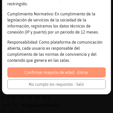
[00:39]
Rinoceronte_ConInquietud
restringido.
[Grillo}Locuaz]
muaksssssssssssssssssssssssss peke�o
Cumplimiento Normativo: En cumplimiento de la
legislación de servicios de la sociedad de la
[00:39]
MoscaAgil
información, registramos los datos técnicos de
[Grillo}Locuaz] Buenos dias Co|
conexión (IP y puerto) por un periodo de 12 meses.
[00:39]
Grillo}Locuaz
mua Rinoceronte_ConInquietud
Responsabilidad: Como plataforma de comunicación
abierta, cada usuario es responsable del
[00:39]
Rinoceronte_ConInquietud
cumplimiento de las normas de convivencia y del
[oscarzgz] oscura..
contenido que genera en las salas.
[00:39]
Grillo}Locuaz
mua MoscaAgil
Confirmar mayoría de edad - Entrar
[00:39]
Grillo}Locuaz
mua Cabra_Torpe
No cumplo los requisitos - Salir
[00:39]
Pinguino}Enorme
y a mi no me da mua
[00:40]
Pinguino}Enorme
es pq soy mora?