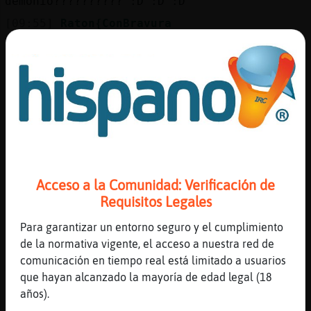
demonio?????????? :D :D :D
[09:55]
Raton{ConBravura
Cobaya{Pedante buenos d�
[09:56]
Rana_Locuaz
:3 :3
[09:56]
Cobaya{Pedante
Que buena película esa...yoni sacó su fusil
[09:56]
Rana_Locuaz
habre partido de este universo sin
entenderlo
Acceso a la Comunidad: Verificación de
[09:56]
Cobaya{Pedante
Requisitos Legales
Hola Raton{ConBravura buenos días
Para garantizar un entorno seguro y el cumplimiento
[09:56]
Rana_Locuaz
de la normativa vigente, el acceso a nuestra red de
como llamar al fanatismo vicio cuando mata
comunicación en tiempo real está limitado a usuarios
mas que la peste
que hayan alcanzado la mayoría de edad legal (18
[09:56]
Rana_Especial
años).
aqui mi fusil! aqui mi pistola! una