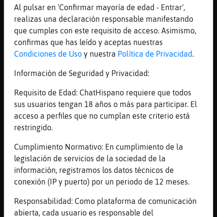
Al pulsar en 'Confirmar mayoría de edad - Entrar',
dispara! la otra consuela! <- de la
realizas una declaración responsable manifestando
chaqueta metalica otra peli buena
que cumples con este requisito de acceso. Asimismo,
[09:56]
Rana_Locuaz
confirmas que has leído y aceptas nuestras
es lo que no hay que hacerle a los
Condiciones de Uso
y nuestra
Política de Privacidad
.
adversarios
Información de Seguridad y Privacidad:
[09:56]
Rana_Locuaz
por tanto, es terapeutica :D :D :D
Requisito de Edad: ChatHispano requiere que todos
[09:57]
Rana_Locuaz
sus usuarios tengan 18 años o más para participar. El
igual que la matanza de texas por ejemplo
acceso a perfiles que no cumplan este criterio está
restringido.
[09:57]
Grillo_Feroz
YouTube Titulo: Estopa - Pastillas De Freno
Cumplimiento Normativo: En cumplimiento de la
Duración: 3M53S Enviado por: EstopaVEVO
legislación de servicios de la sociedad de la
[09:57]
Rana_Especial
información, registramos los datos técnicos de
https://youtu.be/ju3w5xH8kvY
conexión (IP y puerto) por un periodo de 12 meses.
[09:57]
Rana_Locuaz
Responsabilidad: Como plataforma de comunicación
y luego estan las que no puedo nombrar,
abierta, cada usuario es responsable del