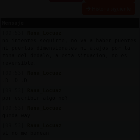
Historia siguiente
Mensaje
Reserva
[09:53]
Rana_Locuaz
alias
no intentes seguirme, no va a haber puentes
ni puertas dimensionales ni atajos por la
zona del dedalo, a esta situacion, no es
reversible.
Actuali
contras
[09:53]
Rana_Locuaz
:D :D :D
[09:53]
Rana_Locuaz
por escribir algo no?
Actuali
IP
[09:53]
Rana_Locuaz
virtual
queda way
[09:53]
Rana_Locuaz
si no me banean