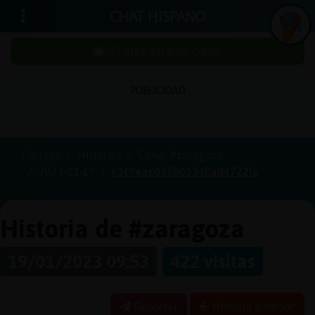
CHAT HISPANO
¡Chatea sin publicidad!
PUBLICIDAD
Iniciar
sesión
Portada
Historias
Canal #zaragoza
2023-01-19
63c9eac035b03340ad4722fa
¡Chatea
sin
publici
Historia de #zaragoza
19/01/2023 09:53
422 visitas
Crear
una
Reportar
Historia anterior
cuenta