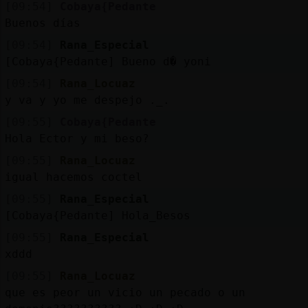
Mis
[09:54]
Cobaya{Pedante
blogs
Buenos días
[09:54]
Rana_Especial
[Cobaya{Pedante] Bueno d� yoni
[09:54]
Rana_Locuaz
Mis
y va y yo me despejo ._.
foros
[09:55]
Cobaya{Pedante
Hola Ector y mi beso?
[09:55]
Rana_Locuaz
Registr
igual hacemos coctel
un
canal
[09:55]
Rana_Especial
[Cobaya{Pedante] Hola_Besos
[09:55]
Rana_Especial
xddd
Más
[09:55]
Rana_Locuaz
gestion
que es peor un vicio un pecado o un