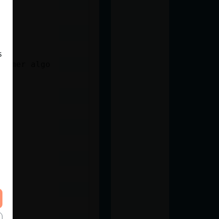
s
 comer algo