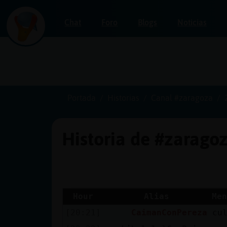
Chat
Foro
Blogs
Noticias
Iniciar
sesión
Portada
Historias
Canal #zaragoza
Historia de #zarago
¡Chatea
sin
publicidad!
Hour
Alias
Men
[20:21]
CaimanConPereza
cu
Crear
una