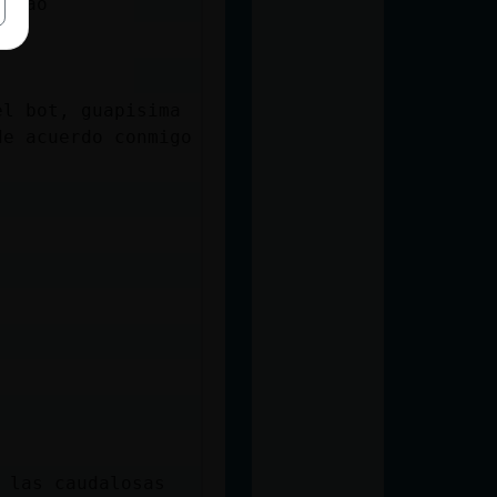
ragao
el bot, guapisima
de acuerdo conmigo