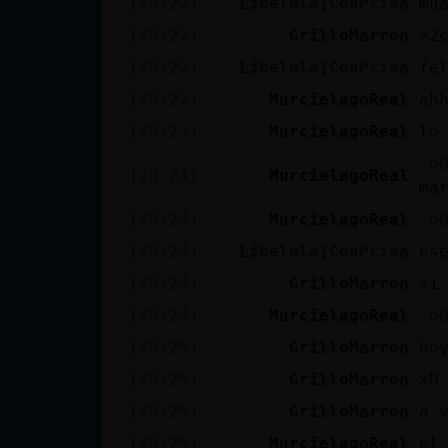
[20:22]
Libelula}ConPrisa
mu
cuenta
[20:22]
GrilloMarron
[20:22]
Libelula}ConPrisa
fel
[20:22]
MurcielagoReal
ah
Reservar
[20:23]
MurcielagoReal
lo
alias
.o
[20:24]
MurcielagoReal
ma
[20:24]
MurcielagoReal
.o
Actualizar
contraseña
[20:24]
Libelula}ConPrisa
es
[20:24]
GrilloMarron
si
[20:24]
MurcielagoReal
.o
Actualizar
[20:25]
GrilloMarron
ho
IP virtual
[20:25]
GrilloMarron
xD
[20:25]
GrilloMarron
a 
[20:25]
MurcielagoReal
el