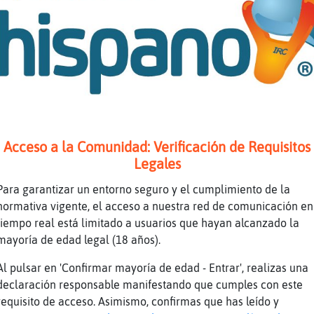
e no piensas jamia
y a ver un documental
tps://youtu.be/by-L1B2hwPU
uTube Titulo: El lector de huesos: El caso La
ración: 1H5M55S Enviado por: eitb
la hola Leon{Suave f�lgido escarabajo esmeral
z󮩣as
Acceso a la Comunidad: Verificación de Requisitos
eno , voy a ejercer de mami cocinera , o me c
Legales
metelos tu MurcielagoReal xD
Para garantizar un entorno seguro y el cumplimiento de la
rtaros bien!
normativa vigente, el acceso a nuestra red de comunicación en
tiempo real está limitado a usuarios que hayan alcanzado la
 sabemos
mayoría de edad legal (18 años).
unto en la pizarra quien se porte mal xd
Al pulsar en 'Confirmar mayoría de edad - Entrar', realizas una
declaración responsable manifestando que cumples con este
auuus MurcielagoReal
requisito de acceso. Asimismo, confirmas que has leído y