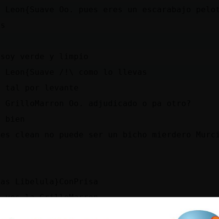
O Leon{Suave Oo. pues eres un escarabajo pelo
ms
h
 soy verde y limpio
\ Leon{Suave /!\ como lo llevas
e tal por levante
O GrilloMarron Oo. adjudicado o pa otro?
s bien
 es clean no puede ser un bicho mierdero Murc
o
ias Libelula}ConPrisa
o ves la GrilloMarron
O GrilloMarron Oo. pues ponle otro bicho