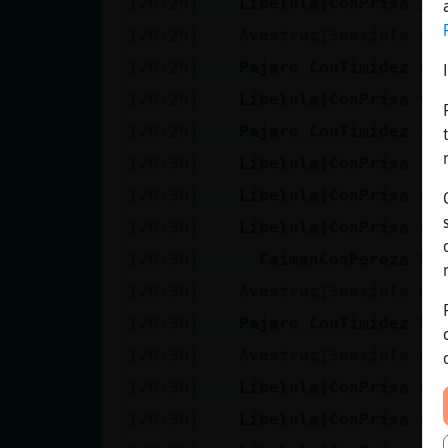
[20:29]
Libelula}ConPrisa
/!
[20:29]
Avestruz}Sensible
es
[20:29]
Pajaro_ConTimidez
na
[20:29]
Libelula}ConPrisa
yo
[20:29]
Pajaro_ConTimidez
ig
[20:30]
Libelula}ConPrisa
lu
[20:30]
Libelula}ConPrisa
o 
[20:30]
Libelula}ConPrisa
xd
[20:30]
CaimanConPereza
ha
[20:30]
Avestruz}Sensible
me
[20:30]
Pajaro_ConTimidez
he
[20:30]
Avestruz}Sensible
aj
[20:30]
Libelula}ConPrisa
qu
[20:30]
Libelula}ConPrisa
xd