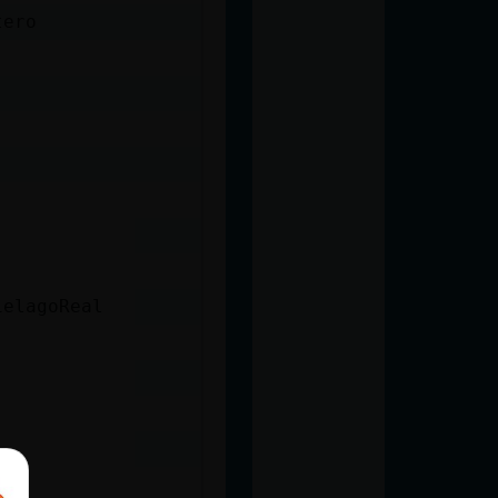
tero
ielagoReal