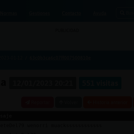
Bus
Normas
Gestiones
Contacto
Ayuda
PUBLICIDAD
2023-01-12
63c0b3ca6c07ff007500810e
za
12/01/2023 20:21
551 visitas
Reportar
Volver
Historia anterior
saje
leteDel79 wenorri muackssssssssssss