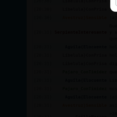
[20:30]
Libelula}ConPrisa
es
[20:30]
Libelula}ConPrisa
xd
[20:30]
Avestruz}Sensible
ja
Bu
[20:31]
SerpienteInteresante
y 
qu
[20:31]
Aguila{Elocuente
ho
[20:31]
Libelula}ConPrisa
ho
[20:31]
Libelula}ConPrisa
di
[20:31]
Pajaro_ConTimidez
qu
[20:31]
Aguila{Elocuente
Lib
[20:31]
Pajaro_ConTimidez
mo
[20:31]
Aguila{Elocuente
ja
[20:31]
Avestruz}Sensible
as
˃2Aguila{E
[20:32]
GrilloMarron