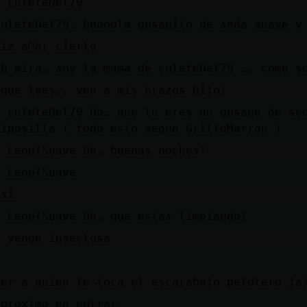
a culeteDel79
˃2culeteDel79ۃ hoooola gusanito de seda suave
iz a񯠰or cierto
hh mira. soy la mama de culeteDel79 .. como s
 que lees.. ven a mis brazos hijo!
O culeteDel79 Oo. que tu eres un gusano de se
riposilla ( todo esto segun GrilloMarron )
O Leon{Suave Oo. buenas noches!
e Leon{Suave
 si
O Leon{Suave Oo. que estas limpiando?
y vengo insectosa
ver a quien le toca el escarabajo pelotero ja
 proximo en entrar