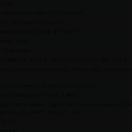
beras
e has bebido Aguila{Elocuente
main muackssssssssssss
imanConPereza deja de ligar
empre igual
e tiaaaaaaa
illoMarron dile a Aguila{Elocuente que vas a c
jaro_ConTimidez aceleras tooooo mis latidosss
uila{Elocuente muacksssssssssssss
main cambiate el nick le�es
locuenteۃ Aguila{Elocuente Aguila{Elocuente adivina q
go ma񡮡 pa comeL jur jur jur
llo xd
oquetas