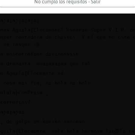
o es que has silvao para dentro y te lo has t
No cumplo los requisitos - Salir
jajajajjajajaj
enas Aguila{Elocuente! Usuario Super V.I.P. d
super contadora de chistes. Y el que no este 
e se rasque :D
la moscorrofios divinosssss
la dramanta- muaaaaaaaa que tal
go Aguila{Elocuente xd
e cosa mas fea, ni hola ni holo
elula}ConPrisa ̬
scorrofios?
jajajajaa
i, de golpe un kuesko amoroso
locuenteۃ hola hola hermosa lib鬵la de las caudalosas