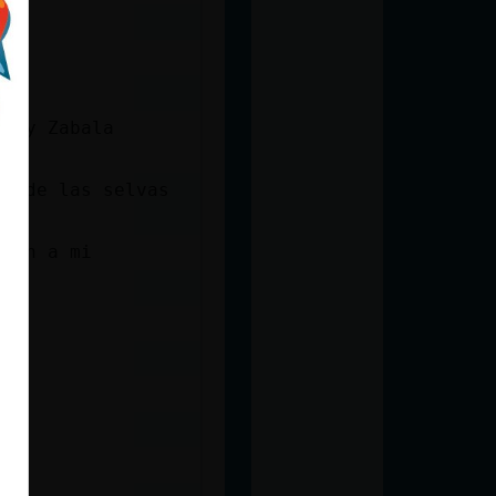
sa y Zabala
da de las selvas
omen a mi