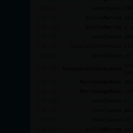
Mis blogs
[20:25]
Leon{Suave
A
[20:26]
GrilloMarron
ay
[20:26]
GrilloMarron
q 
Mis foros
[20:26]
Leon{Suave
[M
[20:26]
Libelula}ConPrisa
ht
[20:26]
Leon{Suave
xD
Registrar
un canal
Yo
[20:26]
SerpienteInteresante
En
[20:26]
MurcielagoReal
ah
Más
[20:26]
MurcielagoReal
.o
gestiones
[20:26]
Leon{Suave
el
[20:26]
Leon{Suave
de
[20:26]
Leon{Suave
xD
[20:27]
GrilloMarron
es