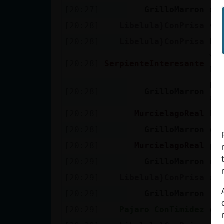
[20:27]
GrilloMarron
qu
[20:28]
Libelula}ConPrisa
vo
[20:28]
Libelula}ConPrisa
ht
Yo
[20:28]
SerpienteInteresante
Du
ho
[20:28]
GrilloMarron
ama
[20:28]
MurcielagoReal
Bu
[20:28]
GrilloMarron
co
[20:28]
MurcielagoReal
po
[20:29]
GrilloMarron
no
[20:29]
Libelula}ConPrisa
ap
[20:29]
GrilloMarron
:(
[20:29]
Pajaro_ConTimidez
ch