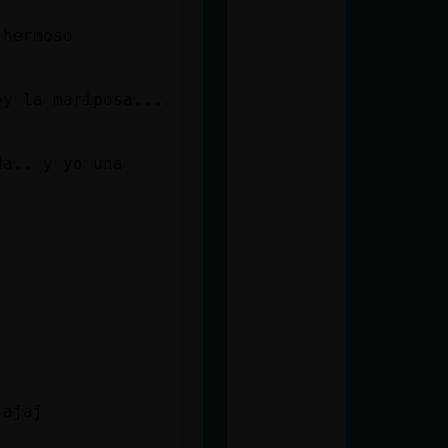
 y hermoso
oy la mariposa....
da.. y yo una
jajaj