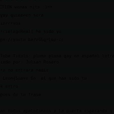
CTION wenas nits :)
ayay quieeeen sera
nierrrvos
urcielagoReal] he sido yo
tps://youtu.be/z6GgrL6a-cc
uTube Titulo: pluma pluma gay en español letr
viado por: Julian Rosero
ora no entrara nadie....
O Leon{Suave Oo. el que has sido tu
 k entro
spues de tu frase
tan todos apelotonaos a la puerta esperando q