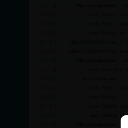
[20:27]
MurcielagoReal
.o
[20:27]
Leon{Suave
ah
[20:27]
Leon{Suave
na
[20:27]
Leon{Suave
yo
[20:27]
Libelula}ConPrisa
/!
[20:27]
Libelula}ConPrisa
qu
[20:27]
MurcielagoReal
.o
[20:27]
Leon{Suave
po
[20:27]
GrilloMarron
si
[20:27]
Leon{Suave
ar
[20:27]
Leon{Suave
:)
[20:27]
Leon{Suave
as
[20:27]
Leon{Suave
ar
[20:27]
MurcielagoReal
.o