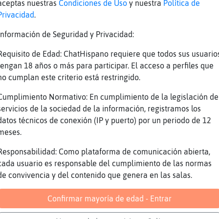
\ Pajaro_ConTimidez /!\ que cenas hoy
aceptas nuestras
Condiciones de Uso
y nuestra
Política de
Privacidad
.
toy esperando a rubita para darle una alegría
da, que no tengo hambre
Información de Seguridad y Privacidad:
 merende y tampoco tengo jai
Requisito de Edad: ChatHispano requiere que todos sus usuario
ual a las tres de la mañana o asi...tengo que
tengan 18 años o más para participar. El acceso a perfiles que
no cumplan este criterio está restringido.
ego si eso me comere un vaso yogurt griego
me comere 2 platanos
Cumplimiento Normativo: En cumplimiento de la legislación de
servicios de la sociedad de la información, registramos los
datos técnicos de conexión (IP y puerto) por un periodo de 12
s comido mucho o es que has merendado?
meses.
 he tirado un kuesko y me he colocado
Responsabilidad: Como plataforma de comunicación abierta,
 comido bastante y con pan
cada usuario es responsable del cumplimiento de las normas
jajajajjajaja
de convivencia y del contenido que genera en las salas.
e asco
Confirmar mayoría de edad - Entrar