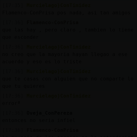
[17:35]
Murcielago}ConTimidez
Flamenco-ConPrisa pos nada, asi tan amigos
[17:36]
Flamenco-ConPrisa
que las hay , pero claro , tambien lo tiene
que esconder
[17:36]
Murcielago}ConTimidez
no creo que la mayoria hayan llegao a ese
acuerdo y eso es lo triste
[17:36]
Murcielago}ConTimidez
que te casas con alguien que no comparte lo
que tu quieres
[17:36]
Murcielago}ConTimidez
errorª
[17:36]
Oveja_ConPereza
entonces no seria infiel
[17:36]
Flamenco-ConPrisa