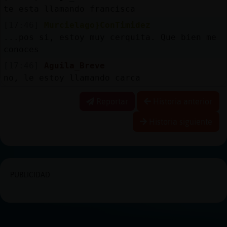
te esta llamando francisca
[17:46]
Murcielago}ConTimidez
...pos si, estoy muy cerquita. Que bien me
conoces
[17:46]
Aguila_Breve
no, le estoy llamando carca
Reportar
Historia anterior
Historia siguiente
PUBLICIDAD