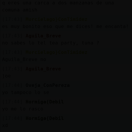
q eres una carca a dos manzanas de una
comuna amish
[17:43]
Murcielago}ConTimidez
es muy bonito eso que me dices! me encanta!
[17:43]
Aguila_Breve
no sabes lo tel tea party, tuna ?
[17:43]
Murcielago}ConTimidez
Aguila_Breve no
[17:43]
Aguila_Breve
joe
[17:44]
Oveja_ConPereza
yo tampoco lo se
[17:44]
Hormiga{Debil
yo me lo rasco
[17:44]
Hormiga{Debil
xd