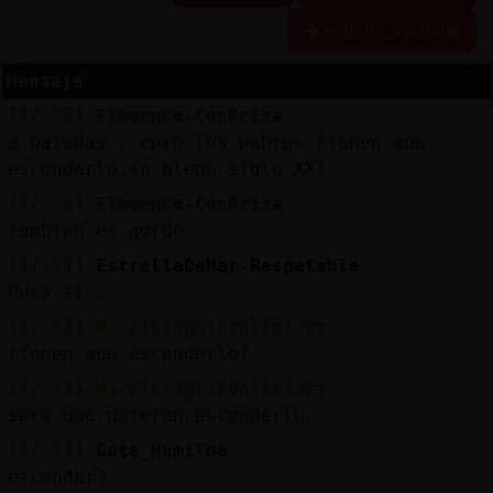
Historia siguiente
Mensaje
Reserva
[17:32]
Flamenco-ConPrisa
alias
a patadas , pero los pobres tienen que
esconderlo en pleno siglo XXI
[17:32]
Flamenco-ConPrisa
Actuali
tambien es gordo
contras
[17:32]
EstrellaDeMar-Respetable
Pues si....
[17:33]
Murcielago}ConTimidez
Actuali
tienen que esconderlo?
IP
[17:33]
Murcielago}ConTimidez
virtual
sera que quieren esconderlo
[17:33]
Gata_Humilde
esconder?