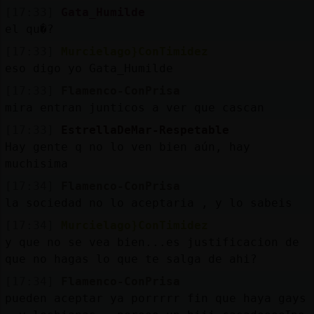
Mis
[17:33]
Gata_Humilde
blogs
el qu�?
[17:33]
Murcielago}ConTimidez
eso digo yo Gata_Humilde
Mis
[17:33]
Flamenco-ConPrisa
foros
mira entran junticos a ver que cascan
[17:33]
EstrellaDeMar-Respetable
Hay gente q no lo ven bien aún, hay
muchisima
Registr
un
[17:34]
Flamenco-ConPrisa
canal
la sociedad no lo aceptaria , y lo sabeis
[17:34]
Murcielago}ConTimidez
y que no se vea bien...es justificacion de
que no hagas lo que te salga de ahi?
Más
[17:34]
Flamenco-ConPrisa
gestion
pueden aceptar ya porrrrr fin que haya gays