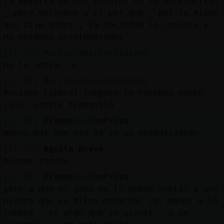
la mayoria de las parejas no lo entenderian
, pero volvemos a el por que , por lo mismo
que dije antes , la sociedad lo censura y
no estamos acostumbrados
[17:36]
Murcielago}ConTimidez
no lo seria, no
[17:37]
Murcielago}ConTimidez
Anciano_liberal tampoco te hacemos mucho
caso, estate tranquilo
[17:37]
Flamenco-ConPrisa
menos mal que eso ya se va normalizando
[17:38]
Aguila_Breve
buenas tordas
[17:38]
Flamenco-ConPrisa
pero a que el yayo no le puede contar a sus
nietos que es biߠse echarian las manos a la
cabeza , es algo que se siente , y se