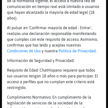
de la normativa vigente, el acceso a nuestra red de
mambo tendra mi abuela años, pero el
comunicación en tiempo real está limitado a usuarios
proximo dia le pregunto si es bi
que hayan alcanzado la mayoría de edad legal (18
[17:40]
Aguila_Breve
años).
nunca defrauda el testimonio de
Al pulsar en 'Confirmar mayoría de edad - Entrar',
Oveja_ConPereza
realizas una declaración responsable manifestando
[17:40]
Murcielago}ConTimidez
que cumples con este requisito de acceso. Asimismo,
de 94 años
confirmas que has leído y aceptas nuestras
[17:40]
Aguila_Breve
Condiciones de Uso
y nuestra
Política de Privacidad
.
tuna pues no te ves tan mal para tener 94
Información de Seguridad y Privacidad:
[17:41]
Aguila_Breve
tienes el teclear de alguien más joven, de
Requisito de Edad: ChatHispano requiere que todos
75
sus usuarios tengan 18 años o más para participar. El
acceso a perfiles que no cumplan este criterio está
[17:41]
Murcielago}ConTimidez
restringido.
jajaja
[17:41]
Murcielago}ConTimidez
Cumplimiento Normativo: En cumplimiento de la
si,lo tengo!
legislación de servicios de la sociedad de la