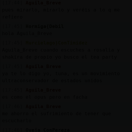
[17:44]
Aguila_Breve
pues mirarlo, mirarlo y veréis a lo q me
refiero
[17:45]
Hormiga{Debil
hola Aguila_Breve
[17:45]
Murcielago}ConTimidez
Aguila_Breve cuando escuches a rosalia y
shakira de propio yo busco el tea party
[17:45]
Aguila_Breve
ya te lo digo yo, tuna, es un movimiento
ultraconservador de estados unidos
[17:45]
Aguila_Breve
es como el opus pero en facha
[17:46]
Aguila_Breve
me ahorro el sufrimiento de tener que
escucharlo
[17:46]
Oveja_ConPereza