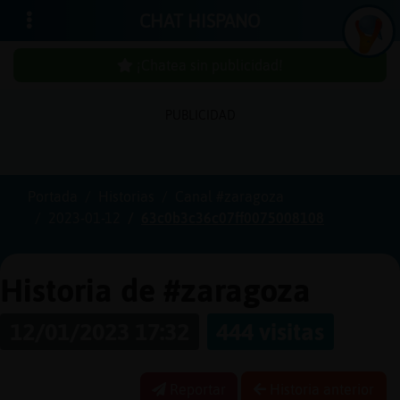
CHAT HISPANO
¡Chatea sin publicidad!
PUBLICIDAD
Iniciar
sesión
Portada
Historias
Canal #zaragoza
2023-01-12
63c0b3c36c07ff0075008108
¡Chatea
sin
publici
Historia de #zaragoza
12/01/2023 17:32
444 visitas
Crear
una
Reportar
Historia anterior
cuenta