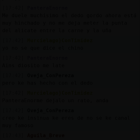
[17:42]
PanteraEnorme
Me duele muchísimo el dedo gordo ahora está
muy hinchado y no me deja meter la punta
del alicate entre la carne y la uña
[17:42]
Murcielago}ConTimidez
yo no se que dice el chino
[17:42]
PanteraEnorme
Ains diosito me late
[17:42]
Oveja_ConPereza
pero ke has hecho con el dedo
[17:42]
Murcielago}ConTimidez
PanteraEnorme dejalo un rato, anda
[17:42]
Oveja_ConPereza
creo ke insinua ke eres de no se ke canal
muy famoso
[17:43]
Aguila_Breve