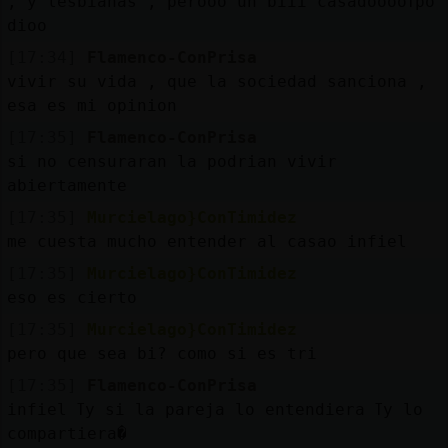
, y lesbianas , perooo un biii casadooooߠpo
dioo
[17:34]
Flamenco-ConPrisa
vivir su vida , que la sociedad sanciona ,
esa es mi opinion
[17:35]
Flamenco-ConPrisa
si no censuraran la podrian vivir
abiertamente
[17:35]
Murcielago}ConTimidez
me cuesta mucho entender al casao infiel
[17:35]
Murcielago}ConTimidez
eso es cierto
[17:35]
Murcielago}ConTimidez
pero que sea bi? como si es tri
[17:35]
Flamenco-ConPrisa
infiel ߠy si la pareja lo entendiera ߠy lo
compartiera�