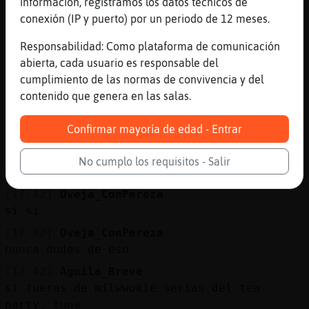
información, registramos los datos técnicos de
[17:41]
Oveja_ConPereza
conexión (IP y puerto) por un periodo de 12 meses.
y la habilidad para mancharse de alguien de
123
Responsabilidad: Como plataforma de comunicación
[17:41]
Murcielago}ConTimidez
abierta, cada usuario es responsable del
de alguien de tres!
cumplimiento de las normas de convivencia y del
contenido que genera en las salas.
[17:41]
Murcielago}ConTimidez
oye...que es un arte, es mi manera de
Confirmar mayoría de edad - Entrar
expresarme!
[17:41]
Aguila_Breve
No cumplo los requisitos - Salir
en cualquiera de los dos casos, papilla
[17:42]
Oveja_ConPereza
si si
[17:42]
Oveja_ConPereza
nunca dudes de eso
[17:42]
Aguila_Breve
si fueras de milwwokie serías del tea
party, tuna