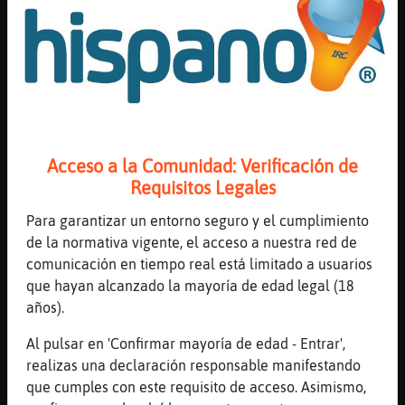
...
80 líneas de 5 usuarios
504 visitas
-8 puntos
Canal #zaragoza
-
12/01/2023 19:19
Ardilla{Pedante
: buenas tardes y
Acceso a la Comunidad: Verificación de
frescas
Requisitos Legales
Caracol\Locuaz
: �Ardilla{Pedante
Para garantizar un entorno seguro y el cumplimiento
hola buenass
de la normativa vigente, el acceso a nuestra red de
Caracol\Locuaz
: pues yo tengo que
comunicación en tiempo real está limitado a usuarios
salir ahor
que hayan alcanzado la mayoría de edad legal (18
Ardilla{Pedante
: [Caracol\Locuaz]
años).
cosita wapaaaaa muakkkkkkkkkkkkkk
tierno jajjajajaj
Al pulsar en 'Confirmar mayoría de edad - Entrar',
Caracol\Locuaz
: de hecho voy a
realizas una declaración responsable manifestando
vestime
que cumples con este requisito de acceso. Asimismo,
...