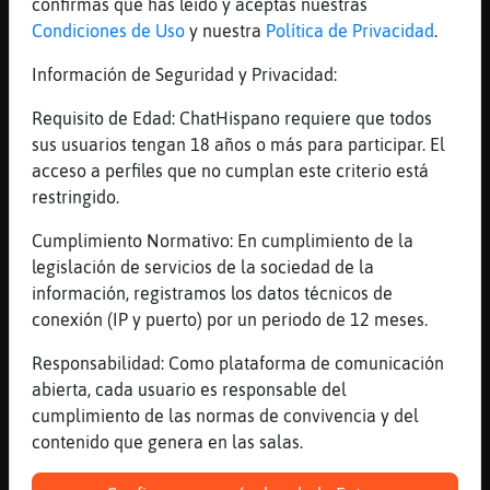
confirmas que has leído y aceptas nuestras
Condiciones de Uso
y nuestra
Política de Privacidad
.
77 líneas de 7 usuarios
530 visitas
-8 puntos
Información de Seguridad y Privacidad:
Canal #zaragoza
-
12/01/2023 18:49
Requisito de Edad: ChatHispano requiere que todos
sus usuarios tengan 18 años o más para participar. El
acceso a perfiles que no cumplan este criterio está
Rata-Agil
: nunca
restringido.
Rata-Agil
: :0)
GataBreve
: xddddd
Cumplimiento Normativo: En cumplimiento de la
Rata-Agil
: son todas virgenes
legislación de servicios de la sociedad de la
GataBreve
: /!\
información, registramos los datos técnicos de
CaballitoDeMar}ConInquietud /!\
conexión (IP y puerto) por un periodo de 12 meses.
cuando entran
Responsabilidad: Como plataforma de comunicación
...
abierta, cada usuario es responsable del
cumplimiento de las normas de convivencia y del
100 líneas de 7 usuarios
493 visitas
-2 puntos
contenido que genera en las salas.
Canal #zaragoza
-
12/01/2023 18:25