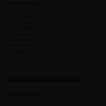
Mis
Canal #zaragoza
-
12/01/2023 21:47
blogs
Lince{Veloz
: ACTION coje un
Cascanueces y a partir nueces
Lince{Veloz
: me gusta ese nick
Mis
Lince{Veloz
: oeeeee
foros
Buscoaragonesesmorenitos
BufaloAzul
: Eoooooooooo
Lince{Veloz
: .oO Moreno-25 Oo. y
Registr
moreno32 os busca el
un
Buscoaragonesesmorenitos
canal
...
286 líneas de 17 usuarios
506 visitas
-7 puntos
Más
Canal #zaragoza
-
12/01/2023 21:25
gestion