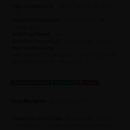
Pez\ConBravura
: hello hello to all
all
GataConInquietud
: te acuerdas de
sarah palin ?
Ardilla}Tenaz
: no
GataConInquietud
: si las ves seguro
Pez\ConBravura
:
˃2Elefante{SinRespetoۃ Ardilla}Tenaz
Raton}Marron hi locuelas
...
182 líneas de 16 usuarios
504 visitas
-8 puntos
Canal #zaragoza
-
12/01/2023 17:32
Flamenco-ConPrisa
: a patadas , pero
los pobres tienen que esconderlo en