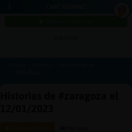
CHAT HISPANO
¡Chatea sin publicidad!
PUBLICIDAD
Iniciar
sesión
Portada
Historias
Canal #zaragoza
2023-01-12
¡Chatea
sin
publici
Historias de #zaragoza el
12/01/2023
Crear
una
Últimas publicadas
Más vistas
cuenta