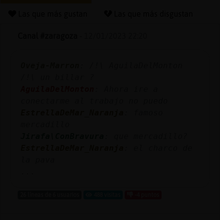
Las que más gustan
Las que más disgustan
Canal #zaragoza
-
12/01/2023 22:20
Reserva
alias
Oveja-Marron
: /!\ AguilaDelMonton
/!\ un billar ?
AguilaDelMonton
: Ahora ire a
Actuali
conectarme al trabajo no puedo
contras
EstrellaDeMar_Naranja
: famoso
mercadillo
Jirafa\ConBravura
: que mercadillo?
EstrellaDeMar_Naranja
: el charco de
Actuali
la pava
IP
...
virtual
26 líneas de 6 usuarios
488 visitas
-4 puntos