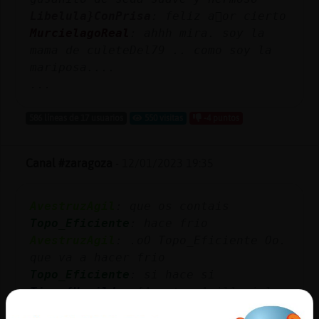
Libelula}ConPrisa
: feliz a񯠰or cierto
MurcielagoReal
: ahhh mira. soy la
mama de culeteDel79 .. como soy la
mariposa....
...
586 líneas de 17 usuarios
550 visitas
-4 puntos
Canal #zaragoza
-
12/01/2023 19:35
AvestruzAgil
: que os contais
Topo_Eficiente
: hace frio
AvestruzAgil
: .oO Topo_Eficiente Oo.
que va a hacer frio
Topo_Eficiente
: si hace si
Tigre{Humilde
: [AvestruzAgil] si lo
hace, no seas malaaaaaaaaaaaaaa