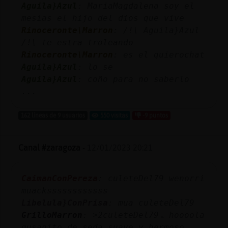
Aguila}Azul
: MariaMagdalena soy el
mesias el hijo del dios que vive
Rinoceronte\Marron
: /!\ Aguila}Azul
/!\ te estra troleando
Rinoceronte\Marron
: es el quierochat
Aguila}Azul
: lo se
Aguila}Azul
: coño para no saberlo
...
162 líneas de 9 usuarios
550 visitas
-9 puntos
Canal #zaragoza
-
12/01/2023 20:21
CaimanConPereza
: culeteDel79 wenorri
muackssssssssssss
Libelula}ConPrisa
: mua culeteDel79
GrilloMarron
: ˃2culeteDel79ۃ hoooola
gusanito de seda suave y hermoso