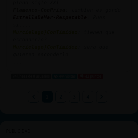
pleno siglo XXI
Flamenco-ConPrisa
: tambien es gordo
EstrellaDeMar-Respetable
: Pues
si....
Murcielago}ConTimidez
: tienen que
esconderlo?
Murcielago}ConTimidez
: sera que
quieren esconderlo
...
74 líneas de 8 usuarios
444 visitas
-11 puntos
1
2
3
4
PUBLICIDAD