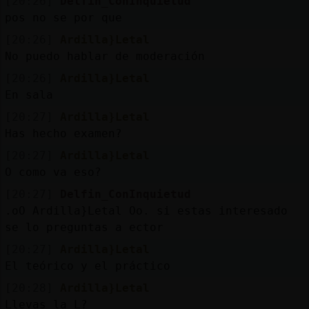
[20:26]
Delfin_ConInquietud
pos no se por que
[20:26]
Ardilla}Letal
No puedo hablar de moderación
[20:26]
Ardilla}Letal
En sala
[20:27]
Ardilla}Letal
Has hecho examen?
[20:27]
Ardilla}Letal
O como va eso?
[20:27]
Delfin_ConInquietud
.oO Ardilla}Letal Oo. si estas interesado
se lo preguntas a ector
[20:27]
Ardilla}Letal
El teórico y el práctico
[20:28]
Ardilla}Letal
Llevas la L?