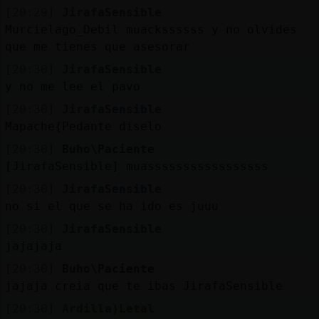
[20:29]
JirafaSensible
Murcielago_Debil muackssssss y no olvides
que me tienes que asesorar
[20:30]
JirafaSensible
y no me lee el pavo
[20:30]
JirafaSensible
Mapache{Pedante diselo
[20:30]
Buho\Paciente
[JirafaSensible] muasssssssssssssssss
[20:30]
JirafaSensible
no si el que se ha ido es juuu
[20:30]
JirafaSensible
jajajaja
[20:30]
Buho\Paciente
jajaja creia que te ibas JirafaSensible
[20:30]
Ardilla}Letal