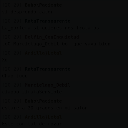
[20:29]
Buho\Paciente
si desprendo calor
[20:29]
RataTransparente
La_portera si quieres nos frotamos
[20:29]
Delfin_ConInquietud
.oO Murcielago_Debil Oo. que vaya bien
[20:29]
Ardilla}Letal
Xd
[20:29]
RataTransparente
Chao juuu
[20:29]
Murcielago_Debil
ciaooo JirafaSensible
[20:29]
Buho\Paciente
estare a 20 grados en mi salon
[20:29]
Ardilla}Letal
Este con tal de rozar