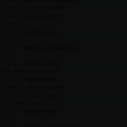
[20:25]
Delfin_ConInquietud
quien te lo ha soplado
[20:25]
Ardilla}Letal
Hostia
[20:25]
Ardilla}Letal
La fea
[20:25]
Delfin_ConInquietud
[20:25]
Ardilla}Letal
Que poco voy a durar
[20:25]
PanteraVerde
A ver si esta te gusta
[20:26]
Ardilla}Letal
Lo tiene fácil
[20:26]
PanteraVerde
Ya ya