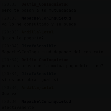
[20:33]
Delfin_ConInquietud
pero te pasan a la mutuaaaaaaa
[20:33]
Mapache\ConInquietud
ya lo he consultado y se puede
[20:33]
Ardilla}Letal
Quien le pagaría?
[20:34]
JirafaSensible
Mapache\ConInquietud depende del contrato
[20:34]
Delfin_ConInquietud
pero estaras con la mutua pagandote , no?
[20:34]
JirafaSensible
si es por obra igual si
[20:34]
Ardilla}Letal
Que va
[20:34]
Mapache\ConInquietud
efectivamente