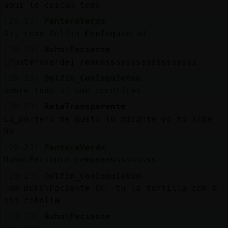
aqui lo cascan todo
[20:23]
PanteraVerde
Si, todo Delfin_ConInquietud
[20:23]
Buho\Paciente
[PanteraVerde] remuassssssssssssssssss
[20:23]
Delfin_ConInquietud
sobre todo si son receticas
[20:23]
RataTransparente
La_portera me gusta lo picante ya tu sabe
bb
[20:23]
PanteraVerde
Buho\Paciente remuaaasssssssss
[20:23]
Delfin_ConInquietud
.oO Buho\Paciente Oo. tu la tortilla con o
sin cebolla
[20:23]
Buho\Paciente