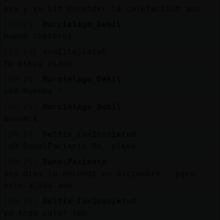
oye y yo sin encender la calefaccion aun
[20:29]
Murcielago_Debil
bueno chateros
[20:29]
Ardilla}Letal
Yo estoy asado
[20:29]
Murcielago_Debil
sed buenos !
[20:29]
Murcielago_Debil
muuuack
[20:29]
Delfin_ConInquietud
.oO Buho\Paciente Oo. oleee
[20:29]
Buho\Paciente
dos dias la encendi en diciembre , pero
este a񯠮ada aun
[20:29]
Delfin_ConInquietud
yo tngo calor tmb