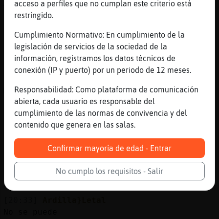
acceso a perfiles que no cumplan este criterio está
Vaya
restringido.
[20:33]
Delfin_ConInquietud
Cumplimiento Normativo: En cumplimiento de la
.oO Mapache\ConInquietud Oo. te han echado?
legislación de servicios de la sociedad de la
[20:33]
Ardilla}Letal
información, registramos los datos técnicos de
De baja?
conexión (IP y puerto) por un periodo de 12 meses.
[20:33]
JirafaSensible
Responsabilidad: Como plataforma de comunicación
Mapache\ConInquietud no te pueden despedir
abierta, cada usuario es responsable del
estando de baja
cumplimiento de las normas de convivencia y del
[20:33]
Ardilla}Letal
contenido que genera en las salas.
Eso es
[20:33]
Delfin_ConInquietud
Confirmar mayoría de edad - Entrar
poder pueden.. pasas a la mutua
No cumplo los requisitos - Salir
[20:33]
Mapache\ConInquietud
si que pueden eh
[20:33]
Ardilla}Letal
No se puede