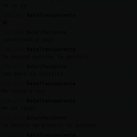
no se yo...
M
is
r
o
s
[20:20]
RataTransparente
fo
😁
[20:20]
Buho\Paciente
canonizado a pe񡺯s
R
e
g
s
r
a
r
n
a
n
a
[20:21]
RataTransparente
Yo quiero patatas la_portera
[20:21]
Buho\Paciente
son para la tortilla
[20:21]
RataTransparente
Me visto y voy
[20:21]
RataTransparente
Me da igual.
[20:21]
Buho\Paciente
te dejare un platico si quieres
[20:21]
RataTransparente