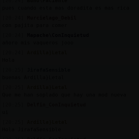
[20:24]
Buho\Paciente
pues cuando esta mas doradita es mas rica
[20:24]
Murcielago_Debil
con pajita para comer
[20:24]
Mapache\ConInquietud
añoro mis vaqueros jooo
[20:24]
Ardilla}Letal
Hola
[20:25]
JirafaSensible
buenas Ardilla}Letal
[20:25]
Ardilla}Letal
Que me han soplado que hay una mod nueva
[20:25]
Delfin_ConInquietud
ui
[20:25]
Ardilla}Letal
Hola JirafaSensible