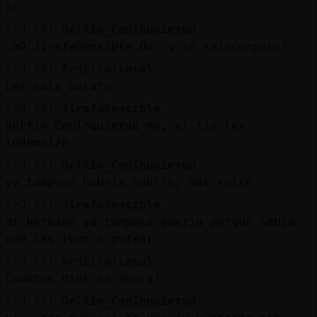
Si
[20:40]
Delfin_ConInquietud
.oO JirafaSensible Oo. y se reincorporo?
[20:40]
Ardilla}Letal
Les sale barato
[20:40]
JirafaSensible
Delfin_ConInquietud no, el tio les
indemnizo
[20:41]
Delfin_ConInquietud
yo tampoco habria vuelto, mal rollo
[20:41]
JirafaSensible
mi hermano ya tampoco queria porque sabia
que les iban a putear
[20:41]
Ardilla}Letal
Cuantos días es ahora?
[20:41]
Delfin_ConInquietud