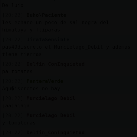
De lujo
[20:22]
Buho\Paciente
les echare un poco de sal negra del
himalaya y fliparas
[20:22]
JirafaSensible
pas49discreto el Murcielago_Debil y ademas
tiene tierras
[20:22]
Delfin_ConInquietud
pa tomates
[20:22]
PanteraVerde
Aqu�iscretos no hay
[20:22]
Murcielago_Debil
jaajajaja
[20:22]
Murcielago_Debil
y tomateras
[20:22]
Delfin_ConInquietud