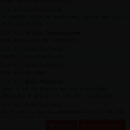
pues yo la verdad nunca
[20:44]
Ardilla}Letal
Y cuando tenía un problema, tenía que ir a
otro sindicato
[20:44]
Delfin_ConInquietud
pos vaya caca de sindicato
[20:45]
Ardilla}Letal
Ogete, pero era el tío
[20:45]
Ardilla}Letal
Que era un vago
[20:45]
Buho\Paciente
pues a mi en alguno me han asesorado
abogados y gratis al ser del sindicato
[20:46]
Ardilla}Letal
Al final el que me asesoraba era el de LAB
Reportar
Historia anterior