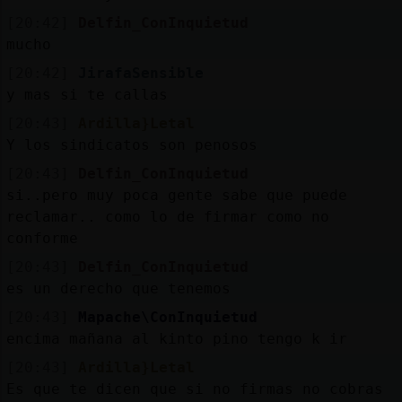
[20:42]
Delfin_ConInquietud
mucho
[20:42]
JirafaSensible
y mas si te callas
[20:43]
Ardilla}Letal
Y los sindicatos son penosos
[20:43]
Delfin_ConInquietud
si..pero muy poca gente sabe que puede
reclamar.. como lo de firmar como no
conforme
[20:43]
Delfin_ConInquietud
es un derecho que tenemos
[20:43]
Mapache\ConInquietud
encima mañana al kinto pino tengo k ir
[20:43]
Ardilla}Letal
Es que te dicen que si no firmas no cobras