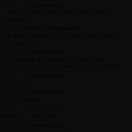
[20:43]
JirafaSensible
a ver Ardilla}Letal aqui quien paga un
sindicato
[20:43]
Delfin_ConInquietud
.oO Ardilla}Letal Oo. pues firmas como no
conforme y ale
[20:44]
JirafaSensible
en Alemania por ejemplo tienen mucha
fuerza, pero todo el mundo esta sindicado
[20:44]
Ardilla}Letal
Yo lo hice
[20:44]
JirafaSensible
es obligatorio
[20:44]
Ardilla}Letal
Pagar un sindicato
[20:44]
JirafaSensible