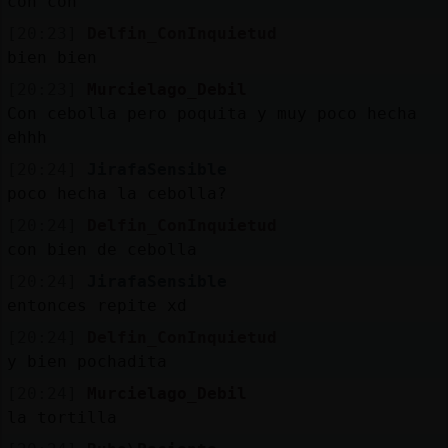
con con
[20:23]
Delfin_ConInquietud
bien bien
[20:23]
Murcielago_Debil
Con cebolla pero poquita y muy poco hecha
ehhh
[20:24]
JirafaSensible
poco hecha la cebolla?
[20:24]
Delfin_ConInquietud
con bien de cebolla
[20:24]
JirafaSensible
entonces repite xd
[20:24]
Delfin_ConInquietud
y bien pochadita
[20:24]
Murcielago_Debil
la tortilla