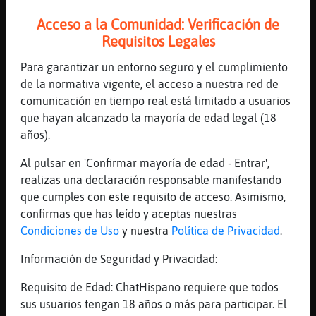
que decir
Acceso a la Comunidad: Verificación de
[20:32]
JirafaSensible
Requisitos Legales
no tengo secretos con la sala
Para garantizar un entorno seguro y el cumplimiento
[20:32]
RataTransparente
de la normativa vigente, el acceso a nuestra red de
Nini23 si eres chica privado so no next
comunicación en tiempo real está limitado a usuarios
[20:32]
Mapache{Pedante
que hayan alcanzado la mayoría de edad legal (18
pues si, podria
años).
[20:32]
Ardilla}Letal
Al pulsar en 'Confirmar mayoría de edad - Entrar',
Igual es algo privado
realizas una declaración responsable manifestando
[20:32]
Delfin_ConInquietud
que cumples con este requisito de acceso. Asimismo,
a mi es que los privados me distraen
confirmas que has leído y aceptas nuestras
Condiciones de Uso
y nuestra
Política de Privacidad
.
[20:32]
Ardilla}Letal
Cotillas
Información de Seguridad y Privacidad:
[20:32]
Mapache\ConInquietud
Requisito de Edad: ChatHispano requiere que todos
JirafaSensible oficialmente estoy al paro
sus usuarios tengan 18 años o más para participar. El
[20:33]
Ardilla}Letal