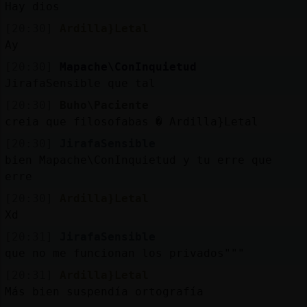
Hay dios
[20:30]
Ardilla}Letal
Ay
[20:30]
Mapache\ConInquietud
JirafaSensible que tal
[20:30]
Buho\Paciente
creia que filosofabas � Ardilla}Letal
[20:30]
JirafaSensible
bien Mapache\ConInquietud y tu erre que
erre
[20:30]
Ardilla}Letal
Xd
[20:31]
JirafaSensible
que no me funcionan los privados"""
[20:31]
Ardilla}Letal
Más bien suspendía ortografía