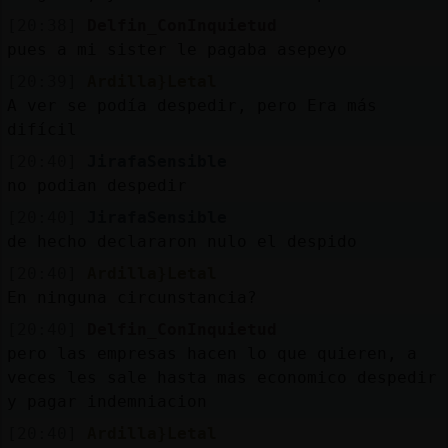
[20:38]
Delfin_ConInquietud
pues a mi sister le pagaba asepeyo
[20:39]
Ardilla}Letal
A ver se podía despedir, pero Era más
difícil
[20:40]
JirafaSensible
no podian despedir
[20:40]
JirafaSensible
de hecho declararon nulo el despido
[20:40]
Ardilla}Letal
En ninguna circunstancia?
[20:40]
Delfin_ConInquietud
pero las empresas hacen lo que quieren, a
veces les sale hasta mas economico despedir
y pagar indemniacion
[20:40]
Ardilla}Letal