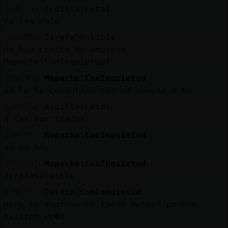
[20:35]
Ardilla}Letal
Ya les vale
[20:35]
JirafaSensible
no hay comite de empresa
Mapache\ConInquietud?
[20:35]
Mapache\ConInquietud
ya lo he consultao con un abogao y no
[20:35]
Ardilla}Letal
A las barricadas
[20:35]
Mapache\ConInquietud
no no hay
[20:35]
Mapache\ConInquietud
JirafaSensible
[20:35]
Delfin_ConInquietud
pero la empresa no tiene mutua? pa eso
existen co�e