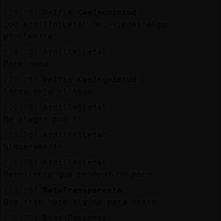
[20:28]
Delfin_ConInquietud
.oO Ardilla}Letal Oo. tienes algun
problemita?
[20:28]
Ardilla}Letal
Para nada
[20:28]
Delfin_ConInquietud
tnces deja el tema
[20:28]
Ardilla}Letal
Me alegro por ti
[20:28]
Ardilla}Letal
Sinceramente
[20:28]
Ardilla}Letal
Pero tenía que bromear un poco
[20:28]
RataTransparente
Que frio hace alguna para frote
[20:29]
Buho\Paciente