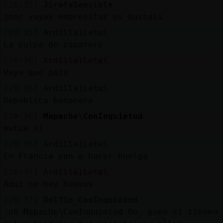
[20:35]
JirafaSensible
joer vayas empresitas os buscais
[20:35]
Ardilla}Letal
La culpa de zapatero
[20:36]
Ardilla}Letal
Vaya que país
[20:36]
Ardilla}Letal
República bananera
[20:36]
Mapache\ConInquietud
mutua si
[20:36]
Ardilla}Letal
En Francia van a hacer huelga
[20:37]
Ardilla}Letal
Aquí no hay huevos
[20:37]
Delfin_ConInquietud
.oO Mapache\ConInquietud Oo. pues si tienen