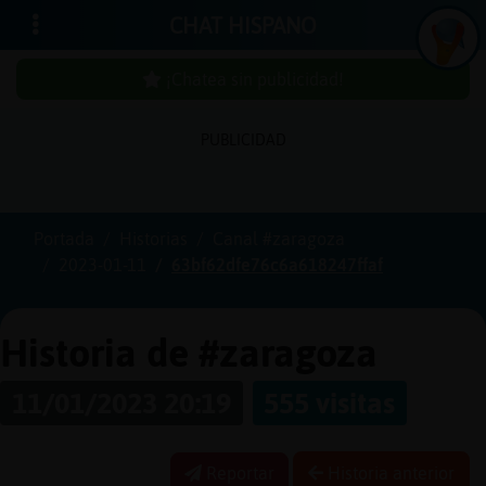
CHAT HISPANO
¡Chatea sin publicidad!
In
ic
ia
r
e
s
ió
n
PUBLICIDAD
s
Portada
Historias
Canal #zaragoza
¡C
h
a
te
a
in
u
b
lic
id
a
d
2023-01-11
63bf62dfe76c6a618247ffaf
s
p
!
Historia de #zaragoza
C
r
e
a
r
n
a
u
e
n
ta
11/01/2023 20:19
555 visitas
u
c
Reportar
Historia anterior