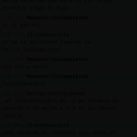
mutua tendrian que pasarte con ellos
mientras sigas de baja
[20:37]
Mapache\ConInquietud
si si eso es
[20:37]
JirafaSensible
si no es accidente laboral no
Delfin_ConInquietud
[20:37]
Mapache\ConInquietud
eso iba a decir
[20:37]
Mapache\ConInquietud
JirafaSensible
[20:37]
Delfin_ConInquietud
.oO JirafaSensible Oo. a mi hermana la
pasaron a la mutua y era no accidente
laboral
[20:37]
JirafaSensible
pues tendran el convenio asi, pero es