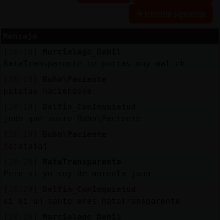
Historia siguiente
R
e
s
e
r
v
a
lia
s
r a
Mensaje
[20:19]
Murcielago_Debil
RataTransparente te portas muy mal eh
A
c
tu
a
liz
r
o
n
tr
a
s
e
ñ
a
[20:19]
Buho\Paciente
a
c
patatas haciendose
[20:19]
Delfin_ConInquietud
jodo que susto Buho\Paciente
A
c
tu
a
liz
a
ir
tu
a
[20:19]
Buho\Paciente
r IP
v
l
jajajajaj
[20:20]
RataTransparente
Pero si yo soy de aureola juuu
M
is
lo
g
s
[20:20]
Delfin_ConInquietud
b
si si un santo eres RataTransparente
[20:20]
Murcielago_Debil