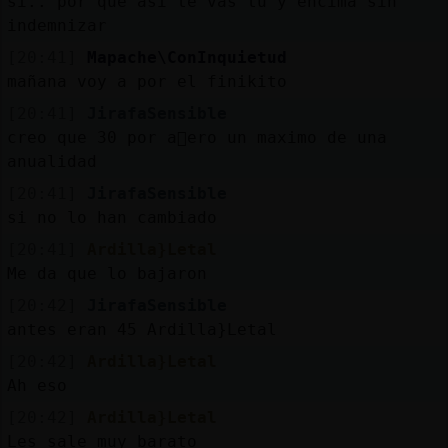
si.. por que asi te vas tu y encima sin
indemnizar
[20:41]
Mapache\ConInquietud
mañana voy a por el finikito
[20:41]
JirafaSensible
creo que 30 por a񯠰ero un maximo de una
anualidad
[20:41]
JirafaSensible
si no lo han cambiado
[20:41]
Ardilla}Letal
Me da que lo bajaron
[20:42]
JirafaSensible
antes eran 45 Ardilla}Letal
[20:42]
Ardilla}Letal
Ah eso
[20:42]
Ardilla}Letal
Les sale muy barato