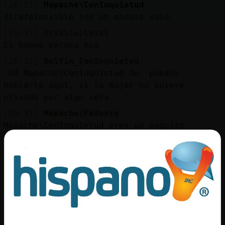
[20:31]
Mapache\ConInquietud
JirafaSensible joo un minuto solo
[20:31]
Ardilla}Letal
Es buena excusa esa
[20:31]
Delfin_ConInquietud
.oO Mapache\ConInquietud Oo. puedes
hablarlo aqui, si la mujer no quiere
privado por algo sera
[20:31]
Mapache{Pedante
Mapache\ConInquietud eres un poquito
insistente con los privaos eh?
[20:32]
JirafaSensible
si bastante
[20:32]
Delfin_ConInquietud
podria decirnoslo por aqui a todas
[20:32]
JirafaSensible
Mapache\ConInquietud di aqui lo que tengas