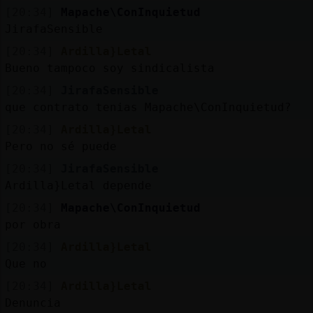
[20:34]
Mapache\ConInquietud
JirafaSensible
[20:34]
Ardilla}Letal
Bueno tampoco soy sindicalista
[20:34]
JirafaSensible
que contrato tenias Mapache\ConInquietud?
[20:34]
Ardilla}Letal
Pero no sé puede
[20:34]
JirafaSensible
Ardilla}Letal depende
[20:34]
Mapache\ConInquietud
por obra
[20:34]
Ardilla}Letal
Que no
[20:34]
Ardilla}Letal
Denuncia