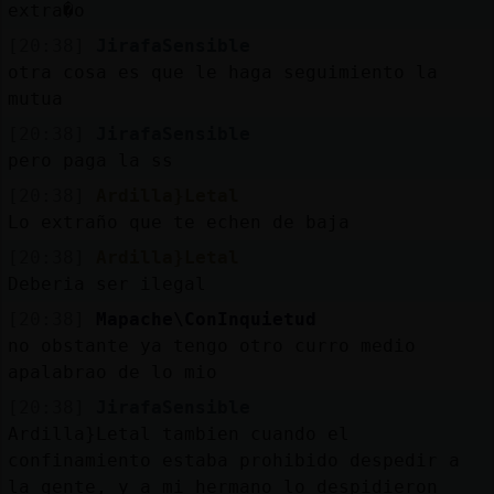
extra�o
[20:38]
JirafaSensible
otra cosa es que le haga seguimiento la
mutua
[20:38]
JirafaSensible
pero paga la ss
[20:38]
Ardilla}Letal
Lo extraño que te echen de baja
[20:38]
Ardilla}Letal
Deberia ser ilegal
[20:38]
Mapache\ConInquietud
no obstante ya tengo otro curro medio
apalabrao de lo mio
[20:38]
JirafaSensible
Ardilla}Letal tambien cuando el
confinamiento estaba prohibido despedir a
la gente, y a mi hermano lo despidieron