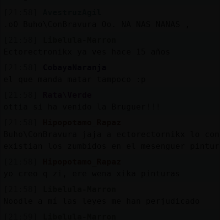
[21:58]
AvestruzAgil
.oO Buho\ConBravura Oo. NA NAS NANAS ,
[21:58]
Libelula-Marron
Ectorectronikx ya ves hace 15 años
[21:58]
CobayaNaranja
el que manda matar tampoco :p
[21:58]
Rata\Verde
ottia si ha venido la Bruguer!!!
[21:58]
Hipopotamo_Rapaz
Buho\ConBravura jaja a ectorectornikx lo con
existian los zumbidos en el mesenguer pintur
[21:58]
Hipopotamo_Rapaz
yo creo q zi, ere wena xika pinturas
[21:58]
Libelula-Marron
Noodle a mí las leyes me han perjudicado
[21:59]
Libelula-Marron