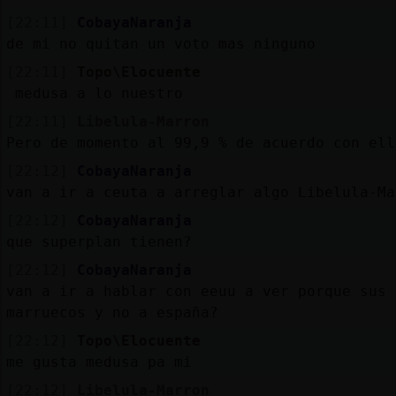
[22:11]
CobayaNaranja
de mi no quitan un voto mas ninguno
[22:11]
Topo\Elocuente
medusa a lo nuestro
[22:11]
Libelula-Marron
Pero de momento al 99,9 % de acuerdo con ell
[22:12]
CobayaNaranja
van a ir a ceuta a arreglar algo Libelula-Ma
[22:12]
CobayaNaranja
que superplan tienen?
[22:12]
CobayaNaranja
van a ir a hablar con eeuu a ver porque sus 
marruecos y no a españa?
[22:12]
Topo\Elocuente
me gusta medusa pa mi
[22:12]
Libelula-Marron