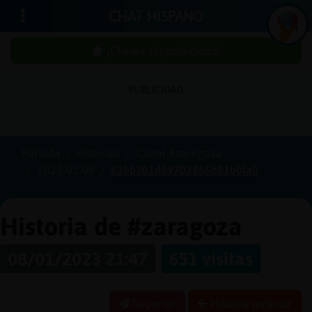
CHAT HISPANO
¡Chatea sin publicidad!
PUBLICIDAD
Iniciar
sesión
Portada
Historias
Canal #zaragoza
2023-01-08
63bb701d69703866b81b0fa0
¡Chatea
sin
publicidad!
Historia de #zaragoza
08/01/2023 21:47
651 visitas
Crear
una
Reportar
Historia anterior
cuenta