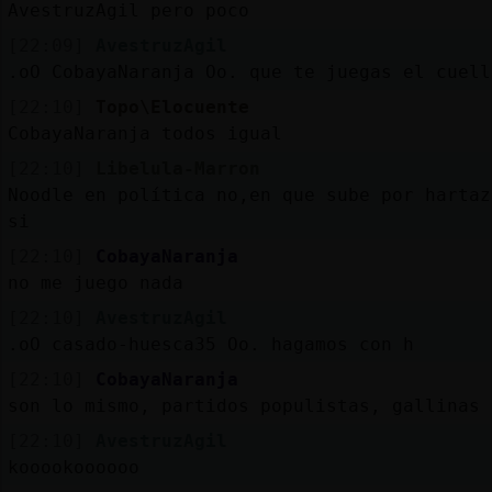
AvestruzAgil pero poco
[22:09]
AvestruzAgil
.oO CobayaNaranja Oo. que te juegas el cuell
[22:10]
Topo\Elocuente
CobayaNaranja todos igual
[22:10]
Libelula-Marron
Noodle en política no,en que sube por hartaz
si
[22:10]
CobayaNaranja
no me juego nada
[22:10]
AvestruzAgil
.oO casado-huesca35 Oo. hagamos con h
[22:10]
CobayaNaranja
son lo mismo, partidos populistas, gallinas 
[22:10]
AvestruzAgil
kooookoooooo