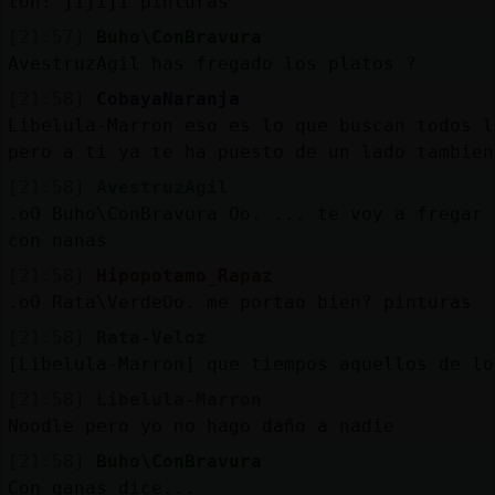
toh! jijiji pinturas
[21:57]
Buho\ConBravura
AvestruzAgil has fregado los platos ?
[21:58]
CobayaNaranja
Libelula-Marron eso es lo que buscan todos l
pero a ti ya te ha puesto de un lado tambien
[21:58]
AvestruzAgil
.oO Buho\ConBravura Oo. ... te voy a fregar 
con nanas
[21:58]
Hipopotamo_Rapaz
.oO Rata\VerdeOo. me portao bien? pinturas
[21:58]
Rata-Veloz
[Libelula-Marron] que tiempos aquellos de lo
[21:58]
Libelula-Marron
Noodle pero yo no hago daño a nadie
[21:58]
Buho\ConBravura
Con ganas dice...