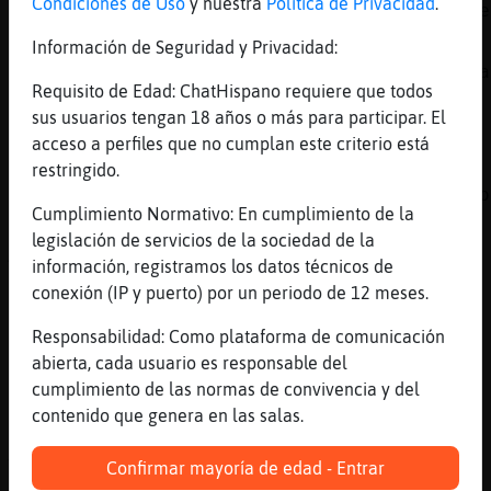
Condiciones de Uso
y nuestra
Política de Privacidad
.
.oO Buho\ConBravura Oo. me has puesto ignore
[22:04]
CobayaNaranja
Información de Seguridad y Privacidad:
cuales son eso? si todos son la misma mierda
Requisito de Edad: ChatHispano requiere que todos
[22:05]
CobayaNaranja
sus usuarios tengan 18 años o más para participar. El
y le hacemos caso
acceso a perfiles que no cumplan este criterio está
[22:05]
CobayaNaranja
restringido.
yo soy sincero, no me duele que se mueran po
Cumplimiento Normativo: En cumplimiento de la
[22:05]
Libelula-Marron
legislación de servicios de la sociedad de la
Aunque lo que defienda sea lo políticamente 
información, registramos los datos técnicos de
[22:05]
Libelula-Marron
conexión (IP y puerto) por un periodo de 12 meses.
Pues no dejan de ser personas CobayaNaranja
Responsabilidad: Como plataforma de comunicación
[22:05]
AvestruzAgil
abierta, cada usuario es responsable del
que aburrido seria si todo el mundo pensara 
cumplimiento de las normas de convivencia y del
robots prefabricados
contenido que genera en las salas.
[22:05]
Libelula-Marron
Yo me alegro más si se mueren los asesinos
Confirmar mayoría de edad - Entrar