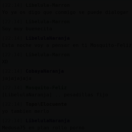
[22:14]
Libelula-Marron
Yo ya os digo que conmigo se puede dialogar
[22:14]
Libelula-Marron
Soy muy buenecita
[22:14]
LibelulaNaranja
Esta noche voy a pensar en ti Mosquito-Feliz
[22:14]
Libelula-Marron
XD
[22:14]
CobayaNaranja
jajajajaja
[22:14]
Mosquito-Feliz
[LibelulaNaranja] .. pesadillas fijo
[22:14]
Topo\Elocuente
yo tambien merlo
[22:14]
LibelulaNaranja
Medusa75 en plan rollo porno