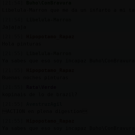
[21:54]
Buho\ConBravura
Libelula-Marron que me da un infarto a mi ta
[21:54]
Libelula-Marron
Jajajaja
[21:55]
Hipopotamo_Rapaz
Hola pinturas
[21:55]
Libelula-Marron
Ya sabes que eso soy incapaz Buho\ConBravura
[21:55]
Hipopotamo_Rapaz
Buenas noches pinturas
[21:55]
Rata\Verde
kopinais de lo de brazil?
[21:55]
AvestruzAgil
ACTION en plena digestion
[21:55]
Hipopotamo_Rapaz
Ya sabes que eso soy incapaz Buho\ConBravura