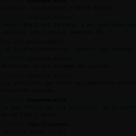
[22:07]
CobayaNaranja
quedaros con asesinos y darle mimitos
[22:07]
Libelula-Marron
AvestruzAgil que le haces a mí love??que lue
aguantar sus lloros y lamentos XD
[22:07]
AvestruzAgil
.oO Libelula-Marron Oo. curarle las heridas
[22:07]
Libelula-Marron
Noodle si en eso estamos de acuerdo
[22:08]
Libelula-Marron
Los políticos que ahora nos gobiernan tienen
todos son iguales
[22:08]
CobayaNaranja
lo que fallan son los politicos, no la gente
de un lado u otro
[22:08]
Topo\Elocuente
valkiria donde estas?