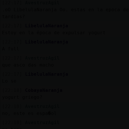
[22:17]
AvestruzAgil
.oO LibelulaNaranja Oo. estas en la epoca de
tardias?
[22:17]
LibelulaNaranja
Estoy en la época de expulsar yogurt
[22:17]
LibelulaNaranja
A full
[22:17]
AvestruzAgil
que asco das macho
[22:17]
LibelulaNaranja
Lo se
[22:18]
CobayaNaranja
yogurt griego?
[22:18]
AvestruzAgil
no, este es espa�ol
[22:18]
AvestruzAgil