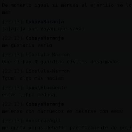
De momento igual si mandas al ejército se lo
mas
[22:13]
CobayaNaranja
jajajaja que vayan que vayan
[22:13]
CobayaNaranja
me gustaria verlo
[22:13]
Libelula-Marron
Que si hay 4 guardias civiles desarmados
[22:13]
Libelula-Marron
Igual algo más hacian
[22:13]
Topo\Elocuente
estas libre medusa
[22:13]
CobayaNaranja
meterse con marruecos es meterse con eeuu
[22:13]
AvestruzAgil
me gusta veros debatir pacificamente de poli