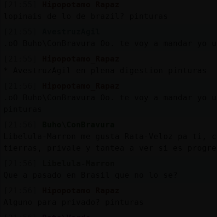
[21:55]
Hipopotamo_Rapaz
lopinais de lo de brazil? pinturas
[21:55]
AvestruzAgil
.oO Buho\ConBravura Oo. te voy a mandar yo u
[21:55]
Hipopotamo_Rapaz
* AvestruzAgil en plena digestion pinturas
[21:56]
Hipopotamo_Rapaz
.oO Buho\ConBravura Oo. te voy a mandar yo u
pinturas
[21:56]
Buho\ConBravura
Libelula-Marron me gusta Rata-Veloz pa ti, c
tierras, privale y tantea a ver si es progre
[21:56]
Libelula-Marron
Que a pasado en Brasil que no lo se?
[21:56]
Hipopotamo_Rapaz
Alguno para privado? pinturas