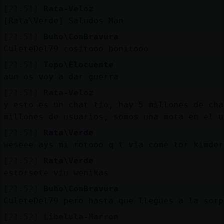
[21:51]
Rata-Veloz
[Rata\Verde] Saludos Man
[21:51]
Buho\ConBravura
CuleteDel79 cositooo bonitooo
[21:51]
Topo\Elocuente
aun os voy a dar guerra
[21:51]
Rata-Veloz
y esto es un chat tio, hay 5 millones de cha
millones de usuarios, somos una mota en el u
[21:51]
Rata\Verde
weseee ays mi rotooo q t via comé tor kimder
[21:52]
Rata\Verde
estorsete viu wenikas
[21:52]
Buho\ConBravura
CuleteDel79 pero hasta que llegues a la sorp
[21:52]
Libelula-Marron