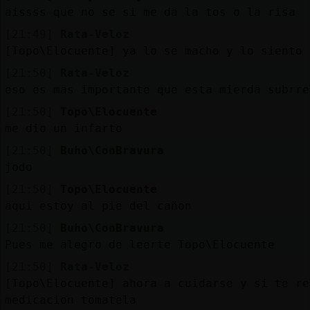
Mis
aissss que no se si me da la tos o la risa
blogs
[21:49]
Rata-Veloz
[Topo\Elocuente] ya lo se macho y lo siento 
[21:50]
Rata-Veloz
Mis
eso es mas importante que esta mierda subrre
foros
[21:50]
Topo\Elocuente
me dio un infarto
[21:50]
Buho\ConBravura
Registrar
un
jodo
[21:50]
Topo\Elocuente
canal
aqui estoy al pie del cañon
[21:50]
Buho\ConBravura
Pues me alegro de leerte Topo\Elocuente
Más
[21:50]
Rata-Veloz
gestiones
[Topo\Elocuente] ahora a cuidarse y si te re
medicacion tomatela