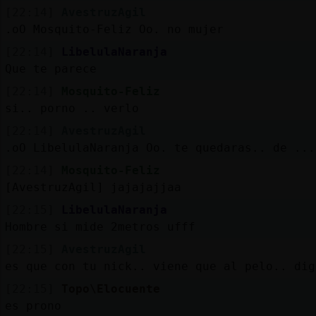
[22:14]
AvestruzAgil
.oO Mosquito-Feliz Oo. no mujer
[22:14]
LibelulaNaranja
Que te parece
[22:14]
Mosquito-Feliz
si.. porno .. verlo
[22:14]
AvestruzAgil
.oO LibelulaNaranja Oo. te quedaras.. de ...
[22:14]
Mosquito-Feliz
[AvestruzAgil] jajajajjaa
[22:15]
LibelulaNaranja
Hombre si mide 2metros ufff
[22:15]
AvestruzAgil
es que con tu nick.. viene que al pelo.. dig
[22:15]
Topo\Elocuente
es prono