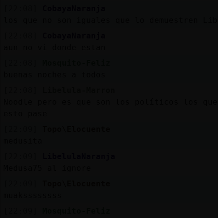
[22:08]
CobayaNaranja
los que no son iguales que lo demuestren Lib
[22:08]
CobayaNaranja
aun no vi donde estan
[22:08]
Mosquito-Feliz
buenas noches a todos
[22:08]
Libelula-Marron
Noodle pero es que son los políticos los que
esto pase
[22:09]
Topo\Elocuente
medusita
[22:09]
LibelulaNaranja
Medusa75 al ignore
[22:09]
Topo\Elocuente
muakssssssss
[22:09]
Mosquito-Feliz