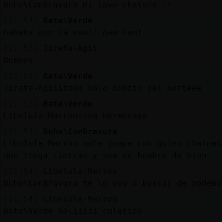
Buho\ConBravura mi love chatero :*
[21:53]
Rata\Verde
hahaha eso ta exo!! ñam ñam!
[21:53]
Jirafa-Agil
Buenas
[21:53]
Rata\Verde
Jirafa-Agilitooo hola bonito del norteee
[21:53]
Rata\Verde
Libelula-Marronsika hermosaaa
[21:53]
Buho\ConBravura
Libelula-Marron hola juapa con quien chateas
que tenga tierras y sea un hombre de bien
[21:54]
Libelula-Marron
Buho\ConBravura te lo voy a buscar de podemo
[21:54]
Libelula-Marron
Rata\Verde holiiiii culetico