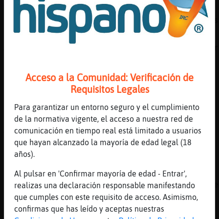
[22:03]
CobayaNaranja
como se dice aqui... mexan por nos e decimos
[22:03]
Libelula-Marron
A mi si no me tocan las narices no tiro Mier
[22:04]
Libelula-Marron
Conmigo puedes dialogar
Acceso a la Comunidad: Verificación de
Requisitos Legales
[22:04]
Topo\Elocuente
de vox
Para garantizar un entorno seguro y el cumplimiento
[22:04]
Libelula-Marron
de la normativa vigente, el acceso a nuestra red de
Ahora si te pasas un pelo pues me defiendo
comunicación en tiempo real está limitado a usuarios
que hayan alcanzado la mayoría de edad legal (18
[22:04]
AvestruzAgil
años).
.oO Topo\Elocuente Oo. del partido que sea, 
[22:04]
Buho\ConBravura
Al pulsar en 'Confirmar mayoría de edad - Entrar',
CobayaNaranja pues ya ves a esto nos han lle
realizas una declaración responsable manifestando
guerracivilistas estos
que cumples con este requisito de acceso. Asimismo,
confirmas que has leído y aceptas nuestras
[22:04]
AvestruzAgil