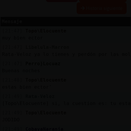
Historia siguiente
Mensaje
Reservar
[21:47]
Topo\Elocuente
alias
muy bien ector
[21:47]
Libelula-Marron
Rata-Veloz ya lo tienes y perdón por las mol
Actualizar
[21:47]
Perro}Locuaz
contraseña
Buenas noches
[21:48]
Topo\Elocuente
estas bien ector'
Actualizar
[21:49]
Rata-Veloz
IP
[Topo\Elocuente] si, la cuestion es: tu esta
virtual
[21:49]
Topo\Elocuente
JODIDO
[21:49]
CobayaNaranja