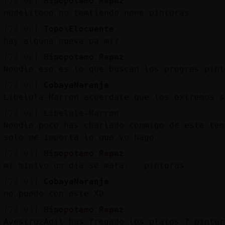
[22:00]
Hipopotamo_Rapaz
nudelitooo no temtiendo nene pinturas
[22:00]
Topo\Elocuente
hay alguna nueva pa mi?
[22:00]
Hipopotamo_Rapaz
Noodle eso es lo que buscan los progres pint
[22:00]
CobayaNaranja
Libelula-Marron acuerdate que los extremos s
[22:00]
Libelula-Marron
Noodle poco has charlado conmigo de este tem
solo me importa lo que yo hago
[22:01]
Hipopotamo_Rapaz
mi miniyo un dia se mata... pinturas
[22:01]
CobayaNaranja
no puedo con este XD
[22:01]
Hipopotamo_Rapaz
AvestruzAgil has fregado los platos ? pintur