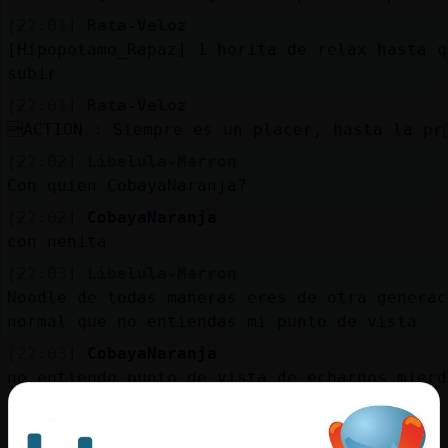
[22:01]
Rata-Veloz
[Hipopotamo_Rapaz] 1 horita de relax hasta q
subir
[22:01]
Rata-Veloz
ACTION : Siempre es un placer, hasta la pr
[22:02]
Libelula-Marron
Con quien CobayaNaranja?
[22:02]
CobayaNaranja
con nenita
[22:03]
Libelula-Marron
Noodle de todas maneras eres de otra generac
normal que no entiendas mi punto de vista
[22:03]
CobayaNaranja
no entiendo punto de vista de echarnos mierd
[22:03]
Libelula-Marron
Eres un fideo sin cocer aun XD