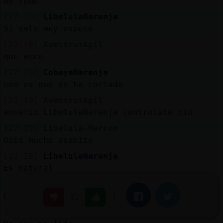
me temo
[22:19]
LibelulaNaranja
Si sale muy espeso
[22:19]
AvestruzAgil
que asco
[22:19]
CobayaNaranja
eso es que se ha cortado
[22:19]
AvestruzAgil
enserio LibelulaNaranja controlate tio
[22:19]
Libelula-Marron
Dais mucho asquito
[22:19]
LibelulaNaranja
Es natural
[22:19]
Libelula-Marron
Noodle y tu no le sigas melon
|
Facebook
Twitter
22
[22:19]
LibelulaNaranja