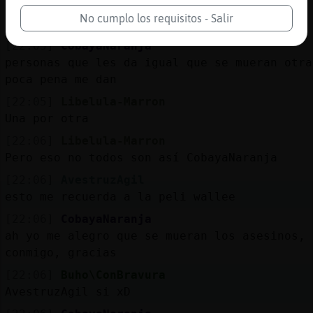
[22:05]
Topo\Elocuente
No cumplo los requisitos - Salir
somos
[22:05]
CobayaNaranja
personas que les da igual que se mueran otra
poca pena me dan
[22:05]
Libelula-Marron
Una por otra
[22:06]
Libelula-Marron
Pero eso no todos son así CobayaNaranja
[22:06]
AvestruzAgil
esto me recuerda a la peli wallee
[22:06]
CobayaNaranja
ah yo me alegro que se mueran los asesinos, 
conmigo, gracias
[22:06]
Buho\ConBravura
AvestruzAgil si xD