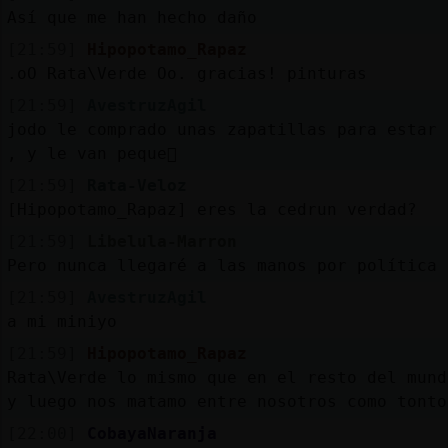
Así que me han hecho daño
[21:59]
Hipopotamo_Rapaz
.oO Rata\Verde Oo. gracias! pinturas
[21:59]
AvestruzAgil
jodo le comprado unas zapatillas para estar 
, y le van peque񡳡
[21:59]
Rata-Veloz
[Hipopotamo_Rapaz] eres la cedrun verdad?
[21:59]
Libelula-Marron
Pero nunca llegaré a las manos por política 
[21:59]
AvestruzAgil
a mi miniyo
[21:59]
Hipopotamo_Rapaz
Rata\Verde lo mismo que en el resto del mund
y luego nos matamo entre nosotros como tonto
[22:00]
CobayaNaranja