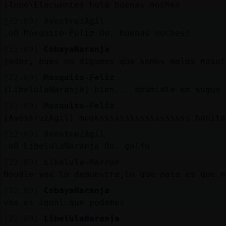
[Topo\Elocuente] hola buenas noches
[22:09]
AvestruzAgil
.oO Mosquito-Feliz Oo. buenas noches!
[22:09]
CobayaNaranja
joder, pues no digamos que somos malos nosot
[22:09]
Mosquito-Feliz
[LibelulaNaranja] bien... apuntate un sugus
[22:09]
Mosquito-Feliz
[AvestruzAgil] muakssssssssssssssssss bonita
[22:09]
AvestruzAgil
.oO LibelulaNaranja Oo. golfo
[22:09]
Libelula-Marron
Noodle vox lo demuestra,lo que pasa es que n
[22:09]
CobayaNaranja
vox es igual que podemos
[22:09]
LibelulaNaranja