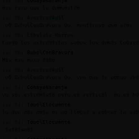
[22:06]
CobayaNaranja
ese raro que lo demuestre
[22:06]
AvestruzAgil
.oO Buho\ConBravura Oo. mentiroso que eres
[22:06]
Libelula-Marron
Luego los extremistas somos los demás Cobaya
[22:06]
Buho\ConBravura
Más exo muxo daño
[22:06]
AvestruzAgil
.oO Buho\ConBravura Oo. ven que te pongo yod
[22:07]
CobayaNaranja
yo soy estremista pero en vertical, no en ho
[22:07]
Topo\Elocuente
lo que mas mejo es no llegar a cobrar la sub
[22:07]
Topo\Elocuente
jajajaaaj