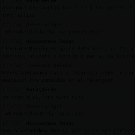
[21:56]
Rata\Verde
akashota tas portau tam bien q tam puezto 1 
toh! jijiji
[21:56]
AvestruzAgil
.oO Rata\Verde Oo. me portao bien?
[21:56]
Hipopotamo_Rapaz
Libelula-Marron me gusta Rata-Veloz pa ti, c
tierras, privale y tantea a ver si es progre
[21:56]
Libelula-Marron
Buho\ConBravura jaja a ectorectronikx lo con
existían los zumbidos en el mesenguer
[21:57]
Rata\Verde
yo creo q zi, ere wena xika
[21:57]
AvestruzAgil
.oO Rata\Verde Oo. gracias!
[21:57]
Hipopotamo_Rapaz
Que a pasado�en Brasil que no lo se? pintura