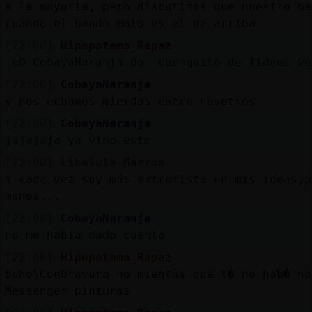
a la mayoria, pero discutimos que nuestro ba
cuando el bando malo es el de arriba
[22:00]
Hipopotamo_Rapaz
.oO CobayaNaranja Oo. cuemquito de fideos ve
[22:00]
CobayaNaranja
y nos echamos mierdas entre nosotros
[22:00]
CobayaNaranja
jajajaja ya vino este
[22:00]
Libelula-Marron
Y cada vez soy más extremista en mis ideas,p
manos...
[22:00]
CobayaNaranja
no me habia dado cuenta
[22:00]
Hipopotamo_Rapaz
Buho\ConBravura no mientas que t� no hab� na
Messenger pinturas