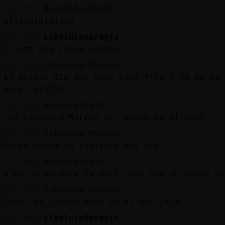
[22:15]
Mosquito-Feliz
ajjajajajajaaa
[22:15]
LibelulaNaranja
Y como sea rubia encima
[22:15]
Libelula-Marron
El primer día que hace aire frío y ya me ha 
en el ojo🤦🏻‍♀️
[22:15]
AvestruzAgil
.oO Libelula-Marron Oo. pupas en el ojo?
[22:16]
Libelula-Marron
Se me corta la comisura del ojo
[22:16]
AvestruzAgil
a mi se me pela la piel..por eso me pongo cr
[22:16]
Libelula-Marron
Como los labios pero en el ojo jaja
[22:16]
LibelulaNaranja