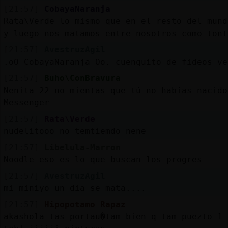
[21:57]
CobayaNaranja
Rata\Verde lo mismo que en el resto del mund
y luego nos matamos entre nosotros como tont
[21:57]
AvestruzAgil
.oO CobayaNaranja Oo. cuenquito de fideos ve
[21:57]
Buho\ConBravura
Nenita_22 no mientas que tú no habías nacido
Messenger
[21:57]
Rata\Verde
nudelitooo no temtiemdo nene
[21:57]
Libelula-Marron
Noodle eso es lo que buscan los progres
[21:57]
AvestruzAgil
mi miniyo un dia se mata....
[21:57]
Hipopotamo_Rapaz
akashola tas portau�tam bien q tam puezto 1 