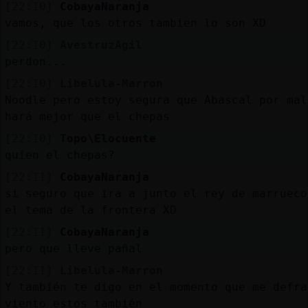
[22:10]
CobayaNaranja
vamos, que los otros tambien lo son XD
[22:10]
AvestruzAgil
perdon...
[22:10]
Libelula-Marron
Noodle pero estoy segura que Abascal por mal
hará mejor que el chepas
[22:10]
Topo\Elocuente
quien el chepas?
[22:11]
CobayaNaranja
si seguro que ira a junto el rey de marrueco
el tema de la frontera XD
[22:11]
CobayaNaranja
pero que lleve pañal
[22:11]
Libelula-Marron
Y también te digo en el momento que me defra
viento estos también