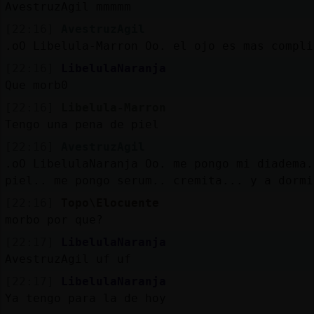
AvestruzAgil mmmmm
[22:16]
AvestruzAgil
.oO Libelula-Marron Oo. el ojo es mas compli
[22:16]
LibelulaNaranja
Que morb0
[22:16]
Libelula-Marron
Tengo una pena de piel
[22:16]
AvestruzAgil
.oO LibelulaNaranja Oo. me pongo mi diadema.
piel.. me pongo serum.. cremita... y a dormi
[22:16]
Topo\Elocuente
morbo por que?
[22:17]
LibelulaNaranja
AvestruzAgil uf uf
[22:17]
LibelulaNaranja
Ya tengo para la de hoy